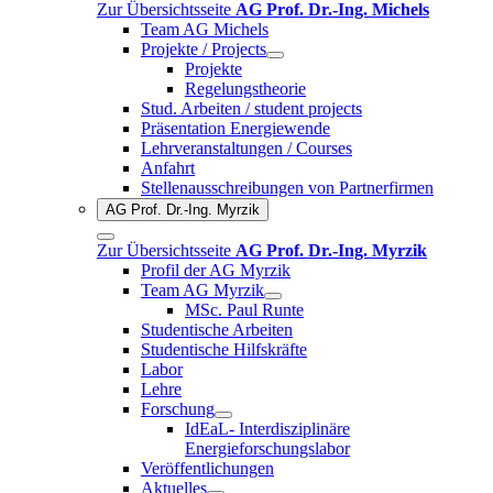
Zur Übersichtsseite
AG Prof. Dr.-Ing. Michels
Team AG Michels
Projekte / Projects
Projekte
Regelungstheorie
Stud. Arbeiten / student projects
Präsentation Energiewende
Lehrveranstaltungen / Courses
Anfahrt
Stellenausschreibungen von Partnerfirmen
AG Prof. Dr.-Ing. Myrzik
Zur Übersichtsseite
AG Prof. Dr.-Ing. Myrzik
Profil der AG Myrzik
Team AG Myrzik
MSc. Paul Runte
Studentische Arbeiten
Studentische Hilfskräfte
Labor
Lehre
Forschung
IdEaL- Interdisziplinäre
Energieforschungslabor
Veröffentlichungen
Aktuelles