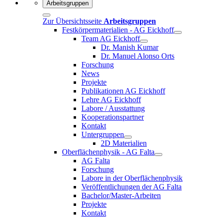
Arbeitsgruppen
Zur Übersichtsseite
Arbeitsgruppen
Festkörpermaterialien - AG Eickhoff
Team AG Eickhoff
Dr. Manish Kumar
Dr. Manuel Alonso Orts
Forschung
News
Projekte
Publikationen AG Eickhoff
Lehre AG Eickhoff
Labore / Ausstattung
Kooperationspartner
Kontakt
Untergruppen
2D Materialien
Oberflächenphysik - AG Falta
AG Falta
Forschung
Labore in der Oberflächenphysik
Veröffentlichungen der AG Falta
Bachelor/Master-Arbeiten
Projekte
Kontakt