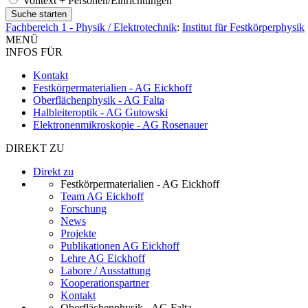
Volltext + Personen/Einrichtungen
Fachbereich 1 - Physik / Elektrotechnik
:
Institut für Festkörperphysik
MENÜ
INFOS FÜR
Kontakt
Festkörpermaterialien - AG Eickhoff
Oberflächenphysik - AG Falta
Halbleiteroptik - AG Gutowski
Elektronenmikroskopie - AG Rosenauer
DIREKT ZU
Direkt zu
Festkörpermaterialien - AG Eickhoff
Team AG Eickhoff
Forschung
News
Projekte
Publikationen AG Eickhoff
Lehre AG Eickhoff
Labore / Ausstattung
Kooperationspartner
Kontakt
Oberflächenphysik - AG Falta