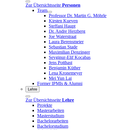
Zur Übersichtsseite
Personen
Team
Professor Dr. Martin G. Möhrle
Kirsten Kueven
Steffani Haupt
Dr. Andre Herzberg
Joe Waterstraat
Laura Berensmeier
Sebastian Stade
Maximilian Denzinger
Sevginur-Elif Kocabas
Jens Potthast
Benjamin Küther
Lena Kronemeyer
Mei Yun Lai
Former IPMIs & Alumni
Lehre
Zur Übersichtsseite
Lehre
Projekte
Masterarbeiten
Masterstudium
Bachelorarbeiten
Bachelorstudium