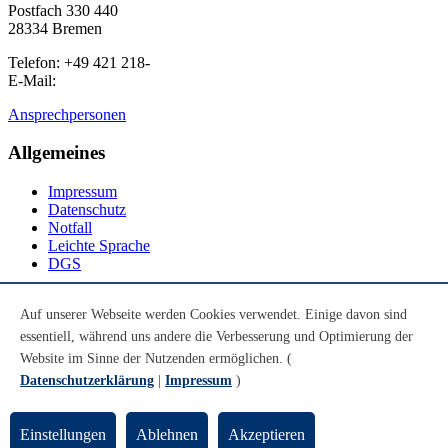
Postfach 330 440
28334 Bremen
Telefon: +49 421 218-
E-Mail:
Ansprechpersonen
Allgemeines
Impressum
Datenschutz
Notfall
Leichte Sprache
DGS
Social Media
Auf unserer Webseite werden Cookies verwendet. Einige davon sind
essentiell, während uns andere die Verbesserung und Optimierung der
Youtube
Instagram
Website im Sinne der Nutzenden ermöglichen. (
LinkedIn
Datenschutzerklärung
|
Impressum
)
Mastodon
© Universität Bremen 2026
Einstellungen
Ablehnen
Akzeptieren