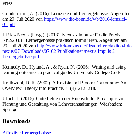
Press.
Gundermann, A. (2016). Lernziele und Lernergebnisse. Abgerufen
am 29. Juli 2020 von
https://www.die-bonn.de/wb/2016-lernziel-
01.pdf
HRK - Nexus (Hrsg.). (2013). Nexus - Impulse für die Praxis
Nr.2/2013 - Lernergebnisse praktisch formulieren. Abgerufen am
29. Juli 2020 von
http://www.hrk-nexus.de/fileadmin/redaktion/hrk-
nexus/07-Downloads/07-02-Publikationen/nexus-Impuls-2-
Lernergebnisse.pdf
Kennedy, D., Hyland, A., & Ryan, N. (2006). Writing and using
learning outcomes: a practical guide. University College Cork.
Krathwohl, D. R. (2002). A Revision of Bloom’s Taxonomy: An
Overview. Theory Into Practice, 41(4), 212–218.
Ulrich, I. (2016). Gute Lehre in der Hochschule: Praxistipps zur
Planung und Gestaltung von Lehrveranstaltungen. Wiesbaden:
Springer.
Downloads
Affektive Lernergebnisse