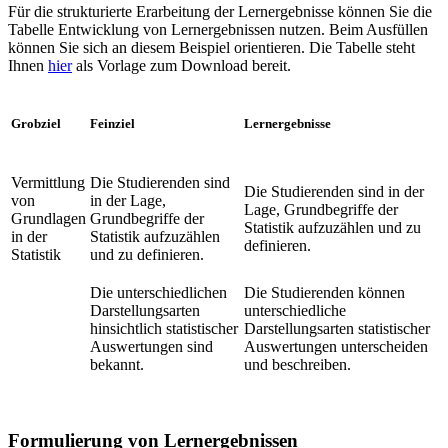
Für die strukturierte Erarbeitung der Lernergebnisse können Sie die
Tabelle Entwicklung von Lernergebnissen nutzen. Beim Ausfüllen
können Sie sich an diesem Beispiel orientieren. Die Tabelle steht
Ihnen
hier
als Vorlage zum
Download
bereit.
Grobziel
Feinziel
Lernergebnisse
Vermittlung
Die Studierenden sind
Die Studierenden sind in der
von
in der Lage,
Lage, Grundbegriffe der
Grundlagen
Grundbegriffe der
Statistik aufzuzählen und zu
in der
Statistik aufzuzählen
definieren.
Statistik
und zu definieren.
Die unterschiedlichen
Die Studierenden können
Darstellungsarten
unterschiedliche
hinsichtlich statistischer
Darstellungsarten statistischer
Auswertungen sind
Auswertungen unterscheiden
bekannt.
und beschreiben.
Formulierung von Lernergebnissen