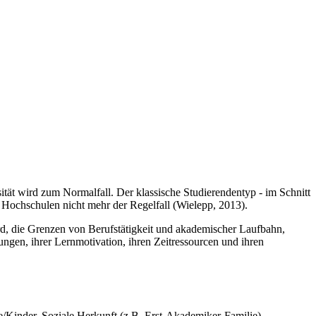
ät wird zum Normalfall. Der klassische Studierendentyp - im Schnitt
 Hochschulen nicht mehr der Regelfall (Wielepp, 2013).
ird, die Grenzen von Berufstätigkeit und akademischer Laufbahn,
ungen, ihrer Lernmotivation, ihren Zeitressourcen und ihren
e/Kinder, Soziale Herkunft (
z.B.
Erst-Akademiker-Familie),