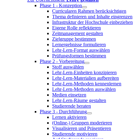
Phase 1 - Konzeption
Curricularen Rahmen berücksichtigen
Thema definieren und Inhalte eingrenzen
Infrastruktur der Hochschule einbeziehen
Eigene Rolle reflektieren
Zeitmanagement gestalten
Zielgruppe bestimmen
Lernergebnisse formulieren
Lehr-Lern-Format auswählen
Prüfungsformen bestimmen
Phase 2 - Vorbereitung
Stoff auswählen
Lehr-Lern-Einheiten konzipieren
Lehr-Lern-Materialien aufbereiten
Lehr-Lern-Methoden kennenlernen
Lehr-Lern-Methoden auswählen
Medien einsetzen
Lehr-Lern-Räume gestalten
Studierende beraten
Phase 3 - Durchführung
Lernen aktivieren
(Online-) Gruppen moderieren
Visualisieren und Präsentieren
Studierende motivieren