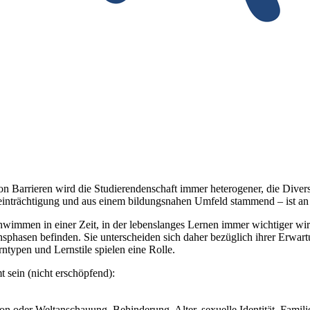
Barrieren wird die Studierendenschaft immer heterogener, die Diversit
Beeinträchtigung und aus einem bildungsnahen Umfeld stammend – ist an
schwimmen in einer Zeit, in der lebenslanges Lernen immer wichtiger w
nsphasen befinden. Sie unterscheiden sich daher bezüglich ihrer Erwart
ntypen und Lernstile spielen eine Rolle.
 sein (nicht erschöpfend):
on oder Weltanschauung, Behinderung, Alter, sexuelle Identität, Famili