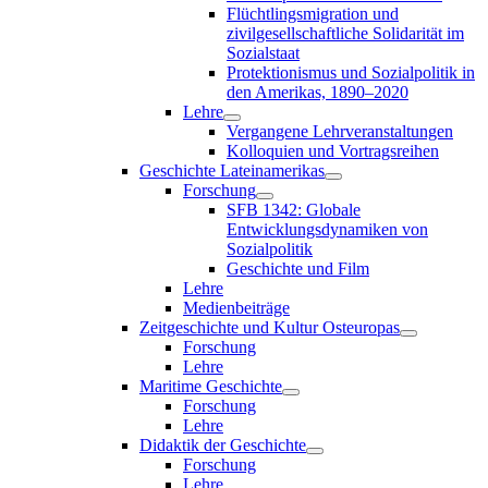
Flüchtlingsmigration und
zivilgesellschaftliche Solidarität im
Sozialstaat
Protektionismus und Sozialpolitik in
den Amerikas, 1890–2020
Lehre
Vergangene Lehrveranstaltungen
Kolloquien und Vortragsreihen
Geschichte Lateinamerikas
Forschung
SFB 1342: Globale
Entwicklungsdynamiken von
Sozialpolitik
Geschichte und Film
Lehre
Medienbeiträge
Zeitgeschichte und Kultur Osteuropas
Forschung
Lehre
Maritime Geschichte
Forschung
Lehre
Didaktik der Geschichte
Forschung
Lehre