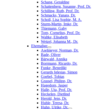
Schang, Geraldine
Schattenberg, Susanne, Prof. Dr.
Schilling, Ruth, Prof. Dr.
Schmacks, Yanara, Dr.
Scholl, Lisa Sophie, M. A.
Sturm-Martin, Imke, Dr.
Thiemann, Gaby
Torp, Cornelius, Prof. Dr.
Waltke, Elisabeth
Wetzel, Johanna M., Dr.
Ehemalige
Aselmeyer, Norman, Dr.
Bade, Oliver
Bärwald, Annika
Borrmann, Ricardo, Dr.
Funke, Benedikt
Gerards Iglesias, Simon
Goebel, Tobias
Grassel, Philipp, Dr.
Hagedorn, Jasper
Halle, Uta, Prof. Dr.
Heckelen, Dietlind
Herold, Jens, Dr.
Huhle, Teresa, Dr.
Huhn, Ulrike, Dr.