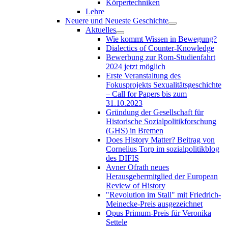
Körpertechniken
Lehre
Neuere und Neueste Geschichte
Aktuelles
Wie kommt Wissen in Bewegung?
Dialectics of Counter-Knowledge
Bewerbung zur Rom-Studienfahrt
2024 jetzt möglich
Erste Veranstaltung des
Fokusprojekts Sexualitätsgeschichte
– Call for Papers bis zum
31.10.2023
Gründung der Gesellschaft für
Historische Sozialpolitikforschung
(GHS) in Bremen
Does History Matter? Beitrag von
Cornelius Torp im sozialpolitikblog
des DIFIS
Avner Ofrath neues
Herausgebermitglied der European
Review of History
"Revolution im Stall" mit Friedrich-
Meinecke-Preis ausgezeichnet
Opus Primum-Preis für Veronika
Settele