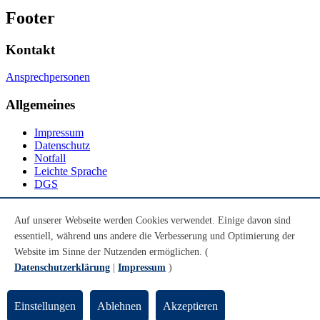
Footer
Kontakt
Ansprechpersonen
Allgemeines
Impressum
Datenschutz
Notfall
Leichte Sprache
DGS
Social Media
Auf unserer Webseite werden Cookies verwendet. Einige davon sind
essentiell, während uns andere die Verbesserung und Optimierung der
Youtube
Instagram
Website im Sinne der Nutzenden ermöglichen. (
LinkedIn
Datenschutzerklärung
|
Impressum
)
Mastodon
© Universität Bremen 2026
Einstellungen
Ablehnen
Akzeptieren
Zum Seitenende springen
Zum Seitenanfang springen