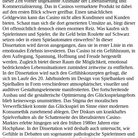
dieser Zeit vorher ungekannte Ausmaße der Liberalisierung und
Kommerzialisierung. Das in Casinos vermarktete Produkt ist dabei
auf den ersten Blick schwer greifbar. Einen tatsächlichen
Geldgewinn kann das Casino nicht allen Kundinnen und Kunden
bieten. Schaut man sich die dort generierten Umsätze an, birgt dieser
Ort offensichtlich dennoch einen enormen Reiz. Was kaufen sich
Spielerinnen und Spieler, die ihr Geld beim Roulette auf Schwarz
setzen oder in einen Spielautomaten einwerfen? In dieser
Dissertation wird davon ausgegangen, dass sie in erster Linie in ein
emotionales Erlebnis investieren. Das Casino ist ein Gefühlsraum, in
dem Aufregung, Spannung, Hoffnung und Freude hergestellt
werden. Zugleich bietet dieser Raum die Möglichkeit, emotional
bedrückenden Lebenssituationen zumindest zeitweise zu entfliehen.
In der Dissertation wird nach den Gefühlskonzepten gefragt, die
sich im Laufe des 20. Jahrhunderts im Design von Spielbanken und
Spielhallen in Form verschiedener atmosphärischer, visueller und
auditiver Gestaltungselemente manifestierten. Der fortschreitende
Ausbau und die gestalterische Optimierung des Glücksspielangebots
blieb keineswegs unumstritten. Das Stigma der moralischen
Verwerflichkeit konnte das Glücksspiel im Sinne einer modernen
Konsumethik zunehmend ablegen. Der Diskurs um krankhaftes
Spielverhalten als die Schattenseite des liberalisierten Casino-
Marktes erlebte hingegen seit den frühen 1980er Jahren eine
Hochphase. In der Dissertation wird deshalb auch untersucht, wie
Gefühle in Debatten um sogenannte pathologische Spielerinnen und