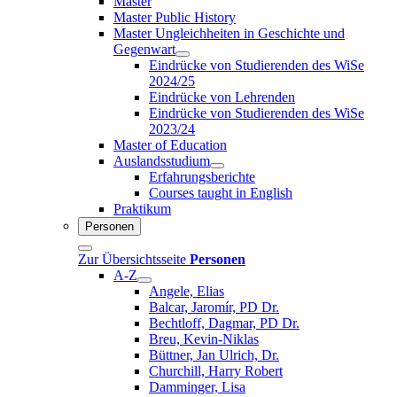
Master
Master Public History
Master Ungleichheiten in Geschichte und
Gegenwart
Eindrücke von Studierenden des WiSe
2024/25
Eindrücke von Lehrenden
Eindrücke von Studierenden des WiSe
2023/24
Master of Education
Auslandsstudium
Erfahrungsberichte
Courses taught in English
Praktikum
Personen
Zur Übersichtsseite
Personen
A-Z
Angele, Elias
Balcar, Jaromír, PD Dr.
Bechtloff, Dagmar, PD Dr.
Breu, Kevin-Niklas
Büttner, Jan Ulrich, Dr.
Churchill, Harry Robert
Damminger, Lisa