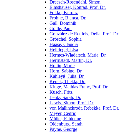
Dreesch-Rosendahl, Simon
Elmshäuser, Konrad, Prof. Dr.
Fokke, Fairouz
Frohne, Bianca, Dr.
Gall, Dominik
Göttle, Paul
González de Reufels, Delia, Prof. Dr.
Gröschel, Sophia
Haase, Claudia
Hellriegel, Lisa
Hermes-Wladarsch, Maria, Dr.
Herrnstadt, Martin, Dr.
Holtin, Marie
Horn, Sabine, Dr.
Kahleyß, Julia, Dr.
Keuck, Thekla, Dr.
Kluge, Mathias Franc, Prof. Dr.
Kusch, Fritz
Lentz, Sarah, Dr.
Lewis, Simon, Prof. Dr.
von Mallinckrodt, Rebekka, Prof. Dr.
Meyer, Cedric
Müller, Fabienne
Oldenburg, Sarah
Payne, George