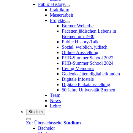
Public History
Praktikum
Masterarbeit
Projekte
Bremer Welterbe
Facetten jüdischen Lebens in
Bremen um 1930
Public History-Talk
Sozial, weiblich, jüdisch
Online-Ausstellung
PHB-Summer School 2022
PHB-Summer School 2024
Living Memories
Gedenkstätten digital erkunden
Digitale Infostele
Digitale Plakatausstellung
50 Jahre Universität Bremen
Team
News
Lehre
Studium
Zur Übersichtsseite
Studium
Bachelor