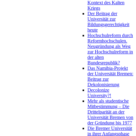
Kontext des Kalten
Kriegs
Der Beitrag der
Universität zur
Bildungsgerechtigkeit
heute
Hochschulreform durch
Reformhochschulen.
Neugründung als Weg
zur Hochschulreform in
der alten
Bundesrepublik?
Das Namibia-Projekt
der Universität Bremen:
Beitrag zur
Dekolonisierung
Decolonize
University?!
Mehr als studentische
Mitbestimmung – Die
Drittelparität an der
Universität Bremen von
der Gründung bis 1977
Die Bremer Universität
in ihrer Anfangsphase