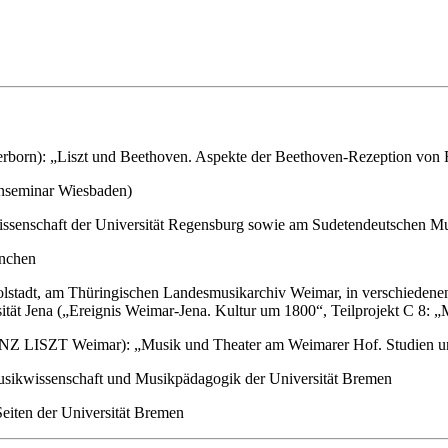
rborn): „Liszt und Beethoven. Aspekte der Beethoven-Rezeption von F
enseminar Wiesbaden)
kwissenschaft der Universität Regensburg sowie am Sudetendeutschen M
ünchen
olstadt, am Thüringischen Landesmusikarchiv Weimar, in verschiedene
ität Jena („Ereignis Weimar-Jena. Kultur um 1800“, Teilprojekt C 8: 
RANZ LISZT Weimar): „Musik und Theater am Weimarer Hof. Studien 
 Musikwissenschaft und Musikpädagogik der Universität Bremen
eiten der Universität Bremen