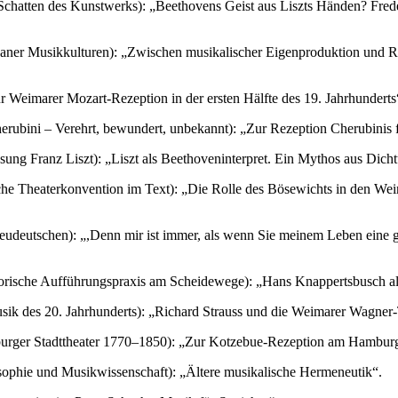
 Schatten des Kunstwerks): „Beethovens Geist aus Liszts Händen? Fred
rbaner Musikkulturen): „Zwischen musikalischer Eigenproduktion und 
Weimarer Mozart-Rezeption in der ersten Hälfte des 19. Jahrhunderts
ni – Verehrt, bewundert, unbekannt): „Zur Rezeption Cherubinis fra
ung Franz Liszt): „Liszt als Beethoveninterpret. Ein Mythos aus Dich
che Theaterkonvention im Text): „Die Rolle des Bösewichts in den We
eutschen): „,Denn mir ist immer, als wenn Sie meinem Leben eine g
storische Aufführungspraxis am Scheidewege): „Hans Knappertsbusch al
sik des 20. Jahrhunderts): „Richard Strauss und die Weimarer Wagner-
ger Stadttheater 1770–1850): „Zur Kotzebue-Rezeption am Hamburger 
losophie und Musikwissenschaft): „Ältere musikalische Hermeneutik“.