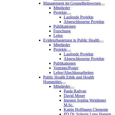
Management im Gesundheitswesen
Mitglieder
Projekte
Laufende Projekte
Abgeschlossene Projekte
Publikationen
Forschung
Lehre
Evidenzbasierung in Public Health
Mitglieder
Projekte
Laufende Projekte
Abgeschlossene Projekte
Publikationen
Vorträge/Poster
Lehre/Abschlussarbeiten
Public Health Ethik und Health
Humanities
Mitglieder
Paula Radvan
David Moser
Imogen Sophia Weidinger
M.Sc.
Katrin Hoffmann Clemente
PD Dr. Solveig Lena Hansen