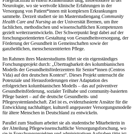
Pflegefachfrau in einem Krankenhaus tätig, insbesondere in der
Neurologie, wo sie wertvolle klinische Erfahrungen in der
Versorgung von Patient*innen mit komplexen Erkrankungen
sammelte. Derzeit studiert sie im Masterstudiengang
Community
Health Care and Nursing
an der Universität Bremen, um ihre
fachlichen, methodischen und wissenschaftlichen Kompetenzen
gezielt weiterzuentwickeln. Der Schwerpunkt liegt dabei auf der
forschungsorientierten Gestaltung von Gesundheitsversorgung, der
Förderung der Gesundheit in Gemeinschaften sowie der
ganzheitlichen, menschenzentrierten Pflege.
Im Rahmen ihres Masterstudiums führt sie ein eigenständiges
Forschungsprojekt durch: „Übertragbarkeit des kolumbianischen
Modells der Gesundheitsförderzentren für Senior*innen (Centros
Vida) auf den deutschen Kontext“. Dieses Projekt untersucht die
Potenziale und Herausforderungen einer Adaptation des
erfolgreichen kolumbianischen Modells – das auf präventiver
Gesundheitsförderung, sozialer Teilhabe und community-basierten
Pflege basiert – auf die deutsche Gesundheits- und
Pflegesystemlandschaft. Ziel ist es, evidenzbasierte Ansätze für die
Entwicklung nachhaltiger, kulturell angepasster Versorgungsmodelle
für ältere Menschen in Deutschland zu entwickeln.
Parallel zum Studium arbeitet sie als studentische Mitarbeiterin in
der Abteilung Pflegewissenschaftliche Versorgungsforschung, wo
sie in Forschungsprojekten und administrativen Aufgaben tätig ist: