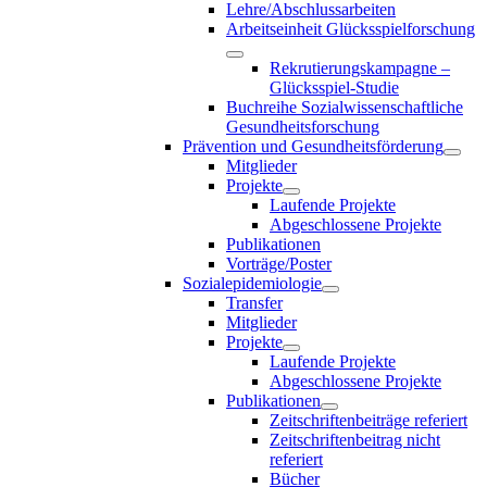
Lehre/Abschlussarbeiten
Arbeitseinheit Glücksspielforschung
Rekrutierungskampagne –
Glücksspiel-Studie
Buchreihe Sozialwissenschaftliche
Gesundheitsforschung
Prävention und Gesundheitsförderung
Mitglieder
Projekte
Laufende Projekte
Abgeschlossene Projekte
Publikationen
Vorträge/Poster
Sozialepidemiologie
Transfer
Mitglieder
Projekte
Laufende Projekte
Abgeschlossene Projekte
Publikationen
Zeitschriftenbeiträge referiert
Zeitschriftenbeitrag nicht
referiert
Bücher