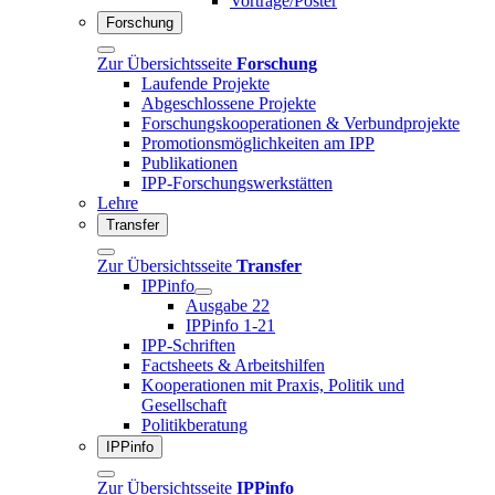
Vorträge/Poster
Forschung
Zur Übersichtsseite
Forschung
Laufende Projekte
Abgeschlossene Projekte
Forschungskooperationen & Verbundprojekte
Promotionsmöglichkeiten am IPP
Publikationen
IPP-Forschungswerkstätten
Lehre
Transfer
Zur Übersichtsseite
Transfer
IPPinfo
Ausgabe 22
IPPinfo 1-21
IPP-Schriften
Factsheets & Arbeitshilfen
Kooperationen mit Praxis, Politik und
Gesellschaft
Politikberatung
IPPinfo
Zur Übersichtsseite
IPPinfo