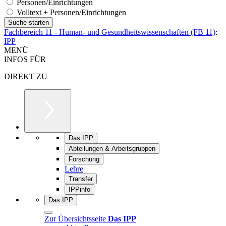
Personen/Einrichtungen
Volltext + Personen/Einrichtungen
Fachbereich 11 - Human- und Gesundheitswissenschaften (FB 11)
:
IPP
MENÜ
INFOS FÜR
DIREKT ZU
Das IPP
Abteilungen & Arbeitsgruppen
Forschung
Lehre
Transfer
IPPinfo
Das IPP
Zur Übersichtsseite
Das IPP