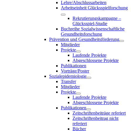
Lehre/Abschlussarbeiten
Arbeitseinheit Glücksspielforschung
Rekrutierungskampagne –
Glücksspiel-Studie
Buchreihe Sozialwissenschaftliche
Gesundheitsforschung
Prävention und Gesundheitsförderung
Mitglieder
Projekte
Laufende Projekte
Abgeschlossene Projekte
Publikationen
Vorträge/Poster
Sozialepidemiologie
Transfer
Mitglieder
Projekte
Laufende Projekte
Abgeschlossene Projekte
Publikationen
Zeitschriftenbeiträge referiert
Zeitschriftenbeitrag nicht
referiert
Bücher