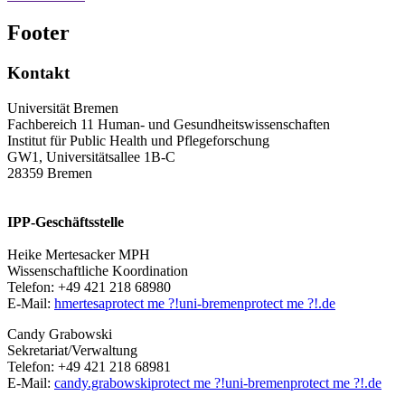
Footer
Kontakt
Universität Bremen
Fachbereich 11 Human- und Gesundheitswissenschaften
Institut für Public Health und Pflegeforschung
GW1, Universitätsallee 1B-C
28359 Bremen
IPP-Geschäftsstelle
Heike Mertesacker MPH
Wissenschaftliche Koordination
Telefon: +49 421 218 68980
E-Mail:
hmertesa
protect me ?!
uni-bremen
protect me ?!
.de
Candy Grabowski
Sekretariat/Verwaltung
Telefon: +49 421 218 68981
E-Mail:
candy.grabowski
protect me ?!
uni-bremen
protect me ?!
.de