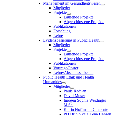
Management im Gesundheitswesen
Mitglieder
Projekte
Laufende Projekte
Abgeschlossene Projekte
Publikationen
Forschung
Lehre
Evidenzbasierung in Public Health
Mitglieder
Projekte
Laufende Projekte
Abgeschlossene Projekte
Publikationen
Vorträge/Poster
Lehre/Abschlussarbeiten
Public Health Ethik und Health
Humanities
Mitglieder
Paula Radvan
David Moser
Imogen Sophia Weidinger
M.Sc.
Katrin Hoffmann Clemente
PD Dr. Solveig Lena Hansen