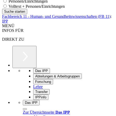
Personen/Einrichtungen
Volltext + Personen/Einrichtungen
Fachbereich 11 - Human- und Gesundheitswissenschaften (FB 11)
:
IPP
MENÜ
INFOS FÜR
DIREKT ZU
Das IPP
Abteilungen & Arbeitsgruppen
Forschung
Lehre
Transfer
IPPinfo
Das IPP
Zur Übersichtsseite
Das IPP