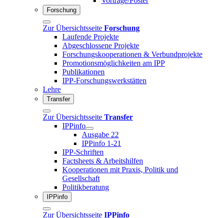
Vorträge/Poster
Forschung
Zur Übersichtsseite
Forschung
Laufende Projekte
Abgeschlossene Projekte
Forschungskooperationen & Verbundprojekte
Promotionsmöglichkeiten am IPP
Publikationen
IPP-Forschungswerkstätten
Lehre
Transfer
Zur Übersichtsseite
Transfer
IPPinfo
Ausgabe 22
IPPinfo 1-21
IPP-Schriften
Factsheets & Arbeitshilfen
Kooperationen mit Praxis, Politik und
Gesellschaft
Politikberatung
IPPinfo
Zur Übersichtsseite
IPPinfo