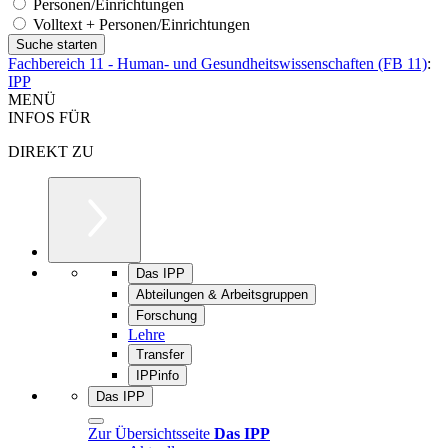
Personen/Einrichtungen
Volltext + Personen/Einrichtungen
Fachbereich 11 - Human- und Gesundheitswissenschaften (FB 11)
:
IPP
MENÜ
INFOS FÜR
DIREKT ZU
Das IPP
Abteilungen & Arbeitsgruppen
Forschung
Lehre
Transfer
IPPinfo
Das IPP
Zur Übersichtsseite
Das IPP