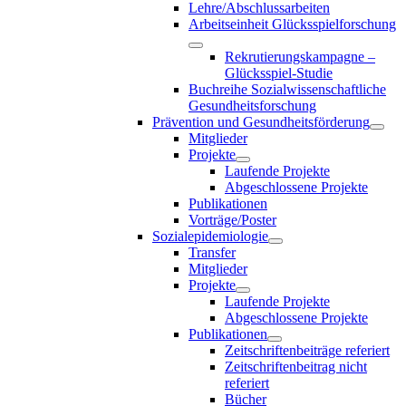
Lehre/Abschlussarbeiten
Arbeitseinheit Glücksspielforschung
Rekrutierungskampagne –
Glücksspiel-Studie
Buchreihe Sozialwissenschaftliche
Gesundheitsforschung
Prävention und Gesundheitsförderung
Mitglieder
Projekte
Laufende Projekte
Abgeschlossene Projekte
Publikationen
Vorträge/Poster
Sozialepidemiologie
Transfer
Mitglieder
Projekte
Laufende Projekte
Abgeschlossene Projekte
Publikationen
Zeitschriftenbeiträge referiert
Zeitschriftenbeitrag nicht
referiert
Bücher