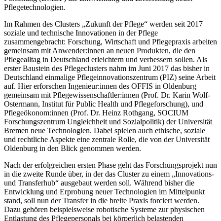
Pflegetechnologien.
Im Rahmen des Clusters „Zukunft der Pflege“ werden seit 2017
soziale und technische Innovationen in der Pflege
zusammengebracht: Forschung, Wirtschaft und Pflegepraxis arbeiten
gemeinsam mit Anwender:innen an neuen Produkten, die den
Pflegealltag in Deutschland erleichtern und verbessern sollen. Als
erster Baustein des Pflegeclusters nahm im Juni 2017 das bisher in
Deutschland einmalige Pflegeinnovationszentrum (PIZ) seine Arbeit
auf. Hier erforschen Ingenieur:innen des OFFIS in Oldenburg
gemeinsam mit Pflegewissenschaftler:innen (Prof. Dr. Karin Wolf-
Ostermann, Institut für Public Health und Pflegeforschung), und
Pflegeökonom:innen (Prof. Dr. Heinz Rothgang, SOCIUM
Forschungszentrum Ungleichheit und Sozialpolitik) der Universität
Bremen neue Technologien. Dabei spielen auch ethische, soziale
und rechtliche Aspekte eine zentrale Rolle, die von der Universität
Oldenburg in den Blick genommen werden.
Nach der erfolgreichen ersten Phase geht das Forschungsprojekt nun
in die zweite Runde über, in der das Cluster zu einem „Innovations-
und Transferhub“ ausgebaut werden soll. Während bisher die
Entwicklung und Erprobung neuer Technologien im Mittelpunkt
stand, soll nun der Transfer in die breite Praxis forciert werden.
Dazu gehören beispielsweise robotische Systeme zur physischen
Entlastung des Pflegepersonals bei körperlich belastenden