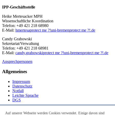
IPP-Geschäftsstelle
Heike Mertesacker MPH
Wissenschaftliche Koordination
Telefon: +49 421 218 68980
E-Mail:
hmertesa
protect me ?!
uni-bremen
protect me ?!
.de
Candy Grabowski
Sekretariat/Verwaltung
Telefon: +49 421 218 68981
E-Mail:
candy.grabowski
protect me ?!
uni-bremen
protect me ?!
.de
Ansprechpersonen
Allgemeines
Impressum
Datenschutz
Notfall
Leichte Sprache
DGS
Social Media
Auf unserer Webseite werden Cookies verwendet. Einige davon sind