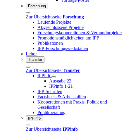
Vorträge/Poster
Forschung
Zur Übersichtsseite
Forschung
Laufende Projekte
Abgeschlossene Projekte
Forschungskooperationen & Verbundprojekte
Promotionsmöglichkeiten am IPP
Publikationen
IPP-Forschungswerkstätten
Lehre
Transfer
Zur Übersichtsseite
Transfer
IPPinfo
Ausgabe 22
IPPinfo 1-21
IPP-Schriften
Factsheets & Arbeitshilfen
Kooperationen mit Praxis, Politik und
Gesellschaft
Politikberatung
IPPinfo
Zur Übersichtsseite
IPPinfo