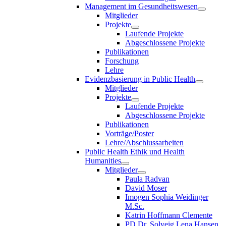
Management im Gesundheitswesen
Mitglieder
Projekte
Laufende Projekte
Abgeschlossene Projekte
Publikationen
Forschung
Lehre
Evidenzbasierung in Public Health
Mitglieder
Projekte
Laufende Projekte
Abgeschlossene Projekte
Publikationen
Vorträge/Poster
Lehre/Abschlussarbeiten
Public Health Ethik und Health
Humanities
Mitglieder
Paula Radvan
David Moser
Imogen Sophia Weidinger
M.Sc.
Katrin Hoffmann Clemente
PD Dr. Solveig Lena Hansen