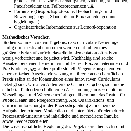
praktischen Einsatzorte -Lernaufgaben, Anleitungssituationen,
Praxisbegleitungen, Fallbesprechungen
u.ä.
Formulare (Gesprächsprotokolle, Beobachtungs- und
Bewertungsbögen, Standards für Praxisanleitungen und –
begleitungen)
Organisatorische Informationen zur Lernortkooperation
Methodisches Vorgehen
Studien kommen zu dem Ergebnis, dass curriculare Neuerungen
häufig nur selektiv übernommen werden und führen dies
größtenteils darauf zurück, dass die Implementation oftmals zu
wenig vorbereitet und begleitet wird. Nachhaltig sind solche
Ansätze, bei denen Lehrerinnen und Lehrer, Praxisanleiterinnen und
Praxisanleiter
bzw.
andere professionell Pflegende ausgehend von
einer kritischen Auseinandersetzung mit ihrer eigenen beruflichen
Praxis selbst an der Konstruktion eines innovativen Curriculums
beteiligt sind. Um allen Akteuren die Chance zu geben, sich in die
dabei stattfindenden schulinternen Aushandlungsprozesse mit ihren
Vorstellungen und Werten einzubringen, übernimmt das Institut für
Public Health
und Pflegeforschung,
Abt.
Qualifikations- und
Curriculumforschung in der Prozessbegleitung zum einen die
Aufgabe der externen Moderation und unterstützt außerdem durch
Prozessstrukturierung und inhaltliche und methodische Impulse
sowie Feedbackschleifen.
Die wissenschaftliche Begleitung des Projekts orientiert sich somit