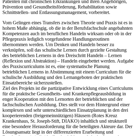
Patienten mit chronischen Erkrankungen und ihren Angehörigen,
Prävention und Gesundheitsförderung, Rehabilitation sowie
Schnittstellen- und Entlassungsmanagement, vorbereitet.
Vom Gelingen eines Transfers zwischen Theorie und Praxis ist es in
hohem Maße abhängig, ob die in der Berufsfachschule angebahnten
Kompetenzen auch im beruflichen Handeln wirksam oder ob in der
Pflegepraxis lediglich vorgefundene Handlungsroutinen
übernommen werden. Um Denken und Handeln besser zu
verknüpfen, soll das schulische Lernen durch gezielte Gestaltung
des betrieblichen Lernens in den Dreischritt Handeln – Lernen
(Reflexion und Abstraktion) – Handeln eingebettet werden. Aufgabe
des Praxiscurriculums ist es, eine systematische Planung
betrieblichen Lernens in Abstimmung mit einem Curriculum für die
schulische Ausbildung und den Lernangeboten der praktischen
Einsatzbereiche sicherzustellen.
Ziel des Projekts ist die partizipative Entwicklung eines Curriculums
für die praktische Gesundheits- und Krankenpflegeausbildung in
enger Kooperation mit den Lernorten der betrieblichen und der
fachschulischen Ausbildung. Dies stellt vor dem Hintergrund einer
komplexen und sehr unterschiedlichen Einsatzplanung in den drei
kooperierenden (freigemeinnützigen) Häusern (Rotes Kreuz
Krankenhaus, St. Joseph-Stift, DIAKO) inhaltlich und strukturell
eine besondere Herausforderung für die beteiligten Akteure dar. Der
Lösungsansatz liegt in der differenzierten Erarbeitung und