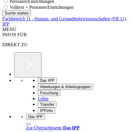
Personen/Einrichtungen
Volltext + Personen/Einrichtungen
Fachbereich 11 - Human- und Gesundheitswissenschaften (FB 11)
:
IPP
MENÜ
INFOS FÜR
DIREKT ZU
Das IPP
Abteilungen & Arbeitsgruppen
Forschung
Lehre
Transfer
IPPinfo
Das IPP
Zur Übersichtsseite
Das IPP