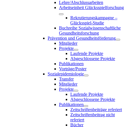
Lehre/Abschlussarbeiten
Arbeitseinheit Glücksspielforschung
Rekrutierungskampagne –
Glücksspiel-Studie
Buchreihe Sozialwissenschaftliche
Gesundheitsforschung
Prävention und Gesundheitsförderung
Mitglieder
Projekte
Laufende Projekte
Abgeschlossene Projekte
Publikationen
Vorträge/Poster
Sozialepidemiologie
Transfer
Mitglieder
Projekte
Laufende Projekte
Abgeschlossene Projekte
Publikationen
Zeitschriftenbeiträge referiert
Zeitschriftenbeitrag nicht
referiert
Bücher