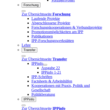
Vorträge/Poster
Forschung
Zur Übersichtsseite
Forschung
Laufende Projekte
Abgeschlossene Projekte
Forschungskooperationen & Verbundprojekte
Promotionsmöglichkeiten am IPP
Publikationen
IPP-Forschungswerkstätten
Lehre
Transfer
Zur Übersichtsseite
Transfer
IPPinfo
Ausgabe 22
IPPinfo 1-21
IPP-Schriften
Factsheets & Arbeitshilfen
Kooperationen mit Praxis, Politik und
Gesellschaft
Politikberatung
IPPinfo
Zur Übersichtsseite
IPPinfo