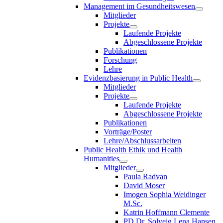
Management im Gesundheitswesen
Mitglieder
Projekte
Laufende Projekte
Abgeschlossene Projekte
Publikationen
Forschung
Lehre
Evidenzbasierung in Public Health
Mitglieder
Projekte
Laufende Projekte
Abgeschlossene Projekte
Publikationen
Vorträge/Poster
Lehre/Abschlussarbeiten
Public Health Ethik und Health
Humanities
Mitglieder
Paula Radvan
David Moser
Imogen Sophia Weidinger
M.Sc.
Katrin Hoffmann Clemente
PD Dr. Solveig Lena Hansen