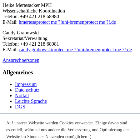
Heike Mertesacker MPH
Wissenschaftliche Koordination
Telefon: +49 421 218 68980
E-Mail:
hmertesa
protect me ?!
uni-bremen
protect me ?!
.de
Candy Grabowski
Sekretariat/Verwaltung
Telefon: +49 421 218 68981
E-Mail:
candy.grabowski
protect me ?!
uni-bremen
protect me ?!
.de
Ansprechpersonen
Allgemeines
Impressum
Datenschutz
Notfall
Leichte Sprache
DGS
Social Media
Auf unserer Webseite werden Cookies verwendet. Einige davon sind
essentiell, während uns andere die Verbesserung und Optimierung der
Youtube
Instagram
Website im Sinne der Nutzenden ermöglichen. (