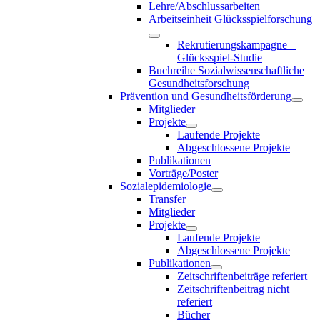
Lehre/Abschlussarbeiten
Arbeitseinheit Glücksspielforschung
Rekrutierungskampagne –
Glücksspiel-Studie
Buchreihe Sozialwissenschaftliche
Gesundheitsforschung
Prävention und Gesundheitsförderung
Mitglieder
Projekte
Laufende Projekte
Abgeschlossene Projekte
Publikationen
Vorträge/Poster
Sozialepidemiologie
Transfer
Mitglieder
Projekte
Laufende Projekte
Abgeschlossene Projekte
Publikationen
Zeitschriftenbeiträge referiert
Zeitschriftenbeitrag nicht
referiert
Bücher