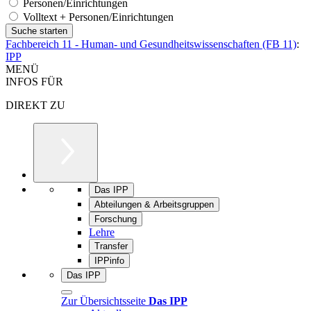
Personen/Einrichtungen
Volltext + Personen/Einrichtungen
Fachbereich 11 - Human- und Gesundheitswissenschaften (FB 11)
:
IPP
MENÜ
INFOS FÜR
DIREKT ZU
Das IPP
Abteilungen & Arbeitsgruppen
Forschung
Lehre
Transfer
IPPinfo
Das IPP
Zur Übersichtsseite
Das IPP