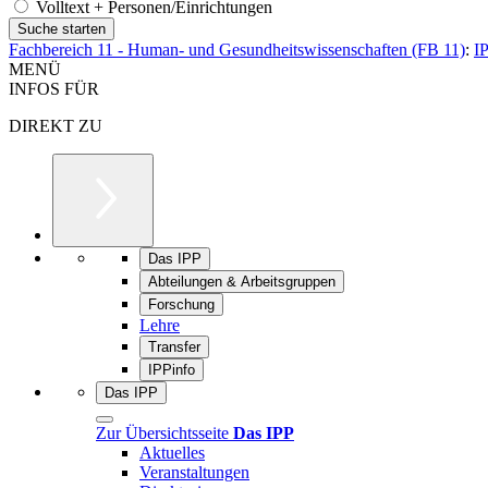
Volltext + Personen/Einrichtungen
Fachbereich 11 - Human- und Gesundheitswissenschaften (FB 11)
:
I
MENÜ
INFOS FÜR
DIREKT ZU
Das IPP
Abteilungen & Arbeitsgruppen
Forschung
Lehre
Transfer
IPPinfo
Das IPP
Zur Übersichtsseite
Das IPP
Aktuelles
Veranstaltungen