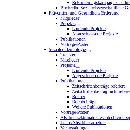
Rekrutierungskampagne – Glück
Buchreihe Sozialwissenschaftliche G
Prävention und Gesundheitsförderung
Mitglieder
Projekte
Laufende Projekte
Abgeschlossene Projekte
Publikationen
Vorträge/Poster
Sozialepidemiologie
Transfer
Mitglieder
Projekte
Laufende Projekte
Abgeschlossene Projekte
Publikationen
Zeitschriftenbeiträge referiert
Zeitschriftenbeitrag nicht referie
Bücher
Buchbeiträge
Weitere Publikationen
Vorträge/Poster
AK Intersektionale Geschlechterpersp
Lehre/Abschlussarbeiten
Veranstaltungen