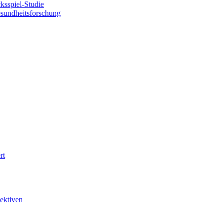
sspiel-Studie
esundheitsforschung
rt
ektiven