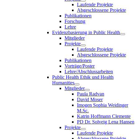
Laufende Projekte
Abgeschlossene Projekte
Publikationen
Forschung
Lehre
Evidenzbasierung in Public Health
Mitglieder
Projekte
Laufende Projekte
Abgeschlossene Projekte
Publikationen
Vorträge/Poster
Lehre/Abschlussarbeiten
Public Health Ethik und Health
Humanities
Mitglieder
Paula Radvan
David Moser
Imogen Sophia Weidinger
M.Sc.
Katrin Hoffmann Clemente
PD Dr. Solveig Lena Hansen
Projekte
Laufende Projekte
Abgeschlossene Projekte