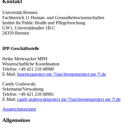
Kontakt
Universität Bremen
Fachbereich 11 Human- und Gesundheitswissenschaften
Institut für Public Health und Pflegeforschung
GW1, Universitätsallee 1B-C
28359 Bremen
IPP-Geschäftsstelle
Heike Mertesacker MPH
Wissenschaftliche Koordination
Telefon: +49 421 218 68980
E-Mail:
hmertesa
protect me ?!
uni-bremen
protect me ?!
.de
Candy Grabowski
Sekretariat/Verwaltung
Telefon: +49 421 218 68981
E-Mail:
candy.grabowski
protect me ?!
uni-bremen
protect me ?!
.de
Ansprechpersonen
Allgemeines