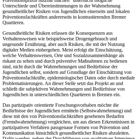
Präventionspraxis nutzbar machen“ untersucht mögliche
Unterschiede und Übereinstimmungen in der Wahrnehmung
gesundheitlicher Risiken von Jugendlichen einerseits und lokalen
Präventionsfachkräften andererseits in kontrastierenden Bremer
Quartieren.
Gesundheitliche Risiken erfassen die Konsequenzen aus
Verhaltensweisen wie beispielsweise Drogengebrauch und
ungesunde Ernährung, aber auch Risiken, die mit der Nutzung
digitaler Medien einhergehen. Meist erfolgt die Einschätzung,
welche Verhaltensweisen, Orte und Sozialzusammenhänge als
riskant zu sehen und durch präventive Maßnahmen zu bedienen
sind, nicht durch die Wahrnehmungen und Bedürfnisse der
Jugendlichen selbst, sondern auf Grundlage der Einschätzung von
Präventionsfachkräfte, epidemiologischer Daten oder durch mediale
Problematisierungen. An dieser Stelle setzt das Projekt an und
schließt die subjektiven Wahrnehmungen und Bedürfnisse von
Jugendlichen in unterschiedlichen Quartieren in Bremen ein.
Das partizipativ orientierte Forschungsvorhaben möchte die
Bedürfnisse der Jugendlichen ermitteln (Selbstwahrnehmung) und
diese mit den von Präventionsfachkräften gesehenen Bedarfen
(Fremdwahrnehmung) vergleichen, um aus diesen Erkenntnissen in
partizipativen Verfahren passgenaue Formen von Prävention und
Kommunikation hinsichtlich gesundheitlicher Risiken abzuleiten.
Dafür werden, neben der Durchführung von qualitativen Interviews