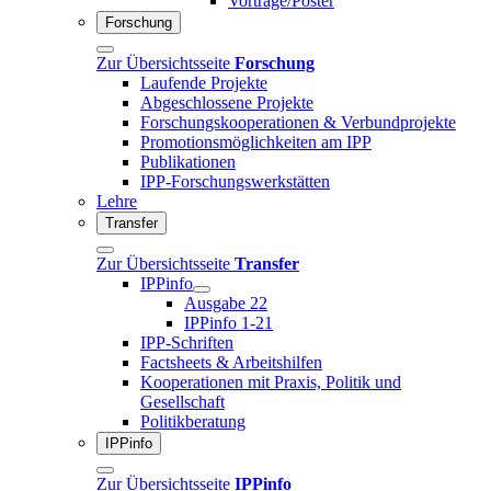
Vorträge/Poster
Forschung
Zur Übersichtsseite
Forschung
Laufende Projekte
Abgeschlossene Projekte
Forschungskooperationen & Verbundprojekte
Promotionsmöglichkeiten am IPP
Publikationen
IPP-Forschungswerkstätten
Lehre
Transfer
Zur Übersichtsseite
Transfer
IPPinfo
Ausgabe 22
IPPinfo 1-21
IPP-Schriften
Factsheets & Arbeitshilfen
Kooperationen mit Praxis, Politik und
Gesellschaft
Politikberatung
IPPinfo
Zur Übersichtsseite
IPPinfo