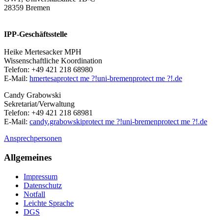
28359 Bremen
IPP-Geschäftsstelle
Heike Mertesacker MPH
Wissenschaftliche Koordination
Telefon: +49 421 218 68980
E-Mail:
hmertesa
protect me ?!
uni-bremen
protect me ?!
.de
Candy Grabowski
Sekretariat/Verwaltung
Telefon: +49 421 218 68981
E-Mail:
candy.grabowski
protect me ?!
uni-bremen
protect me ?!
.de
Ansprechpersonen
Allgemeines
Impressum
Datenschutz
Notfall
Leichte Sprache
DGS