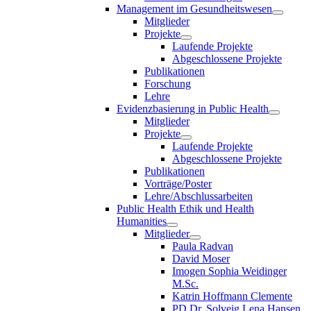
Management im Gesundheitswesen
Mitglieder
Projekte
Laufende Projekte
Abgeschlossene Projekte
Publikationen
Forschung
Lehre
Evidenzbasierung in Public Health
Mitglieder
Projekte
Laufende Projekte
Abgeschlossene Projekte
Publikationen
Vorträge/Poster
Lehre/Abschlussarbeiten
Public Health Ethik und Health
Humanities
Mitglieder
Paula Radvan
David Moser
Imogen Sophia Weidinger
M.Sc.
Katrin Hoffmann Clemente
PD Dr. Solveig Lena Hansen