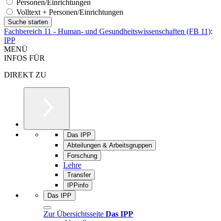
Personen/Einrichtungen
Volltext + Personen/Einrichtungen
Fachbereich 11 - Human- und Gesundheitswissenschaften (FB 11)
:
IPP
MENÜ
INFOS FÜR
DIREKT ZU
Das IPP
Abteilungen & Arbeitsgruppen
Forschung
Lehre
Transfer
IPPinfo
Das IPP
Zur Übersichtsseite
Das IPP