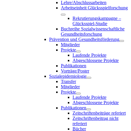
Lehre/Abschlussarbeiten
Arbeitseinheit Glücksspielforschung
Rekrutierungskampagne –
Glücksspiel-Studie
Buchreihe Sozialwissenschaftliche
Gesundheitsforschung
Prävention und Gesundheitsförderung
Mitglieder
Projekte
Laufende Projekte
Abgeschlossene Projekte
Publikationen
Vorträge/Poster
Sozialepidemiologie
Transfer
Mitglieder
Projekte
Laufende Projekte
Abgeschlossene Projekte
Publikationen
Zeitschriftenbeiträge referiert
Zeitschriftenbeitrag nicht
referiert
Bücher