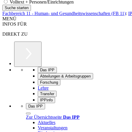
Volltext + Personen/Einrichtungen
Fachbereich 11 - Human- und Gesundheitswissenschaften (FB 11)
:
I
MENÜ
INFOS FÜR
DIREKT ZU
Das IPP
Abteilungen & Arbeitsgruppen
Forschung
Lehre
Transfer
IPPinfo
Das IPP
Zur Übersichtsseite
Das IPP
Aktuelles
Veranstaltungen