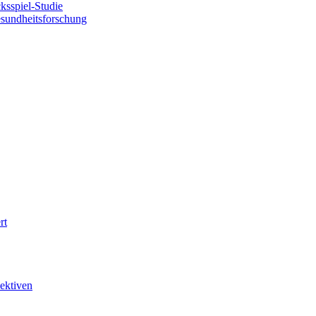
sspiel-Studie
esundheitsforschung
rt
ektiven