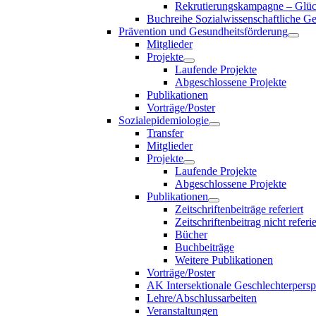
Rekrutierungskampagne – Glück
Buchreihe Sozialwissenschaftliche G
Prävention und Gesundheitsförderung
Mitglieder
Projekte
Laufende Projekte
Abgeschlossene Projekte
Publikationen
Vorträge/Poster
Sozialepidemiologie
Transfer
Mitglieder
Projekte
Laufende Projekte
Abgeschlossene Projekte
Publikationen
Zeitschriftenbeiträge referiert
Zeitschriftenbeitrag nicht referie
Bücher
Buchbeiträge
Weitere Publikationen
Vorträge/Poster
AK Intersektionale Geschlechterpersp
Lehre/Abschlussarbeiten
Veranstaltungen