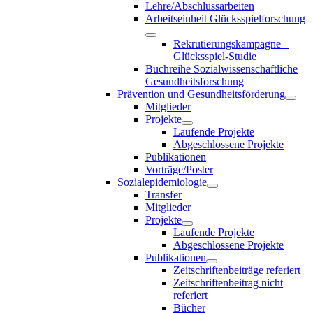
Lehre/Abschlussarbeiten
Arbeitseinheit Glücksspielforschung
Rekrutierungskampagne –
Glücksspiel-Studie
Buchreihe Sozialwissenschaftliche
Gesundheitsforschung
Prävention und Gesundheitsförderung
Mitglieder
Projekte
Laufende Projekte
Abgeschlossene Projekte
Publikationen
Vorträge/Poster
Sozialepidemiologie
Transfer
Mitglieder
Projekte
Laufende Projekte
Abgeschlossene Projekte
Publikationen
Zeitschriftenbeiträge referiert
Zeitschriftenbeitrag nicht
referiert
Bücher