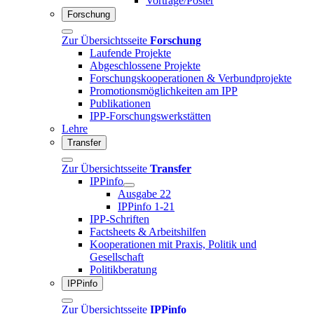
Vorträge/Poster
Forschung
Zur Übersichtsseite
Forschung
Laufende Projekte
Abgeschlossene Projekte
Forschungskooperationen & Verbundprojekte
Promotionsmöglichkeiten am IPP
Publikationen
IPP-Forschungswerkstätten
Lehre
Transfer
Zur Übersichtsseite
Transfer
IPPinfo
Ausgabe 22
IPPinfo 1-21
IPP-Schriften
Factsheets & Arbeitshilfen
Kooperationen mit Praxis, Politik und
Gesellschaft
Politikberatung
IPPinfo
Zur Übersichtsseite
IPPinfo