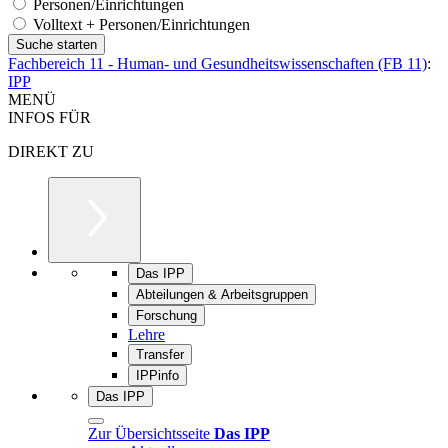
Personen/Einrichtungen
Volltext + Personen/Einrichtungen
Fachbereich 11 - Human- und Gesundheitswissenschaften (FB 11)
:
IPP
MENÜ
INFOS FÜR
DIREKT ZU
Das IPP
Abteilungen & Arbeitsgruppen
Forschung
Lehre
Transfer
IPPinfo
Das IPP
Zur Übersichtsseite
Das IPP