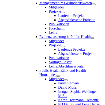
Management im Gesundheitswesen
Mitglieder
Projekte
Laufende Projekte
Abgeschlossene Projekte
Publikationen
Forschung
Lehre
Evidenzbasierung in Public Health
Mitglieder
Projekte
Laufende Projekte
Abgeschlossene Projekte
Publikationen
Vorträge/Poster
Lehre/Abschlussarbeiten
Public Health Ethik und Health
Humanities
Mitglieder
Paula Radvan
David Moser
Imogen Sophia Weidinger
M.Sc.
Katrin Hoffmann Clemente
PD Dr. Solveig Lena Hansen