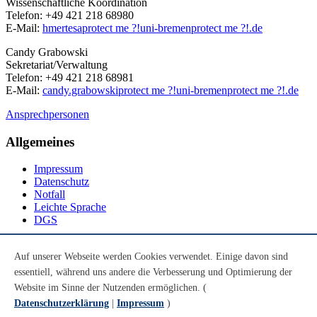
Wissenschaftliche Koordination
Telefon: +49 421 218 68980
E-Mail:
hmertesa
protect me ?!
uni-bremen
protect me ?!
.de
Candy Grabowski
Sekretariat/Verwaltung
Telefon: +49 421 218 68981
E-Mail:
candy.grabowski
protect me ?!
uni-bremen
protect me ?!
.de
Ansprechpersonen
Allgemeines
Impressum
Datenschutz
Notfall
Leichte Sprache
DGS
Social Media
Auf unserer Webseite werden Cookies verwendet. Einige davon sind
essentiell, während uns andere die Verbesserung und Optimierung der
Youtube
Instagram
Website im Sinne der Nutzenden ermöglichen. (
LinkedIn
Datenschutzerklärung
|
Impressum
)
Mastodon