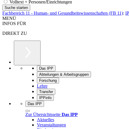
Volltext + Personen/Einrichtungen
Fachbereich 11 - Human- und Gesundheitswissenschaften (FB 11)
:
I
MENÜ
INFOS FÜR
DIREKT ZU
Das IPP
Abteilungen & Arbeitsgruppen
Forschung
Lehre
Transfer
IPPinfo
Das IPP
Zur Übersichtsseite
Das IPP
Aktuelles
Veranstaltungen