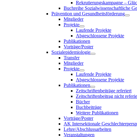
Rekrutierungskampagne – Glück
Buchreihe Sozialwissenschaftliche G
Prävention und Gesundheitsförderung
Mitglieder
Projekte
Laufende Projekte
Abgeschlossene Projekte
Publikationen
Vorträge/Poster
Sozialepidemiologie
Transfer
Mitglieder
Projekte
Laufende Projekte
Abgeschlossene Projekte
Publikationen
Zeitschriftenbeiträge referiert
Zeitschriftenbeitrag nicht referie
Bücher
Buchbeiträge
Weitere Publikationen
Vorträge/Poster
AK Intersektionale Geschlechterpersp
Lehre/Abschlussarbeiten
Veranstaltungen