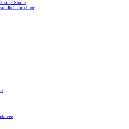
sspiel-Studie
esundheitsforschung
rt
ektiven