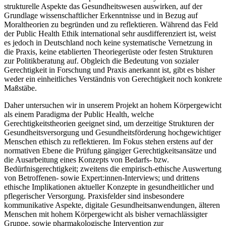
strukturelle Aspekte das Gesundheitswesen auswirken, auf der
Grundlage wissenschaftlicher Erkenntnisse und in Bezug auf
Moraltheorien zu begründen und zu reflektieren. Während das Feld
der Public Health Ethik international sehr ausdifferenziert ist, weist
es jedoch in Deutschland noch keine systematische Vernetzung in
die Praxis, keine etablierten Theoriegerüste oder festen Strukturen
zur Politikberatung auf. Obgleich die Bedeutung von sozialer
Gerechtigkeit in Forschung und Praxis anerkannt ist, gibt es bisher
weder ein einheitliches Verständnis von Gerechtigkeit noch konkrete
Maßstäbe.
Daher untersuchen wir in unserem Projekt an hohem Körpergewicht
als einem Paradigma der Public Health, welche
Gerechtigkeitstheorien geeignet sind, um derzeitige Strukturen der
Gesundheitsversorgung und Gesundheitsförderung hochgewichtiger
Menschen ethisch zu reflektieren. Im Fokus stehen erstens auf der
normativen Ebene die Prüfung gängiger Gerechtigkeitsansätze und
die Ausarbeitung eines Konzepts von Bedarfs- bzw.
Bedürfnisgerechtigkeit; zweitens die empirisch-ethische Auswertung
von Betroffenen- sowie Expert:innen-Interviews; und drittens
ethische Implikationen aktueller Konzepte in gesundheitlicher und
pflegerischer Versorgung. Praxisfelder sind insbesondere
kommunikative Aspekte, digitale Gesundheitsanwendungen, älteren
Menschen mit hohem Körpergewicht als bisher vernachlässigter
Gruppe, sowie pharmakologische Intervention zur