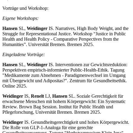
Vorträge und Workshop:
Eigene Workshops:
Hansen
SL,
Weidinger
IS. Narratives, High Body Weight, and the
Struggle for Representational Justice. Workshop “Justice in Public
Health and Health Policy - Comparative Perspectives from the
Humanities”. Universität Bremen. Bremen 2025.
Eingeladene Vorträge:
Hansen
SL,
Weidinger
IS. Interventionen zur Gewichtsreduktion:
Perspektiven empirisch-informierter Public-Health-Ethik. Tagung
"Medikamente zum Abnehmen - Paradigmenwechsel im Umgang
mit Übergewicht und Adipositas?". Zentrum für Gesundheitsethik.
Online 2025.
Weidinger
IS,
Renelt
LJ,
Hansen
SL. Soziale Gerechtigkeit für
erwachsene Menschen mit hohem Körpergewicht: Ein Systematic
Review. Brown Bag Session. Institut für Public Health und
Pflegeforschung, Universität Bremen. Bremen 2025.
Weidinger
IS. Gesundheitsgerechtigkeit und hohes Körpergewicht.
Die Rolle von GLP-1-Analoga für eine gerechte
Gesundheitsversorgung. Tagung "Herbstsymposium Klein Jena".