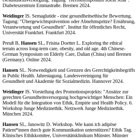
Diabeteszentrum Emmastraße. Bremen 2024.
Weidinger
IS. Semaglutide - eine gesundheitsethische Bewertung.
Tagung: "Übergewichtsprävention oder Abnehmspritze? Ernährung,
Verantwortung und Gesundheit".
Institut für öffentliches Recht,
Universität Frankfurt. Frankfurt 2024.
Preuß B,
Hansen
SL, Frisina Doetter L. Exploring the ethical
terrain across long-term care, obesity, and old age. 4th Chinese-
German Symposium on Elderly Care, Dalian (China) und Bremen
(Germany). Online 2024.
Hansen
SL. Notwendigkeit und Grenzen des Gerechtigkeitsbegriffs
in Public Health. Jahrestagung. Landesvereinigung für
Gesundheit und Akademie für Sozialmedizin. Hannover 2024.
Weidinger
IS. Vorstellung des Promotionsprojekts: "Ansätze zur
gerechten Gesundheitsversorgung hochgewichtiger Menschen: Ein
Modell für die Integration von Ethik, Empirie und Health Policy. 6.
Workshop Junge Medizinethik. Netzwerk Junge Medizinethik.
München 2024.
Hansen
SL, Janowitz D. Workshop. Wie kann ich adipöse
Patient*innen durch gute Kommunikation unterstützen? Ethik Tag.
Klinisches Ethikkomitee, Universitätsklinikum Münster. Münster