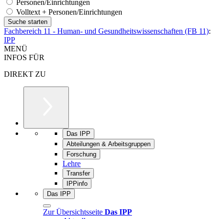
Personen/Einrichtungen
Volltext + Personen/Einrichtungen
Fachbereich 11 - Human- und Gesundheitswissenschaften (FB 11)
:
IPP
MENÜ
INFOS FÜR
DIREKT ZU
Das IPP
Abteilungen & Arbeitsgruppen
Forschung
Lehre
Transfer
IPPinfo
Das IPP
Zur Übersichtsseite
Das IPP