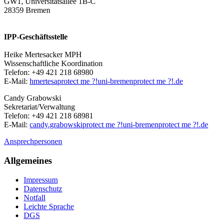
GW1, Universitätsallee 1B-C
28359 Bremen
IPP-Geschäftsstelle
Heike Mertesacker MPH
Wissenschaftliche Koordination
Telefon: +49 421 218 68980
E-Mail:
hmertesa
protect me ?!
uni-bremen
protect me ?!
.de
Candy Grabowski
Sekretariat/Verwaltung
Telefon: +49 421 218 68981
E-Mail:
candy.grabowski
protect me ?!
uni-bremen
protect me ?!
.de
Ansprechpersonen
Allgemeines
Impressum
Datenschutz
Notfall
Leichte Sprache
DGS