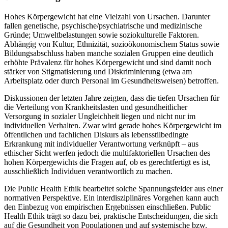
Hohes Körpergewicht hat eine Vielzahl von Ursachen. Darunter
fallen genetische, psychische/psychiatrische und medizinische
Gründe; Umweltbelastungen sowie soziokulturelle Faktoren.
Abhängig von Kultur, Ethnizität, sozioökonomischem Status sowie
Bildungsabschluss haben manche sozialen Gruppen eine deutlich
erhöhte Prävalenz für hohes Körpergewicht und sind damit noch
stärker von Stigmatisierung und Diskriminierung (etwa am
Arbeitsplatz oder durch Personal im Gesundheitsweisen) betroffen.
Diskussionen der letzten Jahre zeigten, dass die tiefen Ursachen für
die Verteilung von Krankheitslasten und gesundheitlicher
Versorgung in sozialer Ungleichheit liegen und nicht nur im
individuellen Verhalten. Zwar wird gerade hohes Körpergewicht im
öffentlichen und fachlichen Diskurs als lebensstilbedingte
Erkrankung mit individueller Verantwortung verknüpft – aus
ethischer Sicht werfen jedoch die multifaktoriellen Ursachen des
hohen Körpergewichts die Fragen auf, ob es gerechtfertigt es ist,
ausschließlich Individuen verantwortlich zu machen.
Die Public Health Ethik bearbeitet solche Spannungsfelder aus einer
normativen Perspektive. Ein interdisziplinäres Vorgehen kann auch
den Einbezug von empirischen Ergebnissen einschließen. Public
Health Ethik trägt so dazu bei, praktische Entscheidungen, die sich
auf die Gesundheit von Populationen und auf systemische bzw.