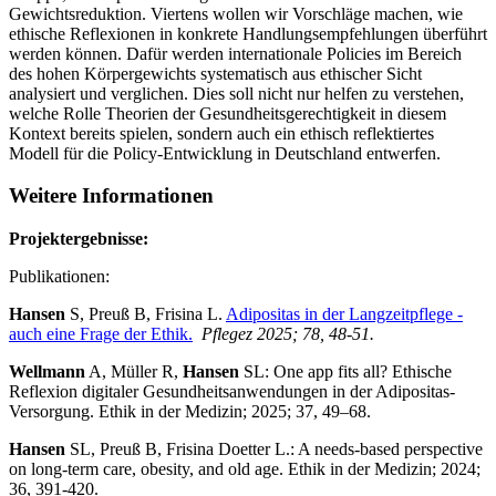
Gewichtsreduktion. Viertens wollen wir Vorschläge machen, wie
ethische Reflexionen in konkrete Handlungsempfehlungen überführt
werden können. Dafür werden internationale Policies im Bereich
des hohen Körpergewichts systematisch aus ethischer Sicht
analysiert und verglichen. Dies soll nicht nur helfen zu verstehen,
welche Rolle Theorien der Gesundheitsgerechtigkeit in diesem
Kontext bereits spielen, sondern auch ein ethisch reflektiertes
Modell für die Policy-Entwicklung in Deutschland entwerfen.
Weitere Informationen
Projektergebnisse:
Publikationen:
Hansen
S, Preuß B, Frisina L.
Adipositas in der Langzeitpflege -
auch eine Frage der Ethik.
Pflegez 2025; 78, 48-51.
Wellmann
A, Müller R,
Hansen
SL: One app fits all? Ethische
Reflexion digitaler Gesundheitsanwendungen in der Adipositas-
Versorgung. Ethik in der Medizin; 2025; 37, 49–68.
Hansen
SL, Preuß B, Frisina Doetter L.: A needs-based perspective
on long-term care, obesity, and old age. Ethik in der Medizin; 2024;
36, 391-420.