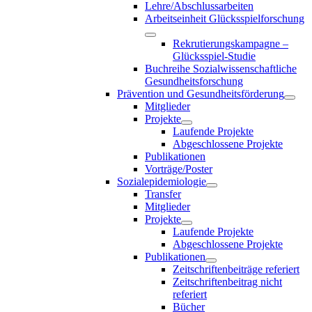
Lehre/Abschlussarbeiten
Arbeitseinheit Glücksspielforschung
Rekrutierungskampagne –
Glücksspiel-Studie
Buchreihe Sozialwissenschaftliche
Gesundheitsforschung
Prävention und Gesundheitsförderung
Mitglieder
Projekte
Laufende Projekte
Abgeschlossene Projekte
Publikationen
Vorträge/Poster
Sozialepidemiologie
Transfer
Mitglieder
Projekte
Laufende Projekte
Abgeschlossene Projekte
Publikationen
Zeitschriftenbeiträge referiert
Zeitschriftenbeitrag nicht
referiert
Bücher