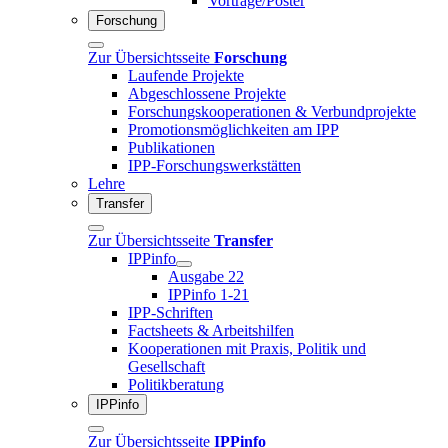
Vorträge/Poster
Forschung
Zur Übersichtsseite
Forschung
Laufende Projekte
Abgeschlossene Projekte
Forschungskooperationen & Verbundprojekte
Promotionsmöglichkeiten am IPP
Publikationen
IPP-Forschungswerkstätten
Lehre
Transfer
Zur Übersichtsseite
Transfer
IPPinfo
Ausgabe 22
IPPinfo 1-21
IPP-Schriften
Factsheets & Arbeitshilfen
Kooperationen mit Praxis, Politik und
Gesellschaft
Politikberatung
IPPinfo
Zur Übersichtsseite
IPPinfo