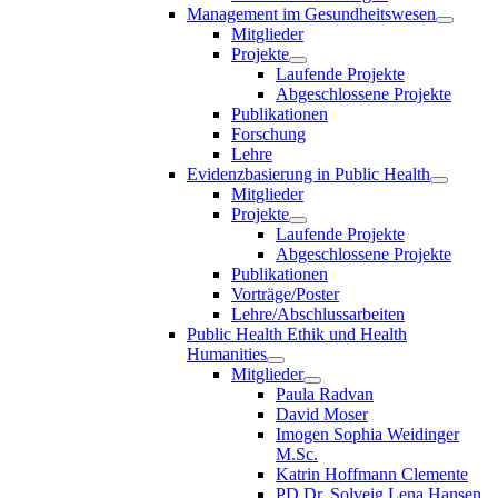
Management im Gesundheitswesen
Mitglieder
Projekte
Laufende Projekte
Abgeschlossene Projekte
Publikationen
Forschung
Lehre
Evidenzbasierung in Public Health
Mitglieder
Projekte
Laufende Projekte
Abgeschlossene Projekte
Publikationen
Vorträge/Poster
Lehre/Abschlussarbeiten
Public Health Ethik und Health
Humanities
Mitglieder
Paula Radvan
David Moser
Imogen Sophia Weidinger
M.Sc.
Katrin Hoffmann Clemente
PD Dr. Solveig Lena Hansen