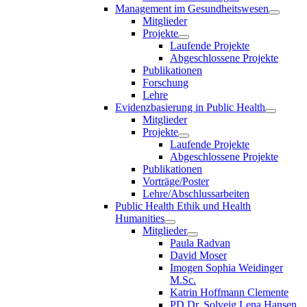
Management im Gesundheitswesen
Mitglieder
Projekte
Laufende Projekte
Abgeschlossene Projekte
Publikationen
Forschung
Lehre
Evidenzbasierung in Public Health
Mitglieder
Projekte
Laufende Projekte
Abgeschlossene Projekte
Publikationen
Vorträge/Poster
Lehre/Abschlussarbeiten
Public Health Ethik und Health
Humanities
Mitglieder
Paula Radvan
David Moser
Imogen Sophia Weidinger
M.Sc.
Katrin Hoffmann Clemente
PD Dr. Solveig Lena Hansen