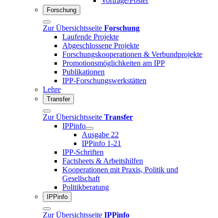
Vorträge/Poster
Forschung
Zur Übersichtsseite
Forschung
Laufende Projekte
Abgeschlossene Projekte
Forschungskooperationen & Verbundprojekte
Promotionsmöglichkeiten am IPP
Publikationen
IPP-Forschungswerkstätten
Lehre
Transfer
Zur Übersichtsseite
Transfer
IPPinfo
Ausgabe 22
IPPinfo 1-21
IPP-Schriften
Factsheets & Arbeitshilfen
Kooperationen mit Praxis, Politik und
Gesellschaft
Politikberatung
IPPinfo
Zur Übersichtsseite
IPPinfo