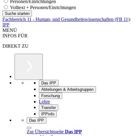
Personen/Einrichtungen
Volltext + Personen/Einrichtungen
Fachbereich 11 - Human- und Gesundheitswissenschaften (FB 11)
:
IPP
MENÜ
INFOS FÜR
DIREKT ZU
Das IPP
Abteilungen & Arbeitsgruppen
Forschung
Lehre
Transfer
IPPinfo
Das IPP
Zur Übersichtsseite
Das IPP