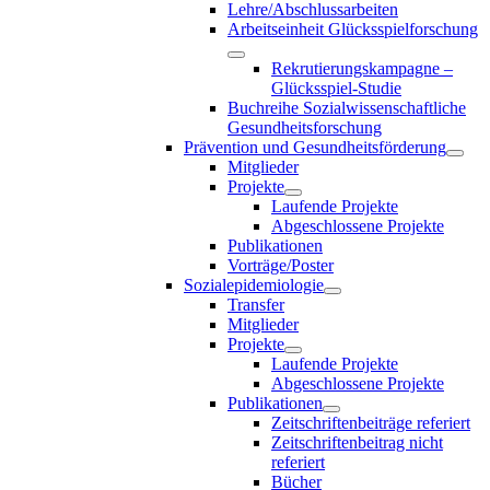
Lehre/Abschlussarbeiten
Arbeitseinheit Glücksspielforschung
Rekrutierungskampagne –
Glücksspiel-Studie
Buchreihe Sozialwissenschaftliche
Gesundheitsforschung
Prävention und Gesundheitsförderung
Mitglieder
Projekte
Laufende Projekte
Abgeschlossene Projekte
Publikationen
Vorträge/Poster
Sozialepidemiologie
Transfer
Mitglieder
Projekte
Laufende Projekte
Abgeschlossene Projekte
Publikationen
Zeitschriftenbeiträge referiert
Zeitschriftenbeitrag nicht
referiert
Bücher