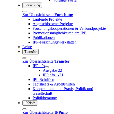
Vorträge/Poster
Forschung
Zur Übersichtsseite
Forschung
Laufende Projekte
Abgeschlossene Projekte
Forschungskooperationen & Verbundprojekte
Promotionsmöglichkeiten am IPP
Publikationen
IPP-Forschungswerkstätten
Lehre
Transfer
Zur Übersichtsseite
Transfer
IPPinfo
Ausgabe 22
IPPinfo 1-21
IPP-Schriften
Factsheets & Arbeitshilfen
Kooperationen mit Praxis, Politik und
Gesellschaft
Politikberatung
IPPinfo
Zur Übersichtsseite
IPPinfo