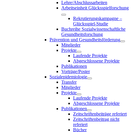
Lehre/Abschlussarbeiten
Arbeitseinheit Glücksspielforschung
Rekrutierungskampagne –
Glücksspiel-Studie
Buchreihe Sozialwissenschaftliche
Gesundheitsforschung
Prävention und Gesundheitsförderung
Mitglieder
Projekte
Laufende Projekte
Abgeschlossene Projekte
Publikationen
Vorträge/Poster
Sozialepidemiologie
Transfer
Mitglieder
Projekte
Laufende Projekte
Abgeschlossene Projekte
Publikationen
Zeitschriftenbeiträge referiert
Zeitschriftenbeitrag nicht
referiert
Bücher