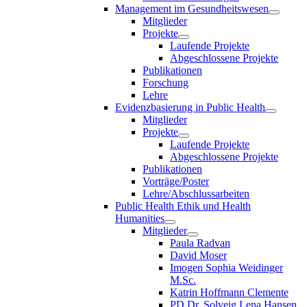
Management im Gesundheitswesen
Mitglieder
Projekte
Laufende Projekte
Abgeschlossene Projekte
Publikationen
Forschung
Lehre
Evidenzbasierung in Public Health
Mitglieder
Projekte
Laufende Projekte
Abgeschlossene Projekte
Publikationen
Vorträge/Poster
Lehre/Abschlussarbeiten
Public Health Ethik und Health
Humanities
Mitglieder
Paula Radvan
David Moser
Imogen Sophia Weidinger
M.Sc.
Katrin Hoffmann Clemente
PD Dr. Solveig Lena Hansen