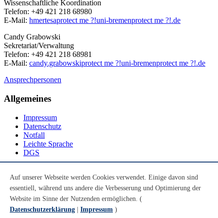
Wissenschaftliche Koordination
Telefon: +49 421 218 68980
E-Mail:
hmertesa
protect me ?!
uni-bremen
protect me ?!
.de
Candy Grabowski
Sekretariat/Verwaltung
Telefon: +49 421 218 68981
E-Mail:
candy.grabowski
protect me ?!
uni-bremen
protect me ?!
.de
Ansprechpersonen
Allgemeines
Impressum
Datenschutz
Notfall
Leichte Sprache
DGS
Social Media
Auf unserer Webseite werden Cookies verwendet. Einige davon sind
essentiell, während uns andere die Verbesserung und Optimierung der
Youtube
Instagram
Website im Sinne der Nutzenden ermöglichen. (
LinkedIn
Datenschutzerklärung
|
Impressum
)
Mastodon