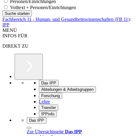
Personen/Einrichtungen
Volltext + Personen/Einrichtungen
Fachbereich 11 - Human- und Gesundheitswissenschaften (FB 11)
:
IPP
MENÜ
INFOS FÜR
DIREKT ZU
Das IPP
Abteilungen & Arbeitsgruppen
Forschung
Lehre
Transfer
IPPinfo
Das IPP
Zur Übersichtsseite
Das IPP