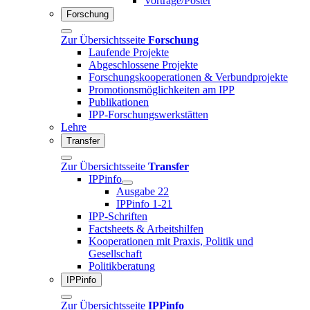
Vorträge/Poster
Forschung
Zur Übersichtsseite
Forschung
Laufende Projekte
Abgeschlossene Projekte
Forschungskooperationen & Verbundprojekte
Promotionsmöglichkeiten am IPP
Publikationen
IPP-Forschungswerkstätten
Lehre
Transfer
Zur Übersichtsseite
Transfer
IPPinfo
Ausgabe 22
IPPinfo 1-21
IPP-Schriften
Factsheets & Arbeitshilfen
Kooperationen mit Praxis, Politik und
Gesellschaft
Politikberatung
IPPinfo
Zur Übersichtsseite
IPPinfo