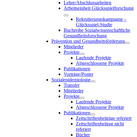
Lehre/Abschlussarbeiten
Arbeitseinheit Glücksspielforschung
Rekrutierungskampagne –
Glücksspiel-Studie
Buchreihe Sozialwissenschaftliche
Gesundheitsforschung
Prävention und Gesundheitsförderung
Mitglieder
Projekte
Laufende Projekte
Abgeschlossene Projekte
Publikationen
Vorträge/Poster
Sozialepidemiologie
Transfer
Mitglieder
Projekte
Laufende Projekte
Abgeschlossene Projekte
Publikationen
Zeitschriftenbeiträge referiert
Zeitschriftenbeitrag nicht
referiert
Bücher