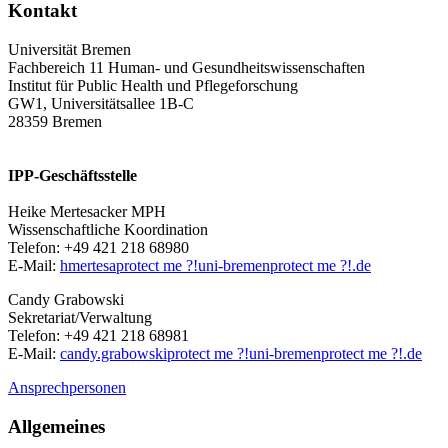
Kontakt
Universität Bremen
Fachbereich 11 Human- und Gesundheitswissenschaften
Institut für Public Health und Pflegeforschung
GW1, Universitätsallee 1B-C
28359 Bremen
IPP-Geschäftsstelle
Heike Mertesacker MPH
Wissenschaftliche Koordination
Telefon: +49 421 218 68980
E-Mail:
hmertesa
protect me ?!
uni-bremen
protect me ?!
.de
Candy Grabowski
Sekretariat/Verwaltung
Telefon: +49 421 218 68981
E-Mail:
candy.grabowski
protect me ?!
uni-bremen
protect me ?!
.de
Ansprechpersonen
Allgemeines