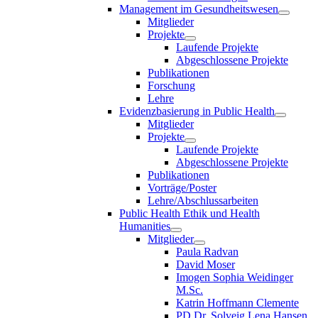
Management im Gesundheitswesen
Mitglieder
Projekte
Laufende Projekte
Abgeschlossene Projekte
Publikationen
Forschung
Lehre
Evidenzbasierung in Public Health
Mitglieder
Projekte
Laufende Projekte
Abgeschlossene Projekte
Publikationen
Vorträge/Poster
Lehre/Abschlussarbeiten
Public Health Ethik und Health
Humanities
Mitglieder
Paula Radvan
David Moser
Imogen Sophia Weidinger
M.Sc.
Katrin Hoffmann Clemente
PD Dr. Solveig Lena Hansen