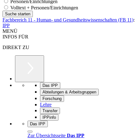
Personen/Einrichtungen
Volltext + Personen/Einrichtungen
Fachbereich 11 - Human- und Gesundheitswissenschaften (FB 11)
:
IPP
MENÜ
INFOS FÜR
DIREKT ZU
Das IPP
Abteilungen & Arbeitsgruppen
Forschung
Lehre
Transfer
IPPinfo
Das IPP
Zur Übersichtsseite
Das IPP