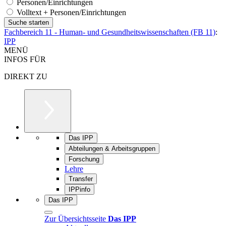
Personen/Einrichtungen
Volltext + Personen/Einrichtungen
Fachbereich 11 - Human- und Gesundheitswissenschaften (FB 11)
:
IPP
MENÜ
INFOS FÜR
DIREKT ZU
Das IPP
Abteilungen & Arbeitsgruppen
Forschung
Lehre
Transfer
IPPinfo
Das IPP
Zur Übersichtsseite
Das IPP