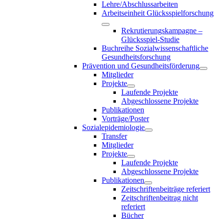
Lehre/Abschlussarbeiten
Arbeitseinheit Glücksspielforschung
Rekrutierungskampagne –
Glücksspiel-Studie
Buchreihe Sozialwissenschaftliche
Gesundheitsforschung
Prävention und Gesundheitsförderung
Mitglieder
Projekte
Laufende Projekte
Abgeschlossene Projekte
Publikationen
Vorträge/Poster
Sozialepidemiologie
Transfer
Mitglieder
Projekte
Laufende Projekte
Abgeschlossene Projekte
Publikationen
Zeitschriftenbeiträge referiert
Zeitschriftenbeitrag nicht
referiert
Bücher