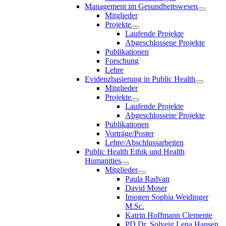
Management im Gesundheitswesen
Mitglieder
Projekte
Laufende Projekte
Abgeschlossene Projekte
Publikationen
Forschung
Lehre
Evidenzbasierung in Public Health
Mitglieder
Projekte
Laufende Projekte
Abgeschlossene Projekte
Publikationen
Vorträge/Poster
Lehre/Abschlussarbeiten
Public Health Ethik und Health
Humanities
Mitglieder
Paula Radvan
David Moser
Imogen Sophia Weidinger
M.Sc.
Katrin Hoffmann Clemente
PD Dr. Solveig Lena Hansen