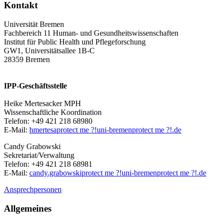
Kontakt
Universität Bremen
Fachbereich 11 Human- und Gesundheitswissenschaften
Institut für Public Health und Pflegeforschung
GW1, Universitätsallee 1B-C
28359 Bremen
IPP-Geschäftsstelle
Heike Mertesacker MPH
Wissenschaftliche Koordination
Telefon: +49 421 218 68980
E-Mail:
hmertesa
protect me ?!
uni-bremen
protect me ?!
.de
Candy Grabowski
Sekretariat/Verwaltung
Telefon: +49 421 218 68981
E-Mail:
candy.grabowski
protect me ?!
uni-bremen
protect me ?!
.de
Ansprechpersonen
Allgemeines