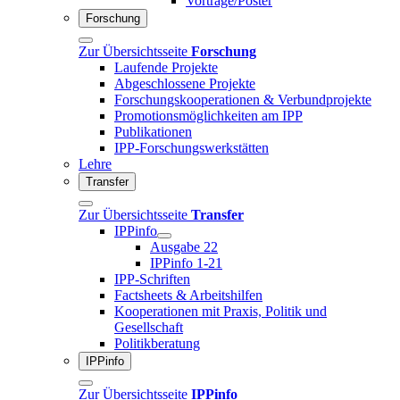
Vorträge/Poster
Forschung
Zur Übersichtsseite
Forschung
Laufende Projekte
Abgeschlossene Projekte
Forschungskooperationen & Verbundprojekte
Promotionsmöglichkeiten am IPP
Publikationen
IPP-Forschungswerkstätten
Lehre
Transfer
Zur Übersichtsseite
Transfer
IPPinfo
Ausgabe 22
IPPinfo 1-21
IPP-Schriften
Factsheets & Arbeitshilfen
Kooperationen mit Praxis, Politik und
Gesellschaft
Politikberatung
IPPinfo
Zur Übersichtsseite
IPPinfo