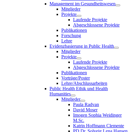
Management im Gesundheitswesen
Mitglieder
Projekte
Laufende Projekte
Abgeschlossene Projekte
Publikationen
Forschung
Lehre
Evidenzbasierung in Public Health
Mitglieder
Projekte
Laufende Projekte
Abgeschlossene Projekte
Publikationen
Vorträge/Poster
Lehre/Abschlussarbeiten
Public Health Ethik und Health
Humanities
Mitglieder
Paula Radvan
David Moser
Imogen Sophia Weidinger
M.Sc.
Katrin Hoffmann Clemente
PD Dr. Solveig Lena Hansen