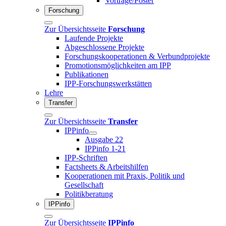
Vorträge/Poster
Forschung
Zur Übersichtsseite
Forschung
Laufende Projekte
Abgeschlossene Projekte
Forschungskooperationen & Verbundprojekte
Promotionsmöglichkeiten am IPP
Publikationen
IPP-Forschungswerkstätten
Lehre
Transfer
Zur Übersichtsseite
Transfer
IPPinfo
Ausgabe 22
IPPinfo 1-21
IPP-Schriften
Factsheets & Arbeitshilfen
Kooperationen mit Praxis, Politik und
Gesellschaft
Politikberatung
IPPinfo
Zur Übersichtsseite
IPPinfo