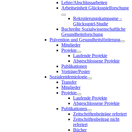
Lehre/Abschlussarbeiten
Arbeitseinheit Glücksspielforschung
Rekrutierungskampagne –
Glücksspiel-Studie
Buchreihe Sozialwissenschaftliche
Gesundheitsforschung
Prävention und Gesundheitsförderung
Mitglieder
Projekte
Laufende Projekte
Abgeschlossene Projekte
Publikationen
Vorträge/Poster
Sozialepidemiologie
Transfer
Mitglieder
Projekte
Laufende Projekte
Abgeschlossene Projekte
Publikationen
Zeitschriftenbeiträge referiert
Zeitschriftenbeitrag nicht
referiert
Bücher