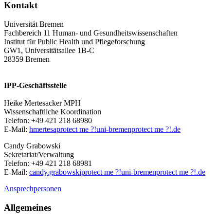
Kontakt
Universität Bremen
Fachbereich 11 Human- und Gesundheitswissenschaften
Institut für Public Health und Pflegeforschung
GW1, Universitätsallee 1B-C
28359 Bremen
IPP-Geschäftsstelle
Heike Mertesacker MPH
Wissenschaftliche Koordination
Telefon: +49 421 218 68980
E-Mail:
hmertesa
protect me ?!
uni-bremen
protect me ?!
.de
Candy Grabowski
Sekretariat/Verwaltung
Telefon: +49 421 218 68981
E-Mail:
candy.grabowski
protect me ?!
uni-bremen
protect me ?!
.de
Ansprechpersonen
Allgemeines