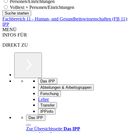
Personen/Einrichtungen
Volltext + Personen/Einrichtungen
Fachbereich 11 - Human- und Gesundheitswissenschaften (FB 11)
:
IPP
MENÜ
INFOS FÜR
DIREKT ZU
Das IPP
Abteilungen & Arbeitsgruppen
Forschung
Lehre
Transfer
IPPinfo
Das IPP
Zur Übersichtsseite
Das IPP