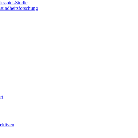
sspiel-Studie
esundheitsforschung
rt
ektiven