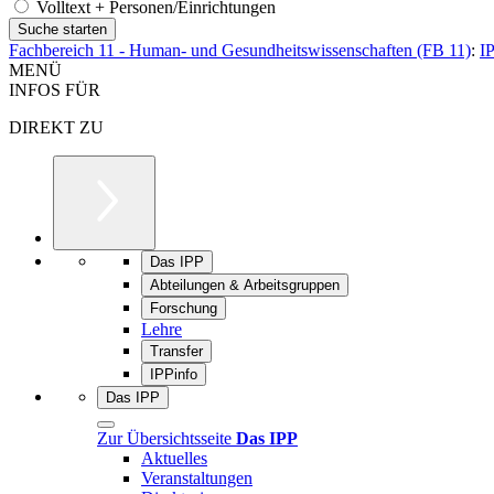
Volltext + Personen/Einrichtungen
Fachbereich 11 - Human- und Gesundheitswissenschaften (FB 11)
:
I
MENÜ
INFOS FÜR
DIREKT ZU
Das IPP
Abteilungen & Arbeitsgruppen
Forschung
Lehre
Transfer
IPPinfo
Das IPP
Zur Übersichtsseite
Das IPP
Aktuelles
Veranstaltungen