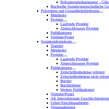
Rekrutierungskampagne – Glück
Buchreihe Sozialwissenschaftliche G
Prävention und Gesundheitsförderung
Mitglieder
Projekte
Laufende Projekte
Abgeschlossene Projekte
Publikationen
Vorträge/Poster
Sozialepidemiologie
Transfer
Mitglieder
Projekte
Laufende Projekte
Abgeschlossene Projekte
Publikationen
Zeitschriftenbeiträge referiert
Zeitschriftenbeitrag nicht referie
Bücher
Buchbeiträge
Weitere Publikationen
Vorträge/Poster
AK Intersektionale Geschlechterpersp
Lehre/Abschlussarbeiten
Veranstaltungen