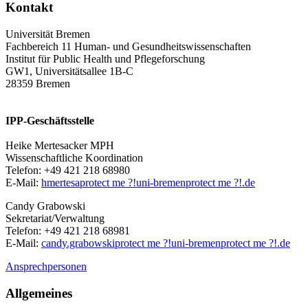
Kontakt
Universität Bremen
Fachbereich 11 Human- und Gesundheitswissenschaften
Institut für Public Health und Pflegeforschung
GW1, Universitätsallee 1B-C
28359 Bremen
IPP-Geschäftsstelle
Heike Mertesacker MPH
Wissenschaftliche Koordination
Telefon: +49 421 218 68980
E-Mail:
hmertesa
protect me ?!
uni-bremen
protect me ?!
.de
Candy Grabowski
Sekretariat/Verwaltung
Telefon: +49 421 218 68981
E-Mail:
candy.grabowski
protect me ?!
uni-bremen
protect me ?!
.de
Ansprechpersonen
Allgemeines