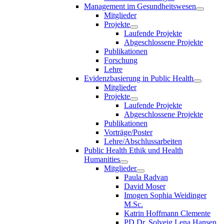
Management im Gesundheitswesen
Mitglieder
Projekte
Laufende Projekte
Abgeschlossene Projekte
Publikationen
Forschung
Lehre
Evidenzbasierung in Public Health
Mitglieder
Projekte
Laufende Projekte
Abgeschlossene Projekte
Publikationen
Vorträge/Poster
Lehre/Abschlussarbeiten
Public Health Ethik und Health
Humanities
Mitglieder
Paula Radvan
David Moser
Imogen Sophia Weidinger
M.Sc.
Katrin Hoffmann Clemente
PD Dr. Solveig Lena Hansen