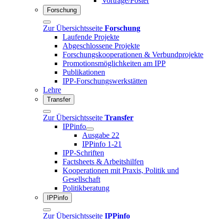
Vorträge/Poster
Forschung
Zur Übersichtsseite
Forschung
Laufende Projekte
Abgeschlossene Projekte
Forschungskooperationen & Verbundprojekte
Promotionsmöglichkeiten am IPP
Publikationen
IPP-Forschungswerkstätten
Lehre
Transfer
Zur Übersichtsseite
Transfer
IPPinfo
Ausgabe 22
IPPinfo 1-21
IPP-Schriften
Factsheets & Arbeitshilfen
Kooperationen mit Praxis, Politik und
Gesellschaft
Politikberatung
IPPinfo
Zur Übersichtsseite
IPPinfo