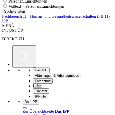
Personen/Einrichtungen
Volltext + Personen/Einrichtungen
Fachbereich 11 - Human- und Gesundheitswissenschaften (FB 11)
:
IPP
MENÜ
INFOS FÜR
DIREKT ZU
Das IPP
Abteilungen & Arbeitsgruppen
Forschung
Lehre
Transfer
IPPinfo
Das IPP
Zur Übersichtsseite
Das IPP