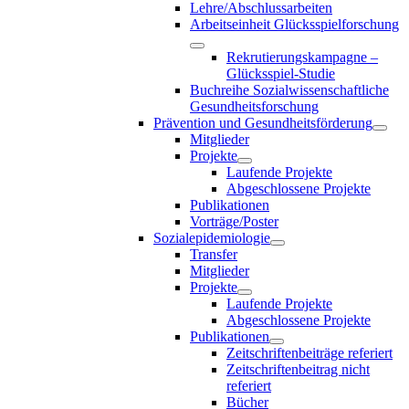
Lehre/Abschlussarbeiten
Arbeitseinheit Glücksspielforschung
Rekrutierungskampagne –
Glücksspiel-Studie
Buchreihe Sozialwissenschaftliche
Gesundheitsforschung
Prävention und Gesundheitsförderung
Mitglieder
Projekte
Laufende Projekte
Abgeschlossene Projekte
Publikationen
Vorträge/Poster
Sozialepidemiologie
Transfer
Mitglieder
Projekte
Laufende Projekte
Abgeschlossene Projekte
Publikationen
Zeitschriftenbeiträge referiert
Zeitschriftenbeitrag nicht
referiert
Bücher