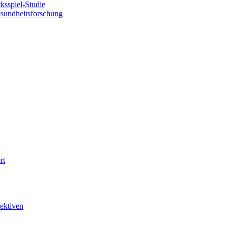
sspiel-Studie
esundheitsforschung
rt
ektiven