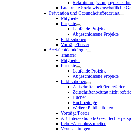
Rekrutierungskampagne – Glück
Buchreihe Sozialwissenschaftliche G
Prävention und Gesundheitsförderung
Mitglieder
Projekte
Laufende Projekte
Abgeschlossene Projekte
Publikationen
Vorträge/Poster
Sozialepidemiologie
Transfer
Mitglieder
Projekte
Laufende Projekte
Abgeschlossene Projekte
Publikationen
Zeitschriftenbeiträge referiert
Zeitschriftenbeitrag nicht referie
Bücher
Buchbeiträge
Weitere Publikationen
Vorträge/Poster
AK Intersektionale Geschlechterpersp
Lehre/Abschlussarbeiten
Veranstaltungen