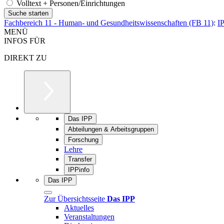
Volltext + Personen/Einrichtungen
Fachbereich 11 - Human- und Gesundheitswissenschaften (FB 11)
:
I
MENÜ
INFOS FÜR
DIREKT ZU
Das IPP
Abteilungen & Arbeitsgruppen
Forschung
Lehre
Transfer
IPPinfo
Das IPP
Zur Übersichtsseite
Das IPP
Aktuelles
Veranstaltungen