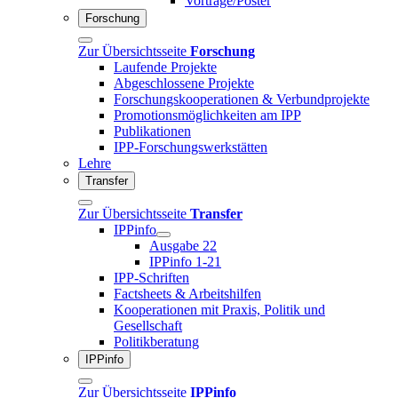
Vorträge/Poster
Forschung
Zur Übersichtsseite
Forschung
Laufende Projekte
Abgeschlossene Projekte
Forschungskooperationen & Verbundprojekte
Promotionsmöglichkeiten am IPP
Publikationen
IPP-Forschungswerkstätten
Lehre
Transfer
Zur Übersichtsseite
Transfer
IPPinfo
Ausgabe 22
IPPinfo 1-21
IPP-Schriften
Factsheets & Arbeitshilfen
Kooperationen mit Praxis, Politik und
Gesellschaft
Politikberatung
IPPinfo
Zur Übersichtsseite
IPPinfo