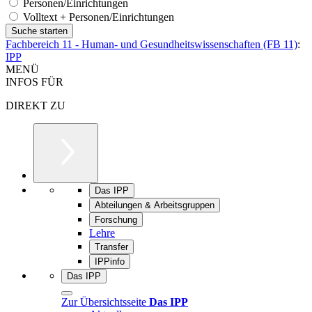
Personen/Einrichtungen
Volltext + Personen/Einrichtungen
Fachbereich 11 - Human- und Gesundheitswissenschaften (FB 11)
:
IPP
MENÜ
INFOS FÜR
DIREKT ZU
Das IPP
Abteilungen & Arbeitsgruppen
Forschung
Lehre
Transfer
IPPinfo
Das IPP
Zur Übersichtsseite
Das IPP