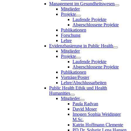
Management im Gesundheitswesen
Mitglieder
Projekte
Laufende Projekte
Abgeschlossene Projekte
Publikationen
Forschung
Lehre
Evidenzbasierung in Public Health
Mitglieder
Projekte
Laufende Projekte
Abgeschlossene Projekte
Publikationen
Vorträge/Poster
Lehre/Abschlussarbeiten
Public Health Ethik und Health
Humanities
Mitglieder
Paula Radvan
David Moser
Imogen Sophia Weidinger
M.Sc.
Katrin Hoffmann Clemente
PD Dr. Solveig Lena Hansen