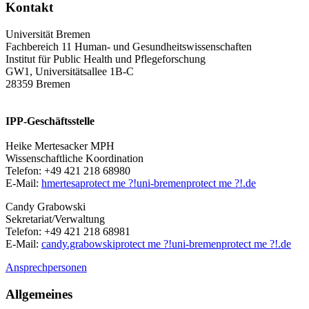
Kontakt
Universität Bremen
Fachbereich 11 Human- und Gesundheitswissenschaften
Institut für Public Health und Pflegeforschung
GW1, Universitätsallee 1B-C
28359 Bremen
IPP-Geschäftsstelle
Heike Mertesacker MPH
Wissenschaftliche Koordination
Telefon: +49 421 218 68980
E-Mail:
hmertesa
protect me ?!
uni-bremen
protect me ?!
.de
Candy Grabowski
Sekretariat/Verwaltung
Telefon: +49 421 218 68981
E-Mail:
candy.grabowski
protect me ?!
uni-bremen
protect me ?!
.de
Ansprechpersonen
Allgemeines