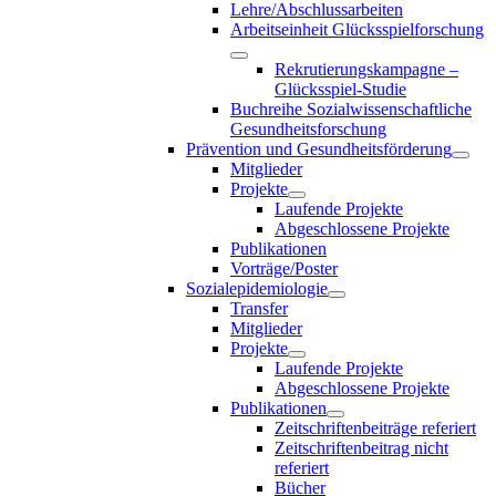
Lehre/Abschlussarbeiten
Arbeitseinheit Glücksspielforschung
Rekrutierungskampagne –
Glücksspiel-Studie
Buchreihe Sozialwissenschaftliche
Gesundheitsforschung
Prävention und Gesundheitsförderung
Mitglieder
Projekte
Laufende Projekte
Abgeschlossene Projekte
Publikationen
Vorträge/Poster
Sozialepidemiologie
Transfer
Mitglieder
Projekte
Laufende Projekte
Abgeschlossene Projekte
Publikationen
Zeitschriftenbeiträge referiert
Zeitschriftenbeitrag nicht
referiert
Bücher