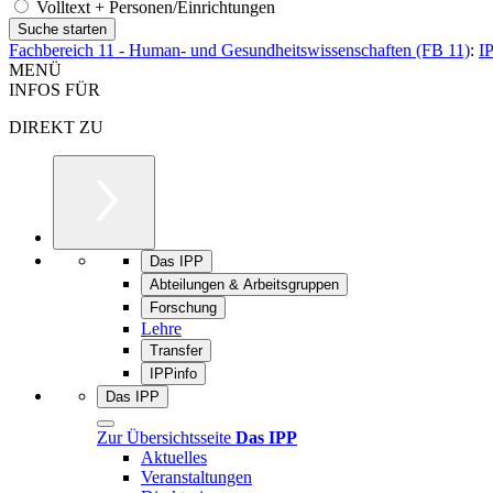
Volltext + Personen/Einrichtungen
Fachbereich 11 - Human- und Gesundheitswissenschaften (FB 11)
:
I
MENÜ
INFOS FÜR
DIREKT ZU
Das IPP
Abteilungen & Arbeitsgruppen
Forschung
Lehre
Transfer
IPPinfo
Das IPP
Zur Übersichtsseite
Das IPP
Aktuelles
Veranstaltungen