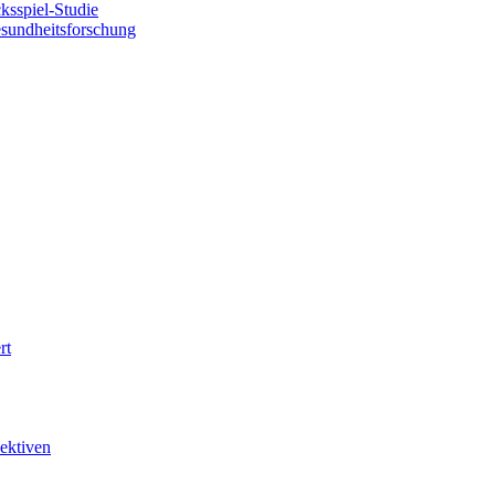
sspiel-Studie
esundheitsforschung
rt
ektiven