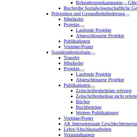
Rekrutierungskampagne – Glück
Buchreihe Sozialwissenschaftliche G
Prävention und Gesundheitsförderung
Mitglieder
Projekte
Laufende Projekte
Abgeschlossene Projekte
Publikationen
Vorträge/Poster
Sozialepidemiologie
Transfer
Mitglieder
Projekte
Laufende Projekte
Abgeschlossene Projekte
Publikationen
Zeitschriftenbeiträge referiert
Zeitschriftenbeitrag nicht referie
Bücher
Buchbeiträge
Weitere Publikationen
Vorträge/Poster
AK Intersektionale Geschlechterpersp
Lehre/Abschlussarbeiten
Veranstaltungen