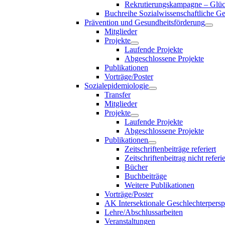
Rekrutierungskampagne – Glück
Buchreihe Sozialwissenschaftliche G
Prävention und Gesundheitsförderung
Mitglieder
Projekte
Laufende Projekte
Abgeschlossene Projekte
Publikationen
Vorträge/Poster
Sozialepidemiologie
Transfer
Mitglieder
Projekte
Laufende Projekte
Abgeschlossene Projekte
Publikationen
Zeitschriftenbeiträge referiert
Zeitschriftenbeitrag nicht referie
Bücher
Buchbeiträge
Weitere Publikationen
Vorträge/Poster
AK Intersektionale Geschlechterpersp
Lehre/Abschlussarbeiten
Veranstaltungen