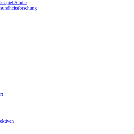
sspiel-Studie
esundheitsforschung
rt
ektiven