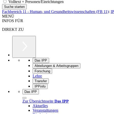
Volltext + Personen/Einrichtungen
Fachbereich 11 - Human- und Gesundheitswissenschaften (FB 11)
:
I
MENÜ
INFOS FÜR
DIREKT ZU
Das IPP
Abteilungen & Arbeitsgruppen
Forschung
Lehre
Transfer
IPPinfo
Das IPP
Zur Übersichtsseite
Das IPP
Aktuelles
Veranstaltungen