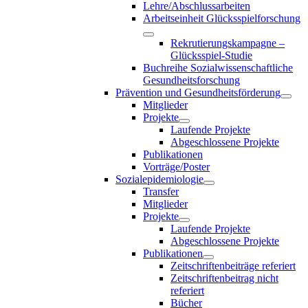
Lehre/Abschlussarbeiten
Arbeitseinheit Glücksspielforschung
Rekrutierungskampagne –
Glücksspiel-Studie
Buchreihe Sozialwissenschaftliche
Gesundheitsforschung
Prävention und Gesundheitsförderung
Mitglieder
Projekte
Laufende Projekte
Abgeschlossene Projekte
Publikationen
Vorträge/Poster
Sozialepidemiologie
Transfer
Mitglieder
Projekte
Laufende Projekte
Abgeschlossene Projekte
Publikationen
Zeitschriftenbeiträge referiert
Zeitschriftenbeitrag nicht
referiert
Bücher