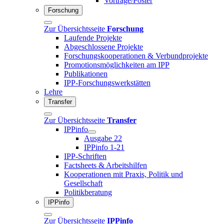
Vorträge/Poster
Forschung
Zur Übersichtsseite
Forschung
Laufende Projekte
Abgeschlossene Projekte
Forschungskooperationen & Verbundprojekte
Promotionsmöglichkeiten am IPP
Publikationen
IPP-Forschungswerkstätten
Lehre
Transfer
Zur Übersichtsseite
Transfer
IPPinfo
Ausgabe 22
IPPinfo 1-21
IPP-Schriften
Factsheets & Arbeitshilfen
Kooperationen mit Praxis, Politik und
Gesellschaft
Politikberatung
IPPinfo
Zur Übersichtsseite
IPPinfo