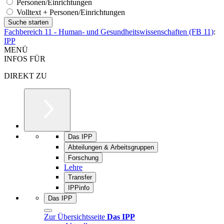
Personen/Einrichtungen
Volltext + Personen/Einrichtungen
Fachbereich 11 - Human- und Gesundheitswissenschaften (FB 11)
:
IPP
MENÜ
INFOS FÜR
DIREKT ZU
Das IPP
Abteilungen & Arbeitsgruppen
Forschung
Lehre
Transfer
IPPinfo
Das IPP
Zur Übersichtsseite
Das IPP