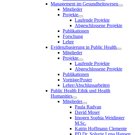
Management im Gesundheitswesen
Mitglieder
Projekte
Laufende Projekte
Abgeschlossene Projekte
Publikationen
Forschung
Lehre
Evidenzbasierung in Public Health
Mitglieder
Projekte
Laufende Projekte
Abgeschlossene Projekte
Publikationen
Vorträge/Poster
Lehre/Abschlussarbeiten
Public Health Ethik und Health
Humanities
Mitglieder
Paula Radvan
David Moser
Imogen Sophia Weidinger
M.Sc.
Katrin Hoffmann Clemente
PD Dr. Solveig Lena Hansen