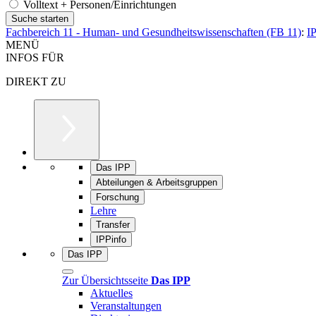
Volltext + Personen/Einrichtungen
Fachbereich 11 - Human- und Gesundheitswissenschaften (FB 11)
:
I
MENÜ
INFOS FÜR
DIREKT ZU
Das IPP
Abteilungen & Arbeitsgruppen
Forschung
Lehre
Transfer
IPPinfo
Das IPP
Zur Übersichtsseite
Das IPP
Aktuelles
Veranstaltungen