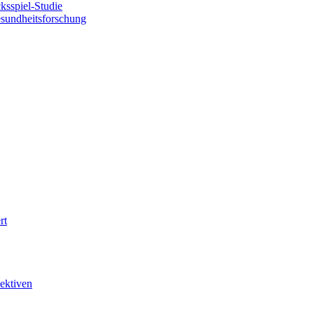
sspiel-Studie
esundheitsforschung
rt
ektiven