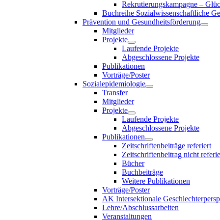
Rekrutierungskampagne – Glück
Buchreihe Sozialwissenschaftliche G
Prävention und Gesundheitsförderung
Mitglieder
Projekte
Laufende Projekte
Abgeschlossene Projekte
Publikationen
Vorträge/Poster
Sozialepidemiologie
Transfer
Mitglieder
Projekte
Laufende Projekte
Abgeschlossene Projekte
Publikationen
Zeitschriftenbeiträge referiert
Zeitschriftenbeitrag nicht referie
Bücher
Buchbeiträge
Weitere Publikationen
Vorträge/Poster
AK Intersektionale Geschlechterpersp
Lehre/Abschlussarbeiten
Veranstaltungen