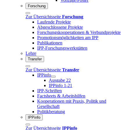
Vorträge/Poster
Forschung
Zur Übersichtsseite
Forschung
Laufende Projekte
Abgeschlossene Projekte
Forschungskooperationen & Verbundprojekte
Promotionsmöglichkeiten am IPP
Publikationen
IPP-Forschungswerkstätten
Lehre
Transfer
Zur Übersichtsseite
Transfer
IPPinfo
Ausgabe 22
IPPinfo 1-21
IPP-Schriften
Factsheets & Arbeitshilfen
Kooperationen mit Praxis, Politik und
Gesellschaft
Politikberatung
IPPinfo
Zur Übersichtsseite
IPPinfo