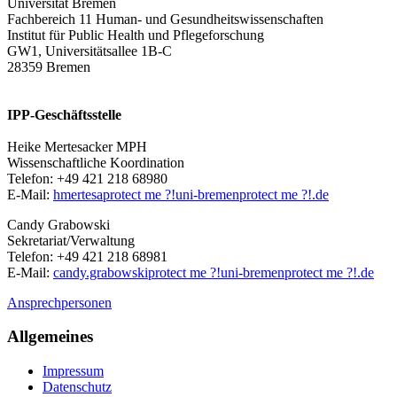
Universität Bremen
Fachbereich 11 Human- und Gesundheitswissenschaften
Institut für Public Health und Pflegeforschung
GW1, Universitätsallee 1B-C
28359 Bremen
IPP-Geschäftsstelle
Heike Mertesacker MPH
Wissenschaftliche Koordination
Telefon: +49 421 218 68980
E-Mail:
hmertesa
protect me ?!
uni-bremen
protect me ?!
.de
Candy Grabowski
Sekretariat/Verwaltung
Telefon: +49 421 218 68981
E-Mail:
candy.grabowski
protect me ?!
uni-bremen
protect me ?!
.de
Ansprechpersonen
Allgemeines
Impressum
Datenschutz