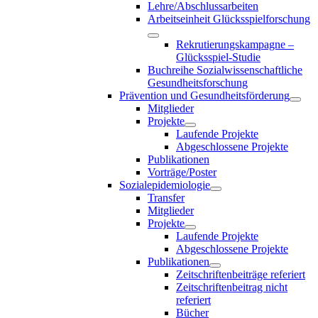
Lehre/Abschlussarbeiten
Arbeitseinheit Glücksspielforschung
Rekrutierungskampagne –
Glücksspiel-Studie
Buchreihe Sozialwissenschaftliche
Gesundheitsforschung
Prävention und Gesundheitsförderung
Mitglieder
Projekte
Laufende Projekte
Abgeschlossene Projekte
Publikationen
Vorträge/Poster
Sozialepidemiologie
Transfer
Mitglieder
Projekte
Laufende Projekte
Abgeschlossene Projekte
Publikationen
Zeitschriftenbeiträge referiert
Zeitschriftenbeitrag nicht
referiert
Bücher