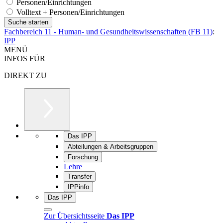
Personen/Einrichtungen
Volltext + Personen/Einrichtungen
Fachbereich 11 - Human- und Gesundheitswissenschaften (FB 11)
:
IPP
MENÜ
INFOS FÜR
DIREKT ZU
Das IPP
Abteilungen & Arbeitsgruppen
Forschung
Lehre
Transfer
IPPinfo
Das IPP
Zur Übersichtsseite
Das IPP