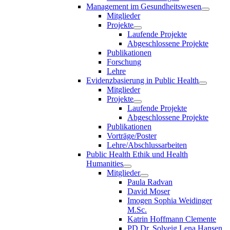
Management im Gesundheitswesen
Mitglieder
Projekte
Laufende Projekte
Abgeschlossene Projekte
Publikationen
Forschung
Lehre
Evidenzbasierung in Public Health
Mitglieder
Projekte
Laufende Projekte
Abgeschlossene Projekte
Publikationen
Vorträge/Poster
Lehre/Abschlussarbeiten
Public Health Ethik und Health
Humanities
Mitglieder
Paula Radvan
David Moser
Imogen Sophia Weidinger
M.Sc.
Katrin Hoffmann Clemente
PD Dr. Solveig Lena Hansen