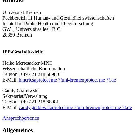
Kontakt
Universität Bremen
Fachbereich 11 Human- und Gesundheitswissenschaften
Institut für Public Health und Pflegeforschung
GW1, Universitätsallee 1B-C
28359 Bremen
IPP-Geschäftsstelle
Heike Mertesacker MPH
Wissenschaftliche Koordination
Telefon: +49 421 218 68980
E-Mail:
hmertesa
protect me ?!
uni-bremen
protect me ?!
.de
Candy Grabowski
Sekretariat/Verwaltung
Telefon: +49 421 218 68981
E-Mail:
candy.grabowski
protect me ?!
uni-bremen
protect me ?!
.de
Ansprechpersonen
Allgemeines