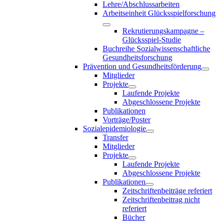
Lehre/Abschlussarbeiten
Arbeitseinheit Glücksspielforschung
Rekrutierungskampagne –
Glücksspiel-Studie
Buchreihe Sozialwissenschaftliche
Gesundheitsforschung
Prävention und Gesundheitsförderung
Mitglieder
Projekte
Laufende Projekte
Abgeschlossene Projekte
Publikationen
Vorträge/Poster
Sozialepidemiologie
Transfer
Mitglieder
Projekte
Laufende Projekte
Abgeschlossene Projekte
Publikationen
Zeitschriftenbeiträge referiert
Zeitschriftenbeitrag nicht
referiert
Bücher