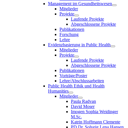
Management im Gesundheitswesen
Mitglieder
Projekte
Laufende Projekte
Abgeschlossene Projekte
Publikationen
Forschung
Lehre
Evidenzbasierung in Public Health
Mitglieder
Projekte
Laufende Projekte
Abgeschlossene Projekte
Publikationen
Vorträge/Poster
Lehre/Abschlussarbeiten
Public Health Ethik und Health
Humanities
Mitglieder
Paula Radvan
David Moser
Imogen Sophia Weidinger
M.Sc.
Katrin Hoffmann Clemente
PD Dr. Solveig Lena Hansen