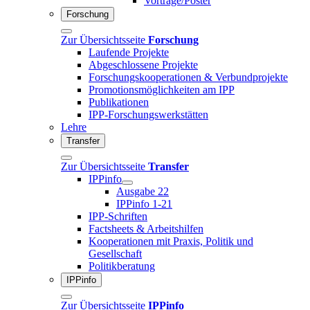
Vorträge/Poster
Forschung
Zur Übersichtsseite
Forschung
Laufende Projekte
Abgeschlossene Projekte
Forschungskooperationen & Verbundprojekte
Promotionsmöglichkeiten am IPP
Publikationen
IPP-Forschungswerkstätten
Lehre
Transfer
Zur Übersichtsseite
Transfer
IPPinfo
Ausgabe 22
IPPinfo 1-21
IPP-Schriften
Factsheets & Arbeitshilfen
Kooperationen mit Praxis, Politik und
Gesellschaft
Politikberatung
IPPinfo
Zur Übersichtsseite
IPPinfo