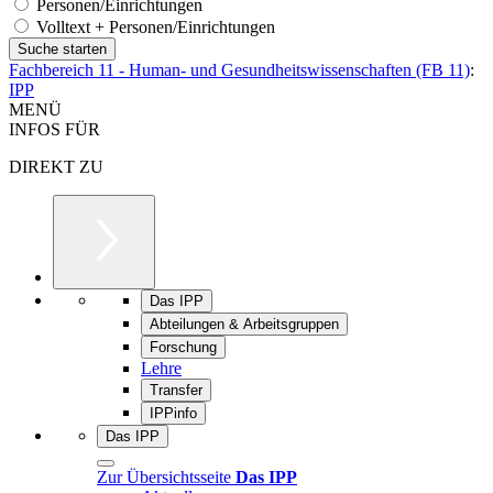
Personen/Einrichtungen
Volltext + Personen/Einrichtungen
Fachbereich 11 - Human- und Gesundheitswissenschaften (FB 11)
:
IPP
MENÜ
INFOS FÜR
DIREKT ZU
Das IPP
Abteilungen & Arbeitsgruppen
Forschung
Lehre
Transfer
IPPinfo
Das IPP
Zur Übersichtsseite
Das IPP