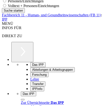
Personen/Einrichtungen
Volltext + Personen/Einrichtungen
Fachbereich 11 - Human- und Gesundheitswissenschaften (FB 11)
:
IPP
MENÜ
INFOS FÜR
DIREKT ZU
Das IPP
Abteilungen & Arbeitsgruppen
Forschung
Lehre
Transfer
IPPinfo
Das IPP
Zur Übersichtsseite
Das IPP