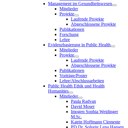
Management im Gesundheitswesen
Mitglieder
Projekte
Laufende Projekte
Abgeschlossene Projekte
Publikationen
Forschung
Lehre
Evidenzbasierung in Public Health
Mitglieder
Projekte
Laufende Projekte
Abgeschlossene Projekte
Publikationen
Vorträge/Poster
Lehre/Abschlussarbeiten
Public Health Ethik und Health
Humanities
Mitglieder
Paula Radvan
David Moser
Imogen Sophia Weidinger
M.Sc.
Katrin Hoffmann Clemente
PD Dr. Solveig Lena Hansen