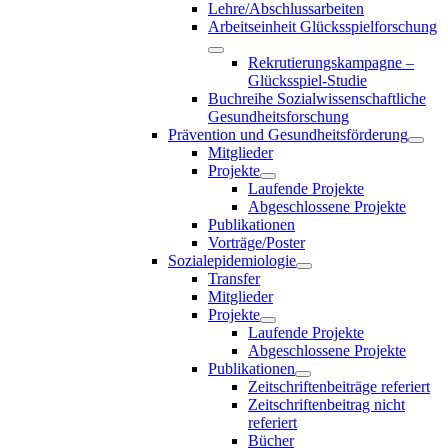
Lehre/Abschlussarbeiten
Arbeitseinheit Glücksspielforschung
Rekrutierungskampagne –
Glücksspiel-Studie
Buchreihe Sozialwissenschaftliche
Gesundheitsforschung
Prävention und Gesundheitsförderung
Mitglieder
Projekte
Laufende Projekte
Abgeschlossene Projekte
Publikationen
Vorträge/Poster
Sozialepidemiologie
Transfer
Mitglieder
Projekte
Laufende Projekte
Abgeschlossene Projekte
Publikationen
Zeitschriftenbeiträge referiert
Zeitschriftenbeitrag nicht
referiert
Bücher