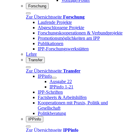
Vorträge/Poster
Forschung
Zur Übersichtsseite
Forschung
Laufende Projekte
Abgeschlossene Projekte
Forschungskooperationen & Verbundprojekte
Promotionsmöglichkeiten am IPP
Publikationen
IPP-Forschungswerkstätten
Lehre
Transfer
Zur Übersichtsseite
Transfer
IPPinfo
Ausgabe 22
IPPinfo 1-21
IPP-Schriften
Factsheets & Arbeitshilfen
Kooperationen mit Praxis, Politik und
Gesellschaft
Politikberatung
IPPinfo
Zur Übersichtsseite
IPPinfo