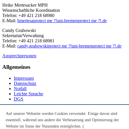
Heike Mertesacker MPH
Wissenschaftliche Koordination
Telefon: +49 421 218 68980
E-Mail:
hmertesa
protect me ?!
uni-bremen
protect me ?!
.de
Candy Grabowski
Sekretariat/Verwaltung
Telefon: +49 421 218 68981
E-Mail:
candy.grabowski
protect me ?!
uni-bremen
protect me ?!
.de
Ansprechpersonen
Allgemeines
Impressum
Datenschutz
Notfall
Leichte Sprache
DGS
Social Media
Auf unserer Webseite werden Cookies verwendet. Einige davon sind
essentiell, während uns andere die Verbesserung und Optimierung der
Youtube
Instagram
Website im Sinne der Nutzenden ermöglichen. (