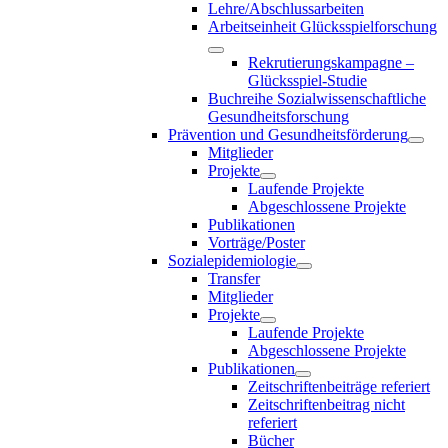
Lehre/Abschlussarbeiten
Arbeitseinheit Glücksspielforschung
Rekrutierungskampagne –
Glücksspiel-Studie
Buchreihe Sozialwissenschaftliche
Gesundheitsforschung
Prävention und Gesundheitsförderung
Mitglieder
Projekte
Laufende Projekte
Abgeschlossene Projekte
Publikationen
Vorträge/Poster
Sozialepidemiologie
Transfer
Mitglieder
Projekte
Laufende Projekte
Abgeschlossene Projekte
Publikationen
Zeitschriftenbeiträge referiert
Zeitschriftenbeitrag nicht
referiert
Bücher