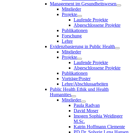
Management im Gesundheitswesen
Mitglieder
Projekte
Laufende Projekte
Abgeschlossene Projekte
Publikationen
Forschung
Lehre
Evidenzbasierung in Public Health
Mitglieder
Projekte
Laufende Projekte
Abgeschlossene Projekte
Publikationen
Vorträge/Poster
Lehre/Abschlussarbeiten
Public Health Ethik und Health
Humanities
Mitglieder
Paula Radvan
David Moser
Imogen Sophia Weidinger
M.Sc.
Katrin Hoffmann Clemente
PD Dr. Solveig Lena Hansen