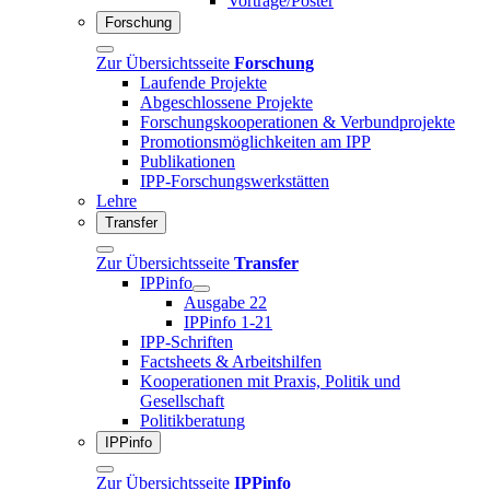
Vorträge/Poster
Forschung
Zur Übersichtsseite
Forschung
Laufende Projekte
Abgeschlossene Projekte
Forschungskooperationen & Verbundprojekte
Promotionsmöglichkeiten am IPP
Publikationen
IPP-Forschungswerkstätten
Lehre
Transfer
Zur Übersichtsseite
Transfer
IPPinfo
Ausgabe 22
IPPinfo 1-21
IPP-Schriften
Factsheets & Arbeitshilfen
Kooperationen mit Praxis, Politik und
Gesellschaft
Politikberatung
IPPinfo
Zur Übersichtsseite
IPPinfo