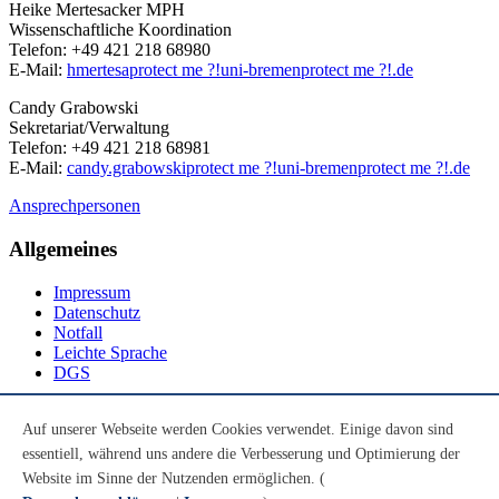
Heike Mertesacker MPH
Wissenschaftliche Koordination
Telefon: +49 421 218 68980
E-Mail:
hmertesa
protect me ?!
uni-bremen
protect me ?!
.de
Candy Grabowski
Sekretariat/Verwaltung
Telefon: +49 421 218 68981
E-Mail:
candy.grabowski
protect me ?!
uni-bremen
protect me ?!
.de
Ansprechpersonen
Allgemeines
Impressum
Datenschutz
Notfall
Leichte Sprache
DGS
Social Media
Auf unserer Webseite werden Cookies verwendet. Einige davon sind
essentiell, während uns andere die Verbesserung und Optimierung der
Youtube
Instagram
Website im Sinne der Nutzenden ermöglichen. (
LinkedIn