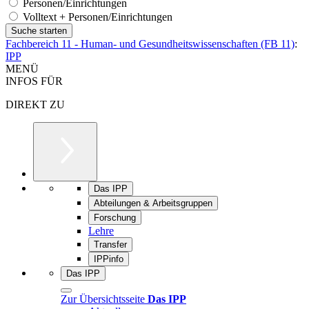
Personen/Einrichtungen
Volltext + Personen/Einrichtungen
Fachbereich 11 - Human- und Gesundheitswissenschaften (FB 11)
:
IPP
MENÜ
INFOS FÜR
DIREKT ZU
Das IPP
Abteilungen & Arbeitsgruppen
Forschung
Lehre
Transfer
IPPinfo
Das IPP
Zur Übersichtsseite
Das IPP