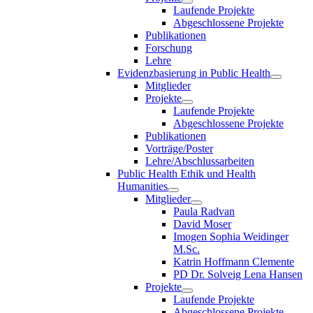
Laufende Projekte
Abgeschlossene Projekte
Publikationen
Forschung
Lehre
Evidenzbasierung in Public Health
Mitglieder
Projekte
Laufende Projekte
Abgeschlossene Projekte
Publikationen
Vorträge/Poster
Lehre/Abschlussarbeiten
Public Health Ethik und Health
Humanities
Mitglieder
Paula Radvan
David Moser
Imogen Sophia Weidinger
M.Sc.
Katrin Hoffmann Clemente
PD Dr. Solveig Lena Hansen
Projekte
Laufende Projekte
Abgeschlossene Projekte