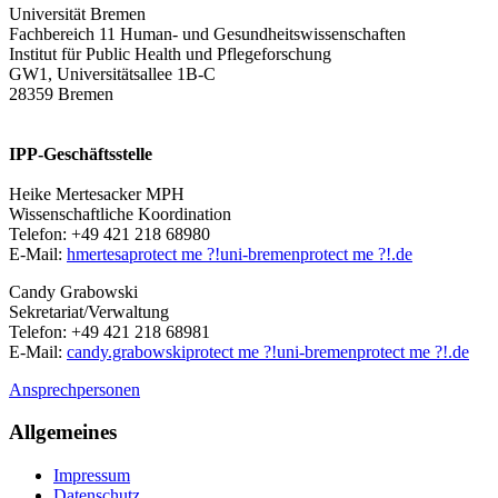
Universität Bremen
Fachbereich 11 Human- und Gesundheitswissenschaften
Institut für Public Health und Pflegeforschung
GW1, Universitätsallee 1B-C
28359 Bremen
IPP-Geschäftsstelle
Heike Mertesacker MPH
Wissenschaftliche Koordination
Telefon: +49 421 218 68980
E-Mail:
hmertesa
protect me ?!
uni-bremen
protect me ?!
.de
Candy Grabowski
Sekretariat/Verwaltung
Telefon: +49 421 218 68981
E-Mail:
candy.grabowski
protect me ?!
uni-bremen
protect me ?!
.de
Ansprechpersonen
Allgemeines
Impressum
Datenschutz