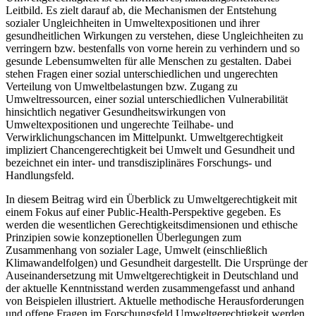
Leitbild. Es zielt darauf ab, die Mechanismen der Entstehung
sozialer Ungleichheiten in Umweltexpositionen und ihrer
gesundheitlichen Wirkungen zu verstehen, diese Ungleichheiten zu
verringern bzw. bestenfalls von vorne herein zu verhindern und so
gesunde Lebensumwelten für alle Menschen zu gestalten. Dabei
stehen Fragen einer sozial unterschiedlichen und ungerechten
Verteilung von Umweltbelastungen bzw. Zugang zu
Umweltressourcen, einer sozial unterschiedlichen Vulnerabilität
hinsichtlich negativer Gesundheitswirkungen von
Umweltexpositionen und ungerechte Teilhabe- und
Verwirklichungschancen im Mittelpunkt. Umweltgerechtigkeit
impliziert Chancengerechtigkeit bei Umwelt und Gesundheit und
bezeichnet ein inter- und transdisziplinäres Forschungs- und
Handlungsfeld.
In diesem Beitrag wird ein Überblick zu Umweltgerechtigkeit mit
einem Fokus auf einer Public-Health-Perspektive gegeben. Es
werden die wesentlichen Gerechtigkeitsdimensionen und ethische
Prinzipien sowie konzeptionellen Überlegungen zum
Zusammenhang von sozialer Lage, Umwelt (einschließlich
Klimawandelfolgen) und Gesundheit dargestellt. Die Ursprünge der
Auseinandersetzung mit Umweltgerechtigkeit in Deutschland und
der aktuelle Kenntnisstand werden zusammengefasst und anhand
von Beispielen illustriert. Aktuelle methodische Herausforderungen
und offene Fragen im Forschungsfeld Umweltgerechtigkeit werden