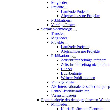
Mitglieder
Projekte
Laufende Projekte
Abgeschlossene Projekte
Publikationen
Vorträge/Poster
Sozialepidemiologie
Transfer
Mitglieder
Projekte
Laufende Projekte
Abgeschlossene Projekte
Publikationen
Zeitschriftenbeiträge referiert
Zeitschriftenbeitrag nicht referie
Bücher
Buchbeiträge
Weitere Publikationen
Vorträge/Poster
AK Intersektionale Geschlechterpersp
Lehre/Abschlussarbeiten
Veranstaltungen
Epidemiologie des demographischen Wande
Mitglieder
Katrin Hoffmann Clemente