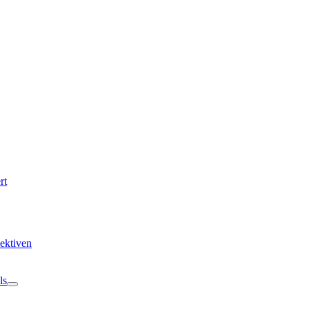
rt
ektiven
ls