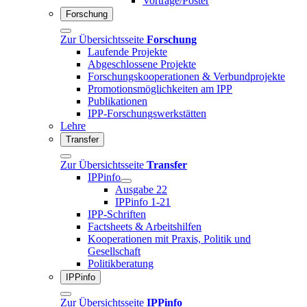
Vorträge/Poster
Forschung
Zur Übersichtsseite
Forschung
Laufende Projekte
Abgeschlossene Projekte
Forschungskooperationen & Verbundprojekte
Promotionsmöglichkeiten am IPP
Publikationen
IPP-Forschungswerkstätten
Lehre
Transfer
Zur Übersichtsseite
Transfer
IPPinfo
Ausgabe 22
IPPinfo 1-21
IPP-Schriften
Factsheets & Arbeitshilfen
Kooperationen mit Praxis, Politik und
Gesellschaft
Politikberatung
IPPinfo
Zur Übersichtsseite
IPPinfo