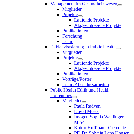
Management im Gesundheitswesen
Mitglieder
Projekte
Laufende Projekte
Abgeschlossene Projekte
Publikationen
Forschung
Lehre
Evidenzbasierung in Public Health
Mitglieder
Projekte
Laufende Projekte
Abgeschlossene Projekte
Publikationen
Vorträge/Poster
Lehre/Abschlussarbeiten
Public Health Ethik und Health
Humanities
Mitglieder
Paula Radvan
David Moser
Imogen Sophia Weidinger
M.Sc.
Katrin Hoffmann Clemente
PD Dr. Solveig Lena Hansen