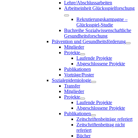
Lehre/Abschlussarbeiten
Arbeitseinheit Glücksspielforschung
Rekrutierungskampagne –
Glücksspiel-Studie
Buchreihe Sozialwissenschaftliche
Gesundheitsforschung
Prävention und Gesundheitsförderung
Mitglieder
Projekte
Laufende Projekte
Abgeschlossene Projekte
Publikationen
Vorträge/Poster
Sozialepidemiologie
Transfer
Mitglieder
Projekte
Laufende Projekte
Abgeschlossene Projekte
Publikationen
Zeitschriftenbeiträge referiert
Zeitschriftenbeitrag nicht
referiert
Bücher