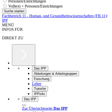
Personen/Einrichtungen
Volltext + Personen/Einrichtungen
Fachbereich 11 - Human- und Gesundheitswissenschaften (FB 11)
:
IPP
MENÜ
INFOS FÜR
DIREKT ZU
Das IPP
Abteilungen & Arbeitsgruppen
Forschung
Lehre
Transfer
IPPinfo
Das IPP
Zur Übersichtsseite
Das IPP