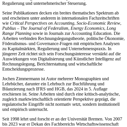
Regulierung und unternehmerischer Steuerung.
Seine Publikationen decken ein breites thematisches Spektrum ab
und erscheinen unter anderem in internationalen Fachzeitschriften
wie
Critical Perspectives on Accounting
,
Socio-Economic Review
,
Publius – The Journal of Federalism
,
Energy Economics
,
Long
Range Planning
sowie in Journals zur Accounting Education. Die
Arbeiten verbinden Rechnungslegungstheorie, politische Ökonomie,
Föderalismus- und Governance-Fragen mit empirischen Analysen
zu Kapitalmärkten, Regulierung und Unternehmenspraxis. In
jüngerer Zeit richtet sich sein Forschungsinteresse verstärkt auf die
Auswirkungen von Digitalisierung und Künstlicher Intelligenz auf
Rechnungslegung, Berichterstattung und wirtschaftliche
Entscheidungsprozesse.
Jochen Zimmermann ist Autor mehrerer Monographien und
Lehrbücher, darunter ein Lehrbuch zur Buchführung und
Bilanzierung nach IFRS und HGB, das 2024 in 5. Auflage
erschienen ist. Seine Arbeiten sind durch eine kritisch-analytische,
zugleich marktwirtschaftlich orientierte Perspektive geprägt, die
regulatorische Eingriffe nicht normativ setzt, sondern institutionell
und empirisch untersucht.
Seit 1998 lehrt und forscht er an der Universität Bremen. Von 2007
bis 2023 war er Dekan des Fachbereichs Wirtschaftswissenschaft