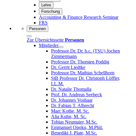
Lehre
Forschung
Accounting & Finance Research Seminar
FRS
Personen
Zur Übersichtsseite
Personen
Mitglieder
Professor Dr. Dr. h.c. (TSU) Jochen
Zimmermann
Professor Dr. Thorsten Poddig
Dr. Gerrit Liedtke
Professor Dr. Mathias Schellhorn
StB Professor Dr. Christoph Löffler,
LL.M.
Dr. Natalie Thomalla
Prof. Dr. Andreas Seebeck
Dr. Johannes Voshaar
Dr. Fabian T. Albrecht
Marc Kothe, M. Sc.
Alia Kuhn, M. Sc.
Tobias Neumaier, M.Sc.
Emmanuel Opoku, M.Phil.
Benedikt J. Plate, M.Sc.