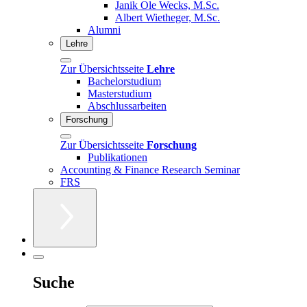
Janik Ole Wecks, M.Sc.
Albert Wietheger, M.Sc.
Alumni
Lehre
Zur Übersichtsseite
Lehre
Bachelorstudium
Masterstudium
Abschlussarbeiten
Forschung
Zur Übersichtsseite
Forschung
Publikationen
Accounting & Finance Research Seminar
FRS
Suche