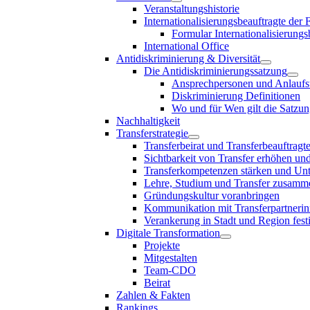
Veranstaltungshistorie
Internationalisierungsbeauftragte der
Formular Internationalisierungs
International Office
Antidiskriminierung & Diversität
Die Antidiskriminierungssatzung
Ansprechpersonen und Anlaufst
Diskriminierung Definitionen
Wo und für Wen gilt die Satzu
Nachhaltigkeit
Transferstrategie
Transferbeirat und Transferbeauftragt
Sichtbarkeit von Transfer erhöhen un
Transferkompetenzen stärken und Unte
Lehre, Studium und Transfer zusam
Gründungskultur voranbringen
Kommunikation mit Transferpartnerinn
Verankerung in Stadt und Region fest
Digitale Transformation
Projekte
Mitgestalten
Team-CDO
Beirat
Zahlen & Fakten
Rankings