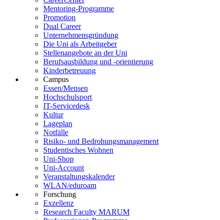
Mentoring-Programme
Promotion
Dual Career
Unternehmensgründung
Die Uni als Arbeitgeber
Stellenangebote an der Uni
Berufsausbildung und -orientierung
Kinderbetreuung
Campus
Essen/Mensen
Hochschulsport
IT-Servicedesk
Kultur
Lageplan
Notfälle
Risiko- und Bedrohungsmanagement
Studentisches Wohnen
Uni-Shop
Uni-Account
Veranstaltungskalender
WLAN/eduroam
Forschung
Exzellenz
Research Faculty MARUM