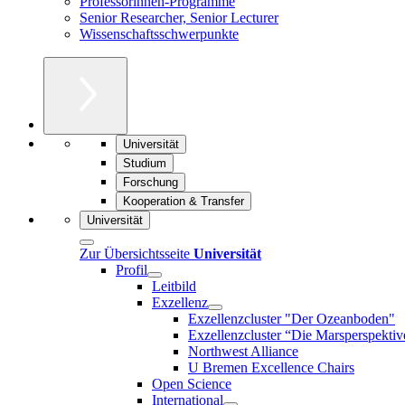
Professorinnen-Programme
Senior Researcher, Senior Lecturer
Wissenschaftsschwerpunkte
Universität
Studium
Forschung
Kooperation & Transfer
Universität
Zur Übersichtsseite
Universität
Profil
Leitbild
Exzellenz
Exzellenzcluster "Der Ozeanboden"
Exzellenzcluster “Die Marsperspektiv
Northwest Alliance
U Bremen Excellence Chairs
Open Science
International