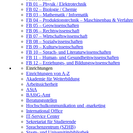
FB 01 – Physik / Elektrotechnik
FB 02 – Biologie / Chemie
FB 03 – Mathematik / Informatik
FB 04 – Produktionstechnik – Maschinenbau & Verfahre
FB 05 – Geowissenschaften
FB 06 – Rechtswissenschaft
FB 07 – Wirtschaftswissenschaft
FB 08 – Sozialwissenschaften
FB 09 – Kulturwissenschaften
FB 10 – Sprach- und Literaturwissenschaften
FB 11 – Human- und Gesundheitswissenschaften
FB 12 – Erziehungs- und Bildungswissenschaften
Einrichtungen
Einrichtungen von A-Z
Akademie für Weiterbildung
Arbeitssicherheit
AStA
BAföG-Amt
Beratungsstellen
Hochschulkommunikation und -marketing
International Office
IT-Service Center
Sekretariat für Studierende
Sprachenzentrum (SZHB)
Staats- und Universitätsbibliothek