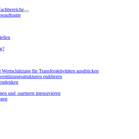
 Fachbereiche
beauftragte
ellen
ng?
e
d Wertschätzung für Transferaktivitäten ausdrücken
rstützungsstrukturen etablieren
mendenken
en und -partnern intensivieren
igen