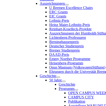
Auszeichnungen
U Bremen Excellence Chairs
ERC Grants
EIC Grants
Leibniz-Preis
Heinz Maier-Leibnitz-Preis
Reinhart-Koselleck-Projekte
Auszeichnungen der Humboldt-Stiftu
Lichtenberg-Professuren
Berninghausenpreis
Deutscher Studienpreis
Bremer Studienpreis
DAAD-Preis
Emmy Noether Programme
Heisenberg-Programm
Opus Magnum (VolkswagenStiftung)
Ehrungen durch die Universität Brem
Geschichte
50 Jahre
Geschichte
Programm
OPEN CAMPUS WEE
CAMPUS CITY
Publikation
Ausstellung WARUM?