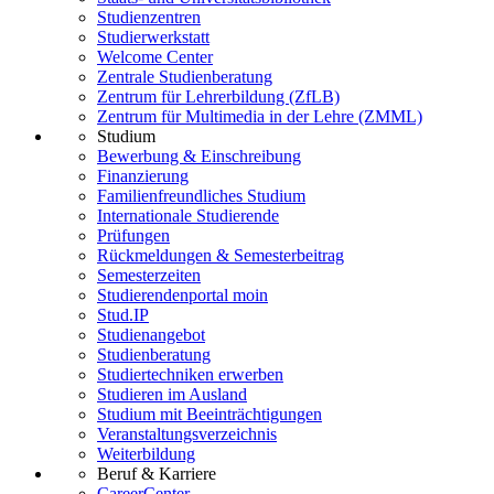
Studienzentren
Studierwerkstatt
Welcome Center
Zentrale Studienberatung
Zentrum für Lehrerbildung (ZfLB)
Zentrum für Multimedia in der Lehre (ZMML)
Studium
Bewerbung & Einschreibung
Finanzierung
Familienfreundliches Studium
Internationale Studierende
Prüfungen
Rückmeldungen & Semesterbeitrag
Semesterzeiten
Studierendenportal moin
Stud.IP
Studienangebot
Studienberatung
Studiertechniken erwerben
Studieren im Ausland
Studium mit Beeinträchtigungen
Veranstaltungsverzeichnis
Weiterbildung
Beruf & Karriere
CareerCenter