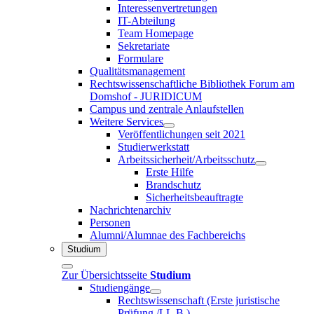
Interessenvertretungen
IT-Abteilung
Team Homepage
Sekretariate
Formulare
Qualitätsmanagement
Rechtswissenschaftliche Bibliothek Forum am
Domshof - JURIDICUM
Campus und zentrale Anlaufstellen
Weitere Services
Veröffentlichungen seit 2021
Studierwerkstatt
Arbeitssicherheit/Arbeitsschutz
Erste Hilfe
Brandschutz
Sicherheitsbeauftragte
Nachrichtenarchiv
Personen
Alumni/Alumnae des Fachbereichs
Studium
Zur Übersichtsseite
Studium
Studiengänge
Rechtswissenschaft (Erste juristische
Prüfung /LL.B.)