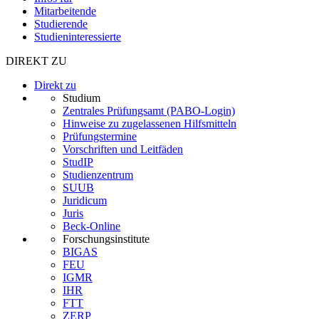
Mitarbeitende
Studierende
Studieninteressierte
DIREKT ZU
Direkt zu
Studium
Zentrales Prüfungsamt (PABO-Login)
Hinweise zu zugelassenen Hilfsmitteln
Prüfungstermine
Vorschriften und Leitfäden
StudIP
Studienzentrum
SUUB
Juridicum
Juris
Beck-Online
Forschungsinstitute
BIGAS
FEU
IGMR
IHR
FTT
ZERP