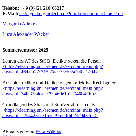
Telefon:
+49 (0)421 218-66217
E-Mail:
s.klingenberg
protect me ?!
uni-bremen
protect me ?!
.de
Margarita Alimova
Luca Alexander Wacker
Sommersemester 2025
Lehren des AT des StGB, Delikte gegen die Person
<https://elearning.uni-bremen.de/seminar_main.php?
auswahl=464afa27c715b0ac973cb35c348a1494>
Anschlussdelikte und Delikte gegen kollektive Rechtsgüter
<https://elearning.uni-bremen.de/seminar_main.php?
auswahl=74fc3784eaec79e469e1b1394684ffbb>
Grundlagen des Straf- und Strafverfahrensrechts
<https://elearning.uni-bremen.de/seminar_main.php?
auswahl=12ba428cce155d79fcddfb029e9437d1>
Aktualisiert von:
Petra Wilkins