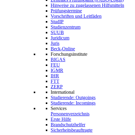
Hinweise zu zugelassenen Hilfsmitteln
Prüfungstermine
Vorschriften und Leitfäden
StudIP
Studienzentrum
SUUB
Juridicum
Juris
Beck-Online
Forschungsinstitute
BIGAS
FEU
IGMR
IHR
FTT
ZERP
International
Studierende: Outgoings
Studierende: Incomings
Services
Personenverzeichnis
Erste Hilfe
Brandschutzhelfer
Sicherheitsbeauftragte