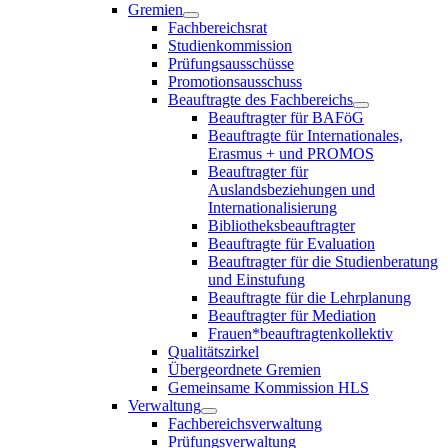
Gremien
Fachbereichsrat
Studienkommission
Prüfungsausschüsse
Promotionsausschuss
Beauftragte des Fachbereichs
Beauftragter für BAFöG
Beauftragte für Internationales,
Erasmus + und PROMOS
Beauftragter für
Auslandsbeziehungen und
Internationalisierung
Bibliotheksbeauftragter
Beauftragte für Evaluation
Beauftragter für die Studienberatung
und Einstufung
Beauftragte für die Lehrplanung
Beauftragter für Mediation
Frauen*beauftragtenkollektiv
Qualitätszirkel
Übergeordnete Gremien
Gemeinsame Kommission HLS
Verwaltung
Fachbereichsverwaltung
Prüfungsverwaltung