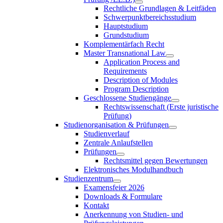
Rechtliche Grundlagen & Leitfäden
Schwerpunktbereichsstudium
Hauptstudium
Grundstudium
Komplementärfach Recht
Master Transnational Law
Application Process and
Requirements
Description of Modules
Program Description
Geschlossene Studiengänge
Rechtswissenschaft (Erste juristische
Prüfung)
Studienorganisation & Prüfungen
Studienverlauf
Zentrale Anlaufstellen
Prüfungen
Rechtsmittel gegen Bewertungen
Elektronisches Modulhandbuch
Studienzentrum
Examensfeier 2026
Downloads & Formulare
Kontakt
Anerkennung von Studien- und