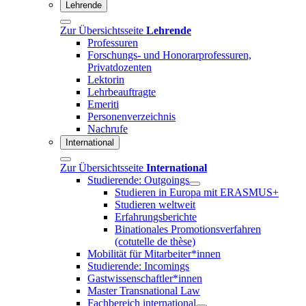
Lehrende
Zur Übersichtsseite
Lehrende
Professuren
Forschungs- und Honorarprofessuren,
Privatdozenten
Lektorin
Lehrbeauftragte
Emeriti
Personenverzeichnis
Nachrufe
International
Zur Übersichtsseite
International
Studierende: Outgoings
Studieren in Europa mit ERASMUS+
Studieren weltweit
Erfahrungsberichte
Binationales Promotionsverfahren
(cotutelle de thèse)
Mobilität für Mitarbeiter*innen
Studierende: Incomings
Gastwissenschaftler*innen
Master Transnational Law
Fachbereich international