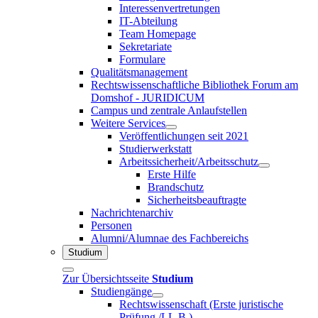
Interessenvertretungen
IT-Abteilung
Team Homepage
Sekretariate
Formulare
Qualitätsmanagement
Rechtswissenschaftliche Bibliothek Forum am
Domshof - JURIDICUM
Campus und zentrale Anlaufstellen
Weitere Services
Veröffentlichungen seit 2021
Studierwerkstatt
Arbeitssicherheit/Arbeitsschutz
Erste Hilfe
Brandschutz
Sicherheitsbeauftragte
Nachrichtenarchiv
Personen
Alumni/Alumnae des Fachbereichs
Studium
Zur Übersichtsseite
Studium
Studiengänge
Rechtswissenschaft (Erste juristische
Prüfung /LL.B.)