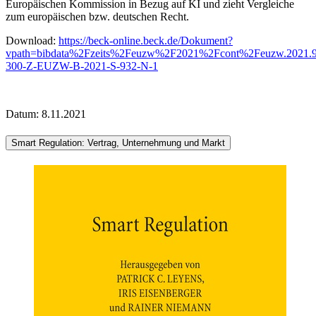
Europäischen Kommission in Bezug auf KI und zieht Vergleiche
zum europäischen bzw. deutschen Recht.
Download:
https://beck-online.beck.de/Dokument?
vpath=bibdata%2Fzeits%2Feuzw%2F2021%2Fcont%2Feuzw.2021.9
300-Z-EUZW-B-2021-S-932-N-1
Datum: 8.11.2021
Smart Regulation: Vertrag, Unternehmung und Markt