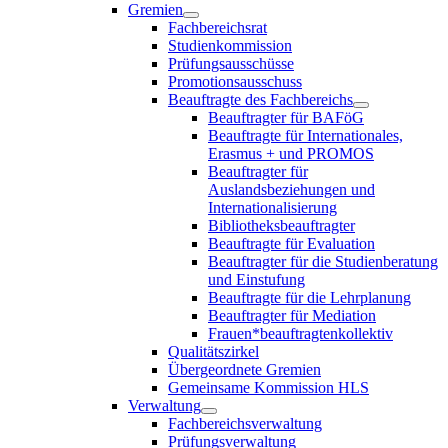
Gremien
Fachbereichsrat
Studienkommission
Prüfungsausschüsse
Promotionsausschuss
Beauftragte des Fachbereichs
Beauftragter für BAFöG
Beauftragte für Internationales,
Erasmus + und PROMOS
Beauftragter für
Auslandsbeziehungen und
Internationalisierung
Bibliotheksbeauftragter
Beauftragte für Evaluation
Beauftragter für die Studienberatung
und Einstufung
Beauftragte für die Lehrplanung
Beauftragter für Mediation
Frauen*beauftragtenkollektiv
Qualitätszirkel
Übergeordnete Gremien
Gemeinsame Kommission HLS
Verwaltung
Fachbereichsverwaltung
Prüfungsverwaltung