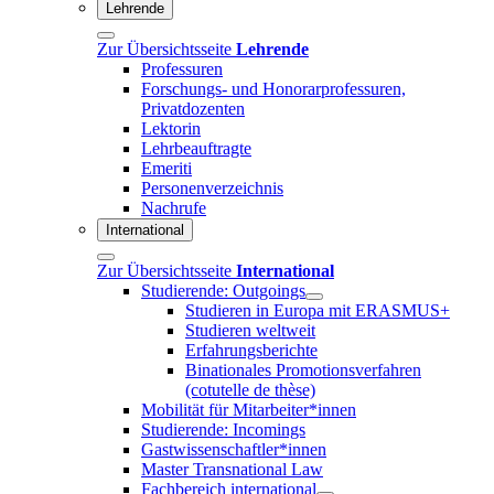
Lehrende
Zur Übersichtsseite
Lehrende
Professuren
Forschungs- und Honorarprofessuren,
Privatdozenten
Lektorin
Lehrbeauftragte
Emeriti
Personenverzeichnis
Nachrufe
International
Zur Übersichtsseite
International
Studierende: Outgoings
Studieren in Europa mit ERASMUS+
Studieren weltweit
Erfahrungsberichte
Binationales Promotionsverfahren
(cotutelle de thèse)
Mobilität für Mitarbeiter*innen
Studierende: Incomings
Gastwissenschaftler*innen
Master Transnational Law
Fachbereich international