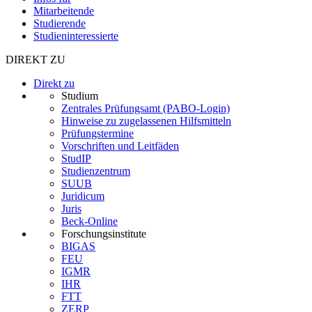
Mitarbeitende
Studierende
Studieninteressierte
DIREKT ZU
Direkt zu
Studium
Zentrales Prüfungsamt (PABO-Login)
Hinweise zu zugelassenen Hilfsmitteln
Prüfungstermine
Vorschriften und Leitfäden
StudIP
Studienzentrum
SUUB
Juridicum
Juris
Beck-Online
Forschungsinstitute
BIGAS
FEU
IGMR
IHR
FTT
ZERP