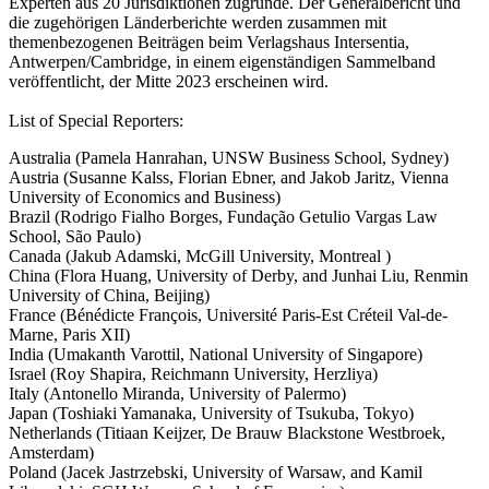
Experten aus 20 Jurisdiktionen zugrunde. Der Generalbericht und
die zugehörigen Länderberichte werden zusammen mit
themenbezogenen Beiträgen beim Verlagshaus Intersentia,
Antwerpen/Cambridge, in einem eigenständigen Sammelband
veröffentlicht, der Mitte 2023 erscheinen wird.
List of Special Reporters:
Australia (Pamela Hanrahan, UNSW Business School, Sydney)
Austria (Susanne Kalss, Florian Ebner, and Jakob Jaritz, Vienna
University of Economics and Business)
Brazil (Rodrigo Fialho Borges, Fundação Getulio Vargas Law
School, São Paulo)
Canada (Jakub Adamski, McGill University, Montreal )
China (Flora Huang, University of Derby, and Junhai Liu, Renmin
University of China, Beijing)
France (Bénédicte François, Université Paris-Est Créteil Val-de-
Marne, Paris XII)
India (Umakanth Varottil, National University of Singapore)
Israel (Roy Shapira, Reichmann University, Herzliya)
Italy (Antonello Miranda, University of Palermo)
Japan (Toshiaki Yamanaka, University of Tsukuba, Tokyo)
Netherlands (Titiaan Keijzer, De Brauw Blackstone Westbroek,
Amsterdam)
Poland (Jacek Jastrzebski, University of Warsaw, and Kamil