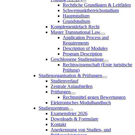
Rechtliche Grundlagen & Leitfäden
Schwerpunktbereichsstudium
Hauptstudium
Grundstudium
Komplementärfach Recht
Master Transnational Law
Application Process and
Requirements
Description of Modules
Program Description
Geschlossene Studiengänge
Rechtswissenschaft (Erste juristische
Prüfung)
Studienorganisation & Prüfungen
Studienverlauf
Zentrale Anlaufstellen
Prüfungen
Rechtsmittel gegen Bewertungen
Elektronisches Modulhandbuch
Studienzentrum
Examensfeier 2026
Downloads & Formulare
Kontakt
Anerkennung von Studien- und