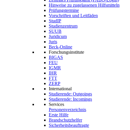
Hinweise zu zugelassenen Hilfsmitteln
Prüfungstermine
Vorschriften und Leitfäden
StudIP
Studienzentrum
SUUB
Juridicum
Juris
Beck-Online
Forschungsinstitute
BIGAS
FEU
IGMR
IHR
FTT
ZERP
International
Studierende: Outgoings
Studierende: Incomings
Services
Personenverzeichnis
Erste Hilfe
Brandschutzhelfer
Sicherheitsbeauftragte