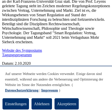
an der Karl-Franzens-Universität Graz statt. Die von Prof. Leyens
geleitete Tagung steht im Zeichen moderner Regelungskonzeptionen
zwischen Vertrag, Unternehmung und Markt. Ziel ist es, die
Wirkungsebenen von Smart Regulation auf Stand der
interdisziplinären Forschung zu beleuchten und fortzuentwickeln.
Beteiligt sind die Disziplinen Rechtswissenschaft,
Wirtschaftswissenschaft, Philosophie und Theologie sowie
Psychologie. Der Tagungsband "Smart Regulation: Vertrag,
Unternehmung und Markt“ soll 2021 beim Verlagshaus Mohr
Siebeck erscheinen.
Website des Symposiums
Tagungsprogramm
Datum: 2.10.2020
Professur für Bürgerliches Recht, Handels- und Gesellschaftsrecht
Auf unserer Webseite werden Cookies verwendet. Einige davon sind
essentiell, während uns andere die Verbesserung und Optimierung der
Zum Wintersemester 2020/21 hat Prof. Dr. Patrick C. Leyens,
Website im Sinne der Nutzenden ermöglichen. (
LL.M. (London), den Ruf der Universität Bremen auf die Professur
Datenschutzerklärung
|
Impressum
)
für Bürgerliches Recht, Handels- und Gesellschaftsrecht
angenommen. Seine Forschungsschwerpunkte liegen auf dem
Vertrags-, Unternehmens- und Kapitalmarktrecht, insbesondere
Einstellungen
Ablehnen
Akzeptieren
Corporate Governance und Corporate Finance, der
Rechtsvergleichung sowie der ökonomischen Analyse des Rechts.