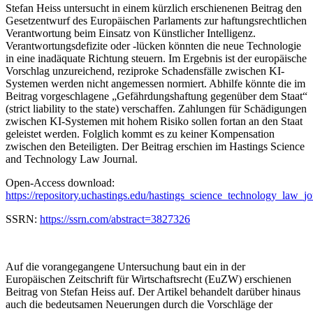
Stefan Heiss untersucht in einem kürzlich erschienenen Beitrag den
Gesetzentwurf des Europäischen Parlaments zur haftungsrechtlichen
Verantwortung beim Einsatz von Künstlicher Intelligenz.
Verantwortungsdefizite oder -lücken könnten die neue Technologie
in eine inadäquate Richtung steuern. Im Ergebnis ist der europäische
Vorschlag unzureichend, reziproke Schadensfälle zwischen KI-
Systemen werden nicht angemessen normiert. Abhilfe könnte die im
Beitrag vorgeschlagene „Gefährdungshaftung gegenüber dem Staat“
(strict liability to the state) verschaffen. Zahlungen für Schädigungen
zwischen KI-Systemen mit hohem Risiko sollen fortan an den Staat
geleistet werden. Folglich kommt es zu keiner Kompensation
zwischen den Beteiligten. Der Beitrag erschien im Hastings Science
and Technology Law Journal.
Open-Access download:
https://repository.uchastings.edu/hastings_science_technology_law_jo
SSRN:
https://ssrn.com/abstract=3827326
Auf die vorangegangene Untersuchung baut ein in der
Europäischen Zeitschrift für Wirtschaftsrecht (EuZW) erschienen
Beitrag von Stefan Heiss auf. Der Artikel behandelt darüber hinaus
auch die bedeutsamen Neuerungen durch die Vorschläge der