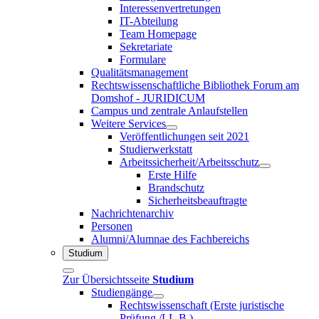
Interessenvertretungen
IT-Abteilung
Team Homepage
Sekretariate
Formulare
Qualitätsmanagement
Rechtswissenschaftliche Bibliothek Forum am
Domshof - JURIDICUM
Campus und zentrale Anlaufstellen
Weitere Services
Veröffentlichungen seit 2021
Studierwerkstatt
Arbeitssicherheit/Arbeitsschutz
Erste Hilfe
Brandschutz
Sicherheitsbeauftragte
Nachrichtenarchiv
Personen
Alumni/Alumnae des Fachbereichs
Studium
Zur Übersichtsseite
Studium
Studiengänge
Rechtswissenschaft (Erste juristische
Prüfung /LL.B.)