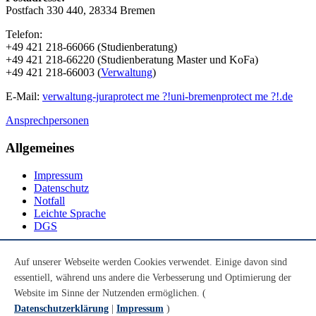
Postfach 330 440, 28334 Bremen
Telefon:
+49 421 218-66066 (Studienberatung)
+49 421 218-66220 (Studienberatung Master und KoFa)
+49 421 218-66003 (
Verwaltung
)
E-Mail:
verwaltung-jura
protect me ?!
uni-bremen
protect me ?!
.de
Ansprechpersonen
Allgemeines
Impressum
Datenschutz
Notfall
Leichte Sprache
DGS
Social Media
Auf unserer Webseite werden Cookies verwendet. Einige davon sind
essentiell, während uns andere die Verbesserung und Optimierung der
Youtube
Instagram
Website im Sinne der Nutzenden ermöglichen. (
LinkedIn
Datenschutzerklärung
|
Impressum
)