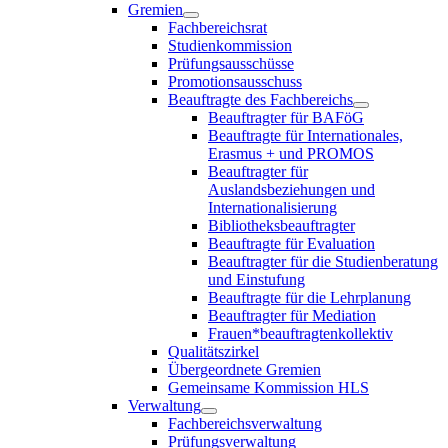
Gremien
Fachbereichsrat
Studienkommission
Prüfungsausschüsse
Promotionsausschuss
Beauftragte des Fachbereichs
Beauftragter für BAFöG
Beauftragte für Internationales,
Erasmus + und PROMOS
Beauftragter für
Auslandsbeziehungen und
Internationalisierung
Bibliotheksbeauftragter
Beauftragte für Evaluation
Beauftragter für die Studienberatung
und Einstufung
Beauftragte für die Lehrplanung
Beauftragter für Mediation
Frauen*beauftragtenkollektiv
Qualitätszirkel
Übergeordnete Gremien
Gemeinsame Kommission HLS
Verwaltung
Fachbereichsverwaltung
Prüfungsverwaltung