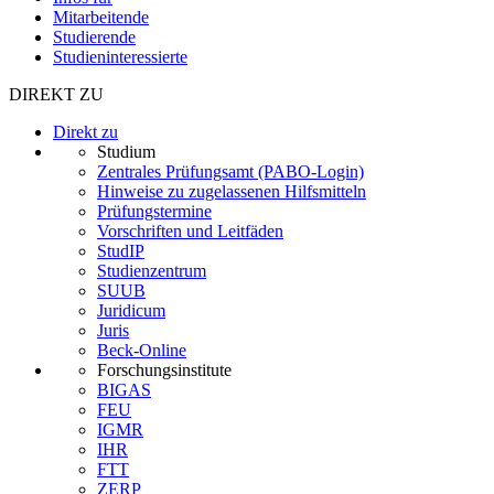
Mitarbeitende
Studierende
Studieninteressierte
DIREKT ZU
Direkt zu
Studium
Zentrales Prüfungsamt (PABO-Login)
Hinweise zu zugelassenen Hilfsmitteln
Prüfungstermine
Vorschriften und Leitfäden
StudIP
Studienzentrum
SUUB
Juridicum
Juris
Beck-Online
Forschungsinstitute
BIGAS
FEU
IGMR
IHR
FTT
ZERP