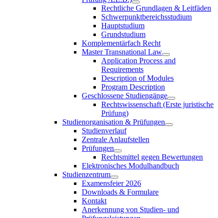
Rechtliche Grundlagen & Leitfäden
Schwerpunktbereichsstudium
Hauptstudium
Grundstudium
Komplementärfach Recht
Master Transnational Law
Application Process and
Requirements
Description of Modules
Program Description
Geschlossene Studiengänge
Rechtswissenschaft (Erste juristische
Prüfung)
Studienorganisation & Prüfungen
Studienverlauf
Zentrale Anlaufstellen
Prüfungen
Rechtsmittel gegen Bewertungen
Elektronisches Modulhandbuch
Studienzentrum
Examensfeier 2026
Downloads & Formulare
Kontakt
Anerkennung von Studien- und