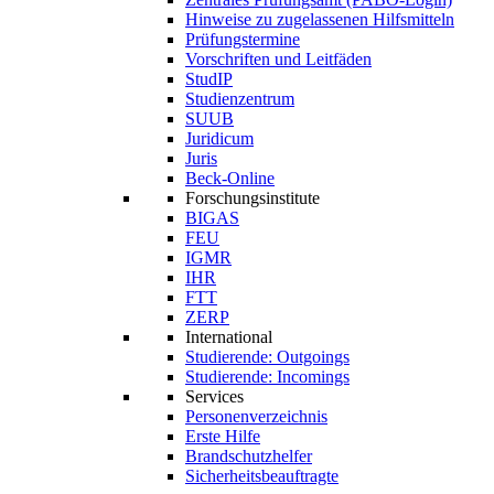
Hinweise zu zugelassenen Hilfsmitteln
Prüfungstermine
Vorschriften und Leitfäden
StudIP
Studienzentrum
SUUB
Juridicum
Juris
Beck-Online
Forschungsinstitute
BIGAS
FEU
IGMR
IHR
FTT
ZERP
International
Studierende: Outgoings
Studierende: Incomings
Services
Personenverzeichnis
Erste Hilfe
Brandschutzhelfer
Sicherheitsbeauftragte