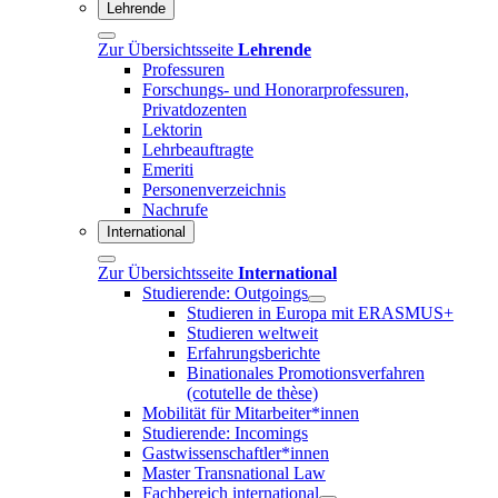
Lehrende
Zur Übersichtsseite
Lehrende
Professuren
Forschungs- und Honorarprofessuren,
Privatdozenten
Lektorin
Lehrbeauftragte
Emeriti
Personenverzeichnis
Nachrufe
International
Zur Übersichtsseite
International
Studierende: Outgoings
Studieren in Europa mit ERASMUS+
Studieren weltweit
Erfahrungsberichte
Binationales Promotionsverfahren
(cotutelle de thèse)
Mobilität für Mitarbeiter*innen
Studierende: Incomings
Gastwissenschaftler*innen
Master Transnational Law
Fachbereich international