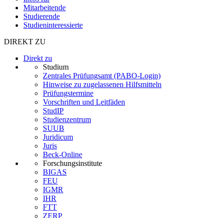
Mitarbeitende
Studierende
Studieninteressierte
DIREKT ZU
Direkt zu
Studium
Zentrales Prüfungsamt (PABO-Login)
Hinweise zu zugelassenen Hilfsmitteln
Prüfungstermine
Vorschriften und Leitfäden
StudIP
Studienzentrum
SUUB
Juridicum
Juris
Beck-Online
Forschungsinstitute
BIGAS
FEU
IGMR
IHR
FTT
ZERP