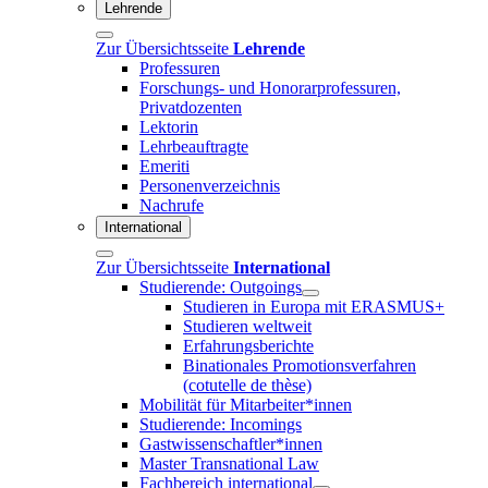
Lehrende
Zur Übersichtsseite
Lehrende
Professuren
Forschungs- und Honorarprofessuren,
Privatdozenten
Lektorin
Lehrbeauftragte
Emeriti
Personenverzeichnis
Nachrufe
International
Zur Übersichtsseite
International
Studierende: Outgoings
Studieren in Europa mit ERASMUS+
Studieren weltweit
Erfahrungsberichte
Binationales Promotionsverfahren
(cotutelle de thèse)
Mobilität für Mitarbeiter*innen
Studierende: Incomings
Gastwissenschaftler*innen
Master Transnational Law
Fachbereich international