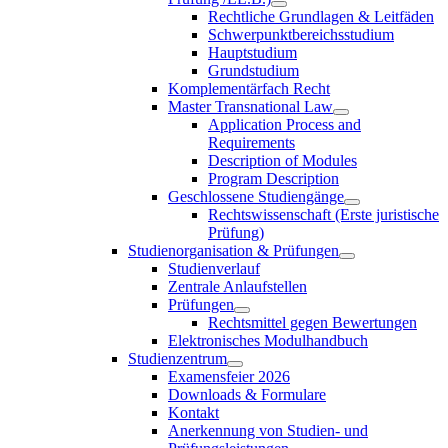
Rechtliche Grundlagen & Leitfäden
Schwerpunktbereichsstudium
Hauptstudium
Grundstudium
Komplementärfach Recht
Master Transnational Law
Application Process and
Requirements
Description of Modules
Program Description
Geschlossene Studiengänge
Rechtswissenschaft (Erste juristische
Prüfung)
Studienorganisation & Prüfungen
Studienverlauf
Zentrale Anlaufstellen
Prüfungen
Rechtsmittel gegen Bewertungen
Elektronisches Modulhandbuch
Studienzentrum
Examensfeier 2026
Downloads & Formulare
Kontakt
Anerkennung von Studien- und