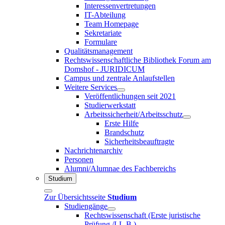
Interessenvertretungen
IT-Abteilung
Team Homepage
Sekretariate
Formulare
Qualitätsmanagement
Rechtswissenschaftliche Bibliothek Forum am
Domshof - JURIDICUM
Campus und zentrale Anlaufstellen
Weitere Services
Veröffentlichungen seit 2021
Studierwerkstatt
Arbeitssicherheit/Arbeitsschutz
Erste Hilfe
Brandschutz
Sicherheitsbeauftragte
Nachrichtenarchiv
Personen
Alumni/Alumnae des Fachbereichs
Studium
Zur Übersichtsseite
Studium
Studiengänge
Rechtswissenschaft (Erste juristische
Prüfung /LL.B.)