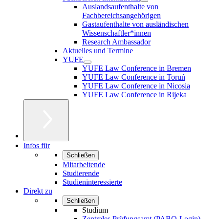
Auslandsaufenthalte von
Fachbereichsangehörigen
Gastaufenthalte von ausländischen
Wissenschaftler*innen
Research Ambassador
Aktuelles und Termine
YUFE
YUFE Law Conference in Bremen
YUFE Law Conference in Toruń
YUFE Law Conference in Nicosia
YUFE Law Conference in Rijeka
Infos für
Schließen
Mitarbeitende
Studierende
Studieninteressierte
Direkt zu
Schließen
Studium
Zentrales Prüfungsamt (PABO-Login)