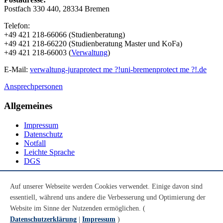
Postfach 330 440, 28334 Bremen
Telefon:
+49 421 218-66066 (Studienberatung)
+49 421 218-66220 (Studienberatung Master und KoFa)
+49 421 218-66003 (
Verwaltung
)
E-Mail:
verwaltung-jura
protect me ?!
uni-bremen
protect me ?!
.de
Ansprechpersonen
Allgemeines
Impressum
Datenschutz
Notfall
Leichte Sprache
DGS
Social Media
Auf unserer Webseite werden Cookies verwendet. Einige davon sind
essentiell, während uns andere die Verbesserung und Optimierung der
Youtube
Instagram
Website im Sinne der Nutzenden ermöglichen. (
LinkedIn
Datenschutzerklärung
|
Impressum
)