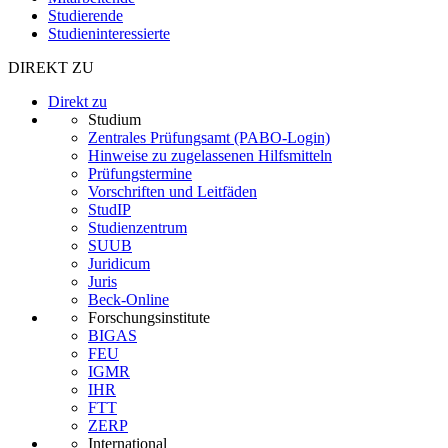
Studierende
Studieninteressierte
DIREKT ZU
Direkt zu
Studium
Zentrales Prüfungsamt (PABO-Login)
Hinweise zu zugelassenen Hilfsmitteln
Prüfungstermine
Vorschriften und Leitfäden
StudIP
Studienzentrum
SUUB
Juridicum
Juris
Beck-Online
Forschungsinstitute
BIGAS
FEU
IGMR
IHR
FTT
ZERP
International