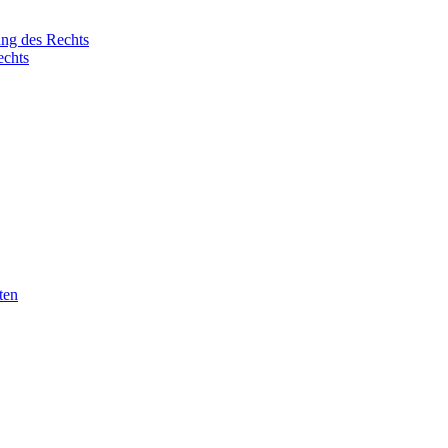
ung des Rechts
echts
ten