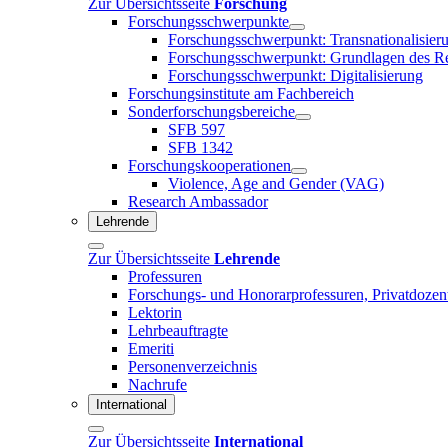
Zur Übersichtsseite
Forschung
Forschungsschwerpunkte
Forschungsschwerpunkt: Transnationalisier
Forschungsschwerpunkt: Grundlagen des R
Forschungsschwerpunkt: Digitalisierung
Forschungsinstitute am Fachbereich
Sonderforschungsbereiche
SFB 597
SFB 1342
Forschungskooperationen
Violence, Age and Gender (VAG)
Research Ambassador
Lehrende
Zur Übersichtsseite
Lehrende
Professuren
Forschungs- und Honorarprofessuren, Privatdozen
Lektorin
Lehrbeauftragte
Emeriti
Personenverzeichnis
Nachrufe
International
Zur Übersichtsseite
International