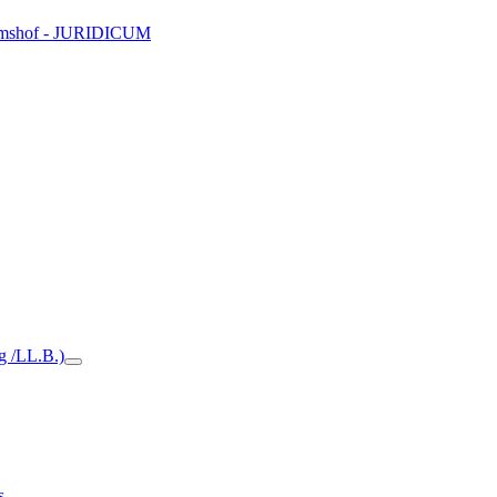
Domshof - JURIDICUM
ng /LL.B.)
s