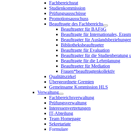
Fachbereichsrat
Studienkommission
Prüfungsausschüsse
Promotionsausschuss
Beauftragte des Fachbereichs
Beauftragter für BAFöG
Beauftragte für Internationales, E
Beauftragter für Auslandsbeziehungen
Bibliotheksbeauftragter
Beauftragte für Evaluation
Beauftragter für die Studienberatung
Beauftragte für die Lehrplanung
Beauftragter für Mediation
Frauen*beauftragtenkollektiv
Qualitätszirkel
Übergeordnete Gremien
Gemeinsame Kommission HLS
Verwaltung
Fachbereichsverwaltung
Prüfungsverwaltung
Interessenvertretungen
IT-Abteilung
Team Homepage
Sekretariate
Formulare