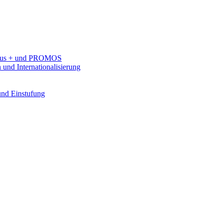
rasmus + und PROMOS
 und Internationalisierung
 und Einstufung