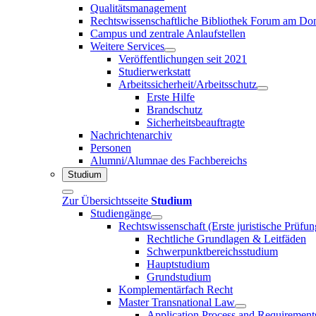
Qualitätsmanagement
Rechtswissenschaftliche Bibliothek Forum am 
Campus und zentrale Anlaufstellen
Weitere Services
Veröffentlichungen seit 2021
Studierwerkstatt
Arbeitssicherheit/Arbeitsschutz
Erste Hilfe
Brandschutz
Sicherheitsbeauftragte
Nachrichtenarchiv
Personen
Alumni/Alumnae des Fachbereichs
Studium
Zur Übersichtsseite
Studium
Studiengänge
Rechtswissenschaft (Erste juristische Prüfu
Rechtliche Grundlagen & Leitfäden
Schwerpunktbereichsstudium
Hauptstudium
Grundstudium
Komplementärfach Recht
Master Transnational Law
Application Process and Requirement