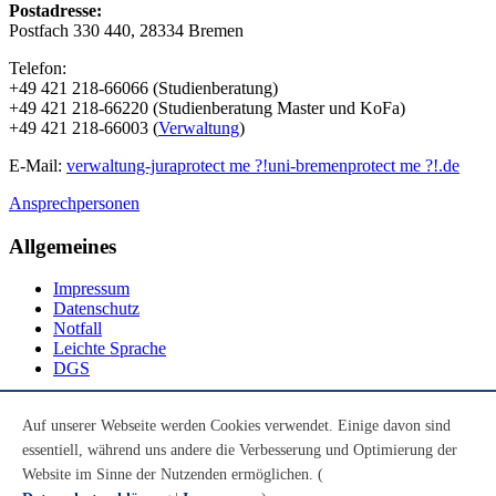
Postadresse:
Postfach 330 440, 28334 Bremen
Telefon:
+49 421 218-66066 (Studienberatung)
+49 421 218-66220 (Studienberatung Master und KoFa)
+49 421 218-66003 (
Verwaltung
)
E-Mail:
verwaltung-jura
protect me ?!
uni-bremen
protect me ?!
.de
Ansprechpersonen
Allgemeines
Impressum
Datenschutz
Notfall
Leichte Sprache
DGS
Social Media
Auf unserer Webseite werden Cookies verwendet. Einige davon sind
essentiell, während uns andere die Verbesserung und Optimierung der
Youtube
Instagram
Website im Sinne der Nutzenden ermöglichen. (
LinkedIn