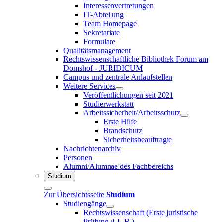
Interessenvertretungen
IT-Abteilung
Team Homepage
Sekretariate
Formulare
Qualitätsmanagement
Rechtswissenschaftliche Bibliothek Forum am
Domshof - JURIDICUM
Campus und zentrale Anlaufstellen
Weitere Services
Veröffentlichungen seit 2021
Studierwerkstatt
Arbeitssicherheit/Arbeitsschutz
Erste Hilfe
Brandschutz
Sicherheitsbeauftragte
Nachrichtenarchiv
Personen
Alumni/Alumnae des Fachbereichs
Studium
Zur Übersichtsseite
Studium
Studiengänge
Rechtswissenschaft (Erste juristische
Prüfung /LL.B.)