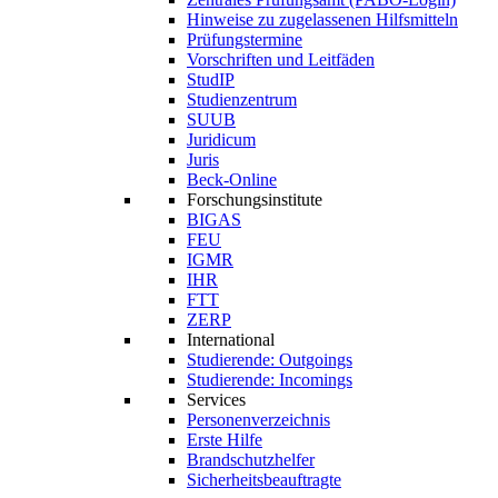
Hinweise zu zugelassenen Hilfsmitteln
Prüfungstermine
Vorschriften und Leitfäden
StudIP
Studienzentrum
SUUB
Juridicum
Juris
Beck-Online
Forschungsinstitute
BIGAS
FEU
IGMR
IHR
FTT
ZERP
International
Studierende: Outgoings
Studierende: Incomings
Services
Personenverzeichnis
Erste Hilfe
Brandschutzhelfer
Sicherheitsbeauftragte