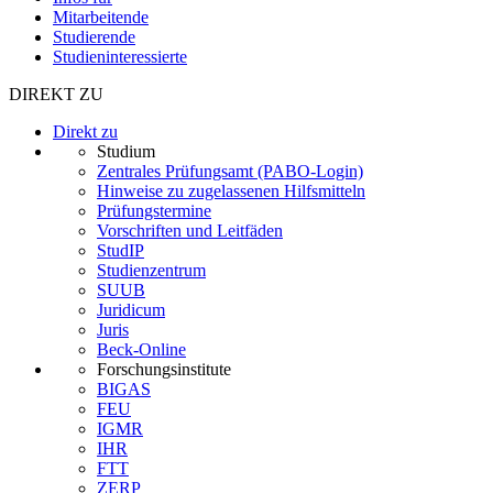
Mitarbeitende
Studierende
Studieninteressierte
DIREKT ZU
Direkt zu
Studium
Zentrales Prüfungsamt (PABO-Login)
Hinweise zu zugelassenen Hilfsmitteln
Prüfungstermine
Vorschriften und Leitfäden
StudIP
Studienzentrum
SUUB
Juridicum
Juris
Beck-Online
Forschungsinstitute
BIGAS
FEU
IGMR
IHR
FTT
ZERP