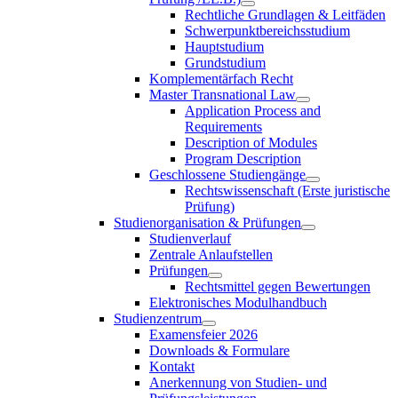
Rechtliche Grundlagen & Leitfäden
Schwerpunktbereichsstudium
Hauptstudium
Grundstudium
Komplementärfach Recht
Master Transnational Law
Application Process and
Requirements
Description of Modules
Program Description
Geschlossene Studiengänge
Rechtswissenschaft (Erste juristische
Prüfung)
Studienorganisation & Prüfungen
Studienverlauf
Zentrale Anlaufstellen
Prüfungen
Rechtsmittel gegen Bewertungen
Elektronisches Modulhandbuch
Studienzentrum
Examensfeier 2026
Downloads & Formulare
Kontakt
Anerkennung von Studien- und