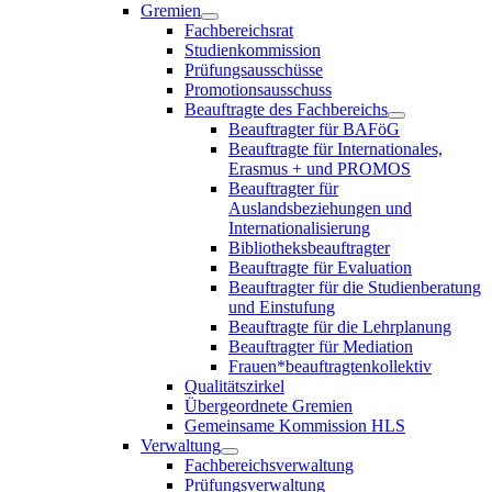
Gremien
Fachbereichsrat
Studienkommission
Prüfungsausschüsse
Promotionsausschuss
Beauftragte des Fachbereichs
Beauftragter für BAFöG
Beauftragte für Internationales,
Erasmus + und PROMOS
Beauftragter für
Auslandsbeziehungen und
Internationalisierung
Bibliotheksbeauftragter
Beauftragte für Evaluation
Beauftragter für die Studienberatung
und Einstufung
Beauftragte für die Lehrplanung
Beauftragter für Mediation
Frauen*beauftragtenkollektiv
Qualitätszirkel
Übergeordnete Gremien
Gemeinsame Kommission HLS
Verwaltung
Fachbereichsverwaltung
Prüfungsverwaltung