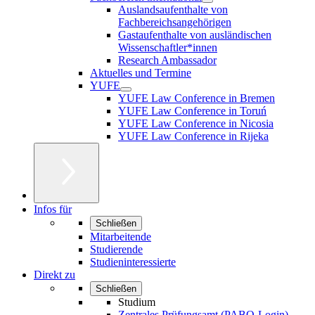
Auslandsaufenthalte von
Fachbereichsangehörigen
Gastaufenthalte von ausländischen
Wissenschaftler*innen
Research Ambassador
Aktuelles und Termine
YUFE
YUFE Law Conference in Bremen
YUFE Law Conference in Toruń
YUFE Law Conference in Nicosia
YUFE Law Conference in Rijeka
Infos für
Schließen
Mitarbeitende
Studierende
Studieninteressierte
Direkt zu
Schließen
Studium
Zentrales Prüfungsamt (PABO-Login)