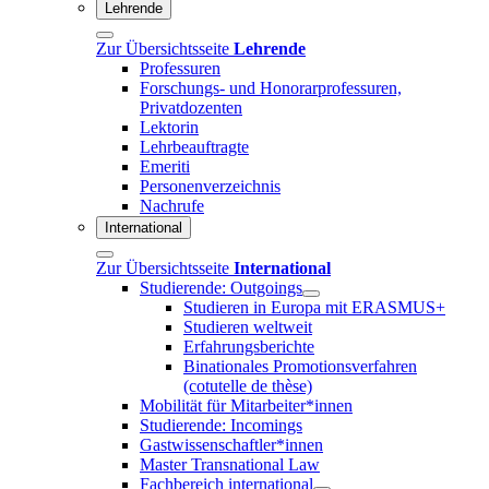
Lehrende
Zur Übersichtsseite
Lehrende
Professuren
Forschungs- und Honorarprofessuren,
Privatdozenten
Lektorin
Lehrbeauftragte
Emeriti
Personenverzeichnis
Nachrufe
International
Zur Übersichtsseite
International
Studierende: Outgoings
Studieren in Europa mit ERASMUS+
Studieren weltweit
Erfahrungsberichte
Binationales Promotionsverfahren
(cotutelle de thèse)
Mobilität für Mitarbeiter*innen
Studierende: Incomings
Gastwissenschaftler*innen
Master Transnational Law
Fachbereich international