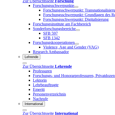
Zur Übersichtsseite
Forschung
Forschungsschwerpunkte
Forschungsschwerpunkt: Transnationalisier
Forschungsschwerpunkt: Grundlagen des R
Forschungsschwerpunkt: Digitalisierung
Forschungsinstitute am Fachbereich
Sonderforschungsbereiche
SFB 597
SFB 1342
Forschungskooperationen
Violence, Age and Gender (VAG)
Research Ambassador
Lehrende
Zur Übersichtsseite
Lehrende
Professuren
Forschungs- und Honorarprofessuren, Privatdozen
Lektorin
Lehrbeauftragte
Emeriti
Personenverzeichnis
Nachrufe
International
Zur Übersichtsseite
International