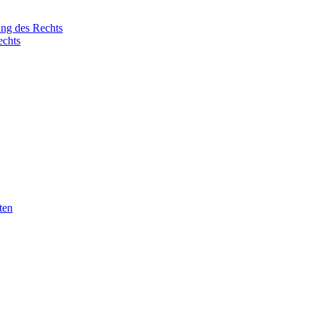
ung des Rechts
echts
ten