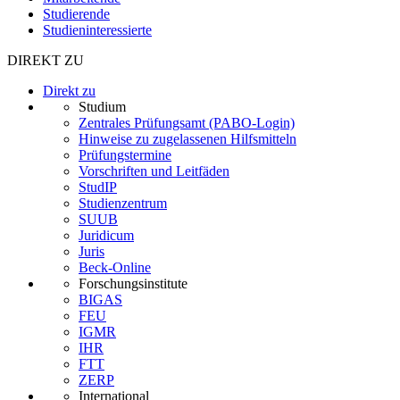
Studierende
Studieninteressierte
DIREKT ZU
Direkt zu
Studium
Zentrales Prüfungsamt (PABO-Login)
Hinweise zu zugelassenen Hilfsmitteln
Prüfungstermine
Vorschriften und Leitfäden
StudIP
Studienzentrum
SUUB
Juridicum
Juris
Beck-Online
Forschungsinstitute
BIGAS
FEU
IGMR
IHR
FTT
ZERP
International