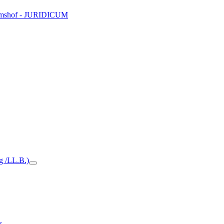
Domshof - JURIDICUM
ng /LL.B.)
s