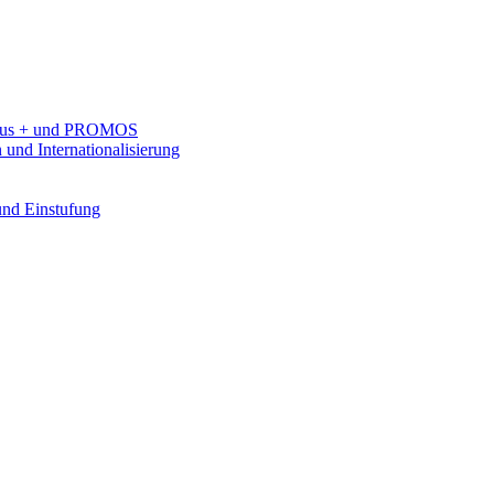
rasmus + und PROMOS
 und Internationalisierung
 und Einstufung