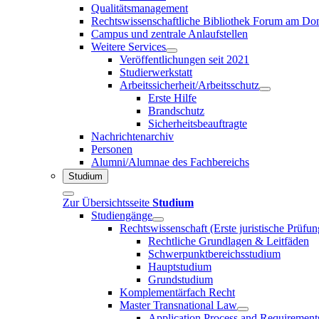
Qualitätsmanagement
Rechtswissenschaftliche Bibliothek Forum am 
Campus und zentrale Anlaufstellen
Weitere Services
Veröffentlichungen seit 2021
Studierwerkstatt
Arbeitssicherheit/Arbeitsschutz
Erste Hilfe
Brandschutz
Sicherheitsbeauftragte
Nachrichtenarchiv
Personen
Alumni/Alumnae des Fachbereichs
Studium
Zur Übersichtsseite
Studium
Studiengänge
Rechtswissenschaft (Erste juristische Prüfu
Rechtliche Grundlagen & Leitfäden
Schwerpunktbereichsstudium
Hauptstudium
Grundstudium
Komplementärfach Recht
Master Transnational Law
Application Process and Requirement