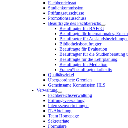
Fachbereichsrat
Studienkommission
Prüfungsausschüsse
Promotionsausschuss
Beauftragte des Fachbereichs
Beauftragter für BAFöG
Beauftragte für Internationales, E
Beauftragter für Auslandsbeziehungen
Bibliotheksbeauftragter
Beauftragte für Evaluation
Beauftragter für die Studienberatung
Beauftragte für die Lehrplanung
Beauftragter für Mediation
Frauen*beauftragtenkollektiv
Qualitätszirkel
Übergeordnete Gremien
Gemeinsame Kommission HLS
Verwaltung
Fachbereichsverwaltung
Prüfungsverwaltung
Interessenvertretungen
IT-Abteilung
Team Homepage
Sekretariate
Formulare