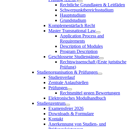
Rechtliche Grundlagen & Leitfäden
Schwerpunktbereichsstudium
Hauptstudium
Grundstudium
Komplementärfach Recht
Master Transnational Law
Application Process and
Requirements
Description of Modules
Program Description
Geschlossene Studiengänge
Rechtswissenschaft (Erste juristische
Prüfung)
Studienorganisation & Prüfungen
Studienverlauf
Zentrale Anlaufstellen
Prüfungen
Rechtsmittel gegen Bewertungen
Elektronisches Modulhandbuch
Studienzentrum
Examensfeier 2026
Downloads & Formulare
Kontakt
Anerkennung von Studien- und