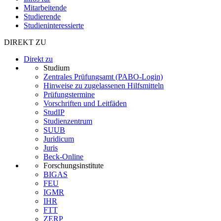
Mitarbeitende
Studierende
Studieninteressierte
DIREKT ZU
Direkt zu
Studium
Zentrales Prüfungsamt (PABO-Login)
Hinweise zu zugelassenen Hilfsmitteln
Prüfungstermine
Vorschriften und Leitfäden
StudIP
Studienzentrum
SUUB
Juridicum
Juris
Beck-Online
Forschungsinstitute
BIGAS
FEU
IGMR
IHR
FTT
ZERP