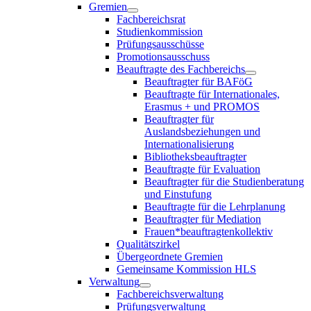
Gremien
Fachbereichsrat
Studienkommission
Prüfungsausschüsse
Promotionsausschuss
Beauftragte des Fachbereichs
Beauftragter für BAFöG
Beauftragte für Internationales,
Erasmus + und PROMOS
Beauftragter für
Auslandsbeziehungen und
Internationalisierung
Bibliotheksbeauftragter
Beauftragte für Evaluation
Beauftragter für die Studienberatung
und Einstufung
Beauftragte für die Lehrplanung
Beauftragter für Mediation
Frauen*beauftragtenkollektiv
Qualitätszirkel
Übergeordnete Gremien
Gemeinsame Kommission HLS
Verwaltung
Fachbereichsverwaltung
Prüfungsverwaltung