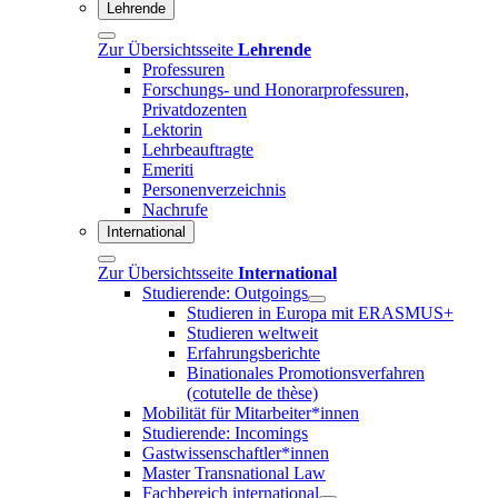
Lehrende
Zur Übersichtsseite
Lehrende
Professuren
Forschungs- und Honorarprofessuren,
Privatdozenten
Lektorin
Lehrbeauftragte
Emeriti
Personenverzeichnis
Nachrufe
International
Zur Übersichtsseite
International
Studierende: Outgoings
Studieren in Europa mit ERASMUS+
Studieren weltweit
Erfahrungsberichte
Binationales Promotionsverfahren
(cotutelle de thèse)
Mobilität für Mitarbeiter*innen
Studierende: Incomings
Gastwissenschaftler*innen
Master Transnational Law
Fachbereich international