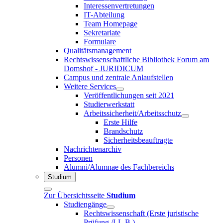
Interessenvertretungen
IT-Abteilung
Team Homepage
Sekretariate
Formulare
Qualitätsmanagement
Rechtswissenschaftliche Bibliothek Forum am
Domshof - JURIDICUM
Campus und zentrale Anlaufstellen
Weitere Services
Veröffentlichungen seit 2021
Studierwerkstatt
Arbeitssicherheit/Arbeitsschutz
Erste Hilfe
Brandschutz
Sicherheitsbeauftragte
Nachrichtenarchiv
Personen
Alumni/Alumnae des Fachbereichs
Studium
Zur Übersichtsseite
Studium
Studiengänge
Rechtswissenschaft (Erste juristische
Prüfung /LL.B.)