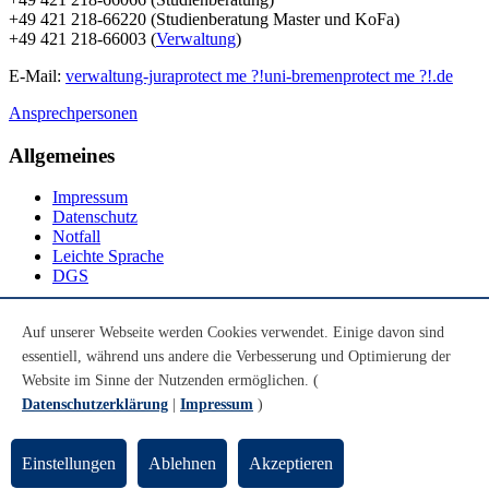
+49 421 218-66220 (Studienberatung Master und KoFa)
+49 421 218-66003 (
Verwaltung
)
E-Mail:
verwaltung-jura
protect me ?!
uni-bremen
protect me ?!
.de
Ansprechpersonen
Allgemeines
Impressum
Datenschutz
Notfall
Leichte Sprache
DGS
Social Media
Auf unserer Webseite werden Cookies verwendet. Einige davon sind
essentiell, während uns andere die Verbesserung und Optimierung der
Youtube
Instagram
Website im Sinne der Nutzenden ermöglichen. (
LinkedIn
Datenschutzerklärung
|
Impressum
)
Mastodon
© Universität Bremen 2026
Einstellungen
Ablehnen
Akzeptieren
Zum Seitenende springen
Zum Seitenanfang springen