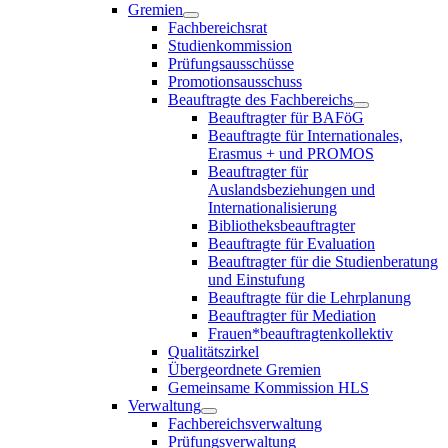
Gremien
Fachbereichsrat
Studienkommission
Prüfungsausschüsse
Promotionsausschuss
Beauftragte des Fachbereichs
Beauftragter für BAFöG
Beauftragte für Internationales,
Erasmus + und PROMOS
Beauftragter für
Auslandsbeziehungen und
Internationalisierung
Bibliotheksbeauftragter
Beauftragte für Evaluation
Beauftragter für die Studienberatung
und Einstufung
Beauftragte für die Lehrplanung
Beauftragter für Mediation
Frauen*beauftragtenkollektiv
Qualitätszirkel
Übergeordnete Gremien
Gemeinsame Kommission HLS
Verwaltung
Fachbereichsverwaltung
Prüfungsverwaltung