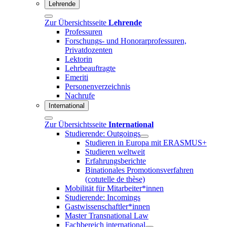
Lehrende
Zur Übersichtsseite
Lehrende
Professuren
Forschungs- und Honorarprofessuren,
Privatdozenten
Lektorin
Lehrbeauftragte
Emeriti
Personenverzeichnis
Nachrufe
International
Zur Übersichtsseite
International
Studierende: Outgoings
Studieren in Europa mit ERASMUS+
Studieren weltweit
Erfahrungsberichte
Binationales Promotionsverfahren
(cotutelle de thèse)
Mobilität für Mitarbeiter*innen
Studierende: Incomings
Gastwissenschaftler*innen
Master Transnational Law
Fachbereich international