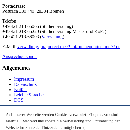
Postadresse:
Postfach 330 440, 28334 Bremen
Telefon:
+49 421 218-66066 (Studienberatung)
+49 421 218-66220 (Studienberatung Master und KoFa)
+49 421 218-66003 (
Verwaltung
)
E-Mail:
verwaltung-jura
protect me ?!
uni-bremen
protect me ?!
.de
Ansprechpersonen
Allgemeines
Impressum
Datenschutz
Notfall
Leichte Sprache
DGS
Social Media
Auf unserer Webseite werden Cookies verwendet. Einige davon sind
essentiell, während uns andere die Verbesserung und Optimierung der
Youtube
Instagram
Website im Sinne der Nutzenden ermöglichen. (