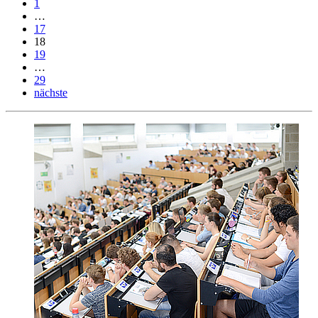
1
…
17
18
19
…
29
nächste