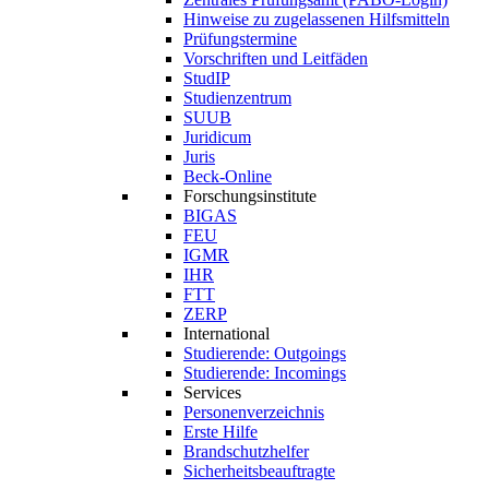
Hinweise zu zugelassenen Hilfsmitteln
Prüfungstermine
Vorschriften und Leitfäden
StudIP
Studienzentrum
SUUB
Juridicum
Juris
Beck-Online
Forschungsinstitute
BIGAS
FEU
IGMR
IHR
FTT
ZERP
International
Studierende: Outgoings
Studierende: Incomings
Services
Personenverzeichnis
Erste Hilfe
Brandschutzhelfer
Sicherheitsbeauftragte