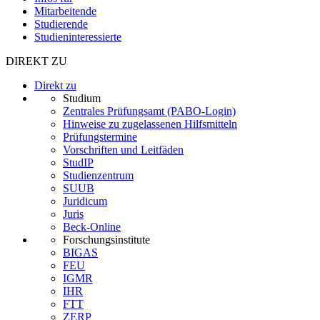
Mitarbeitende
Studierende
Studieninteressierte
DIREKT ZU
Direkt zu
Studium
Zentrales Prüfungsamt (PABO-Login)
Hinweise zu zugelassenen Hilfsmitteln
Prüfungstermine
Vorschriften und Leitfäden
StudIP
Studienzentrum
SUUB
Juridicum
Juris
Beck-Online
Forschungsinstitute
BIGAS
FEU
IGMR
IHR
FTT
ZERP