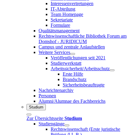
Interessenvertretungen
IT-Abteilung
Team Homepage
Sekretariate
Formulare
Qualitätsmanagement
Rechtswissenschaftliche Bibliothek Forum am
Domshof - JURIDICUM
Campus und zentrale Anlaufstellen
Weitere Services
Veröffentlichungen seit 2021
Studierwerkstatt
Arbeitssicherheit/Arbeitsschutz
Erste Hilfe
Brandschutz
Sicherheitsbeauftragte
Nachrichtenarchiv
Personen
Alumni/Alumnae des Fachbereichs
Studium
Zur Übersichtsseite
Studium
Studiengänge
Rechtswissenschaft (Erste juristische
Prüfung /LL.B.)