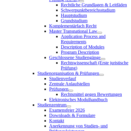
Rechtliche Grundlagen & Leitfäden
Schwerpunktbereichsstudium
Hauptstudium
Grundstudium
Komplementärfach Recht
Master Transnational Law
Application Process and
Requirements
Description of Modules
Program Description
Geschlossene Studiengänge
Rechtswissenschaft (Erste juristische
Prüfung)
Studienorganisation & Prüfungen
Studienverlauf
Zentrale Anlaufstellen
Prüfungen
Rechtsmittel gegen Bewertungen
Elektronisches Modulhandbuch
Studienzentrum
Examensfeier 2026
Downloads & Formulare
Kontakt
Anerkennung von Studien- und