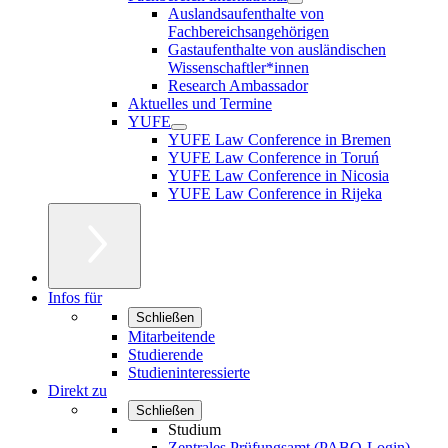
Auslandsaufenthalte von
Fachbereichsangehörigen
Gastaufenthalte von ausländischen
Wissenschaftler*innen
Research Ambassador
Aktuelles und Termine
YUFE
YUFE Law Conference in Bremen
YUFE Law Conference in Toruń
YUFE Law Conference in Nicosia
YUFE Law Conference in Rijeka
Infos für
Schließen
Mitarbeitende
Studierende
Studieninteressierte
Direkt zu
Schließen
Studium
Zentrales Prüfungsamt (PABO-Login)